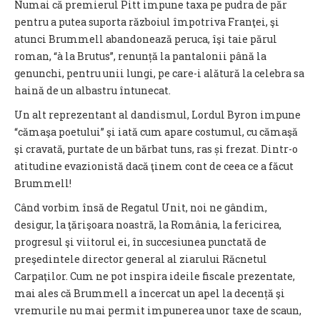
Numai că premierul Pitt impune taxa pe pudra de păr
pentru a putea suporta războiul împotriva Franţei, şi
atunci Brummell abandonează peruca, îşi taie părul
roman, “à la Brutus”, renunță la pantalonii până la
genunchi, pentru unii lungi, pe care-i alătură la celebra sa
haină de un albastru întunecat.
Un alt reprezentant al dandismul, Lordul Byron impune
“cămaşa poetului” şi iată cum apare costumul, cu cămaşă
şi cravată, purtate de un bărbat tuns, ras și frezat. Dintr-o
atitudine evazionistă dacă ţinem cont de ceea ce a făcut
Brummell!
Când vorbim însă de Regatul Unit, noi ne gândim,
desigur, la ţărişoara noastră, la România, la fericirea,
progresul şi viitorul ei, în succesiunea punctată de
preşedintele director general al ziarului Răcnetul
Carpaţilor. Cum ne pot inspira ideile fiscale prezentate,
mai ales că Brummell a încercat un apel la decență şi
vremurile nu mai permit impunerea unor taxe de scaun,