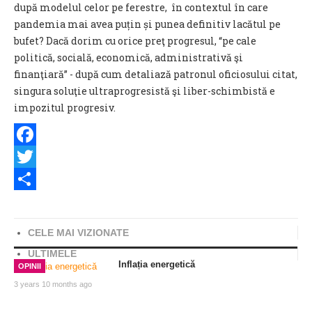
după modelul celor pe ferestre, în contextul în care
pandemia mai avea puțin și punea definitiv lacătul pe
bufet? Dacă dorim cu orice preţ progresul, “pe cale
politică, socială, economică, administrativă şi
finanţiară” - după cum detaliază patronul oficiosului citat,
singura soluţie ultraprogresistă şi liber-schimbistă e
impozitul progresiv.
Facebook
Twitter
Share
CELE MAI VIZIONATE
ULTIMELE
Inflația energetică
OPINII
3 years 10 months ago