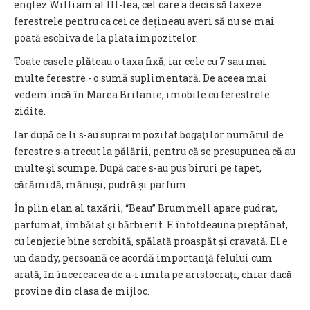
englez William al III-lea, cel care a decis să taxeze
ferestrele pentru ca cei ce dețineau averi să nu se mai
poată eschiva de la plata impozitelor.
Toate casele plăteau o taxa fixă, iar cele cu 7 sau mai
multe ferestre - o sumă suplimentară. De aceea mai
vedem încă în Marea Britanie, imobile cu ferestrele
zidite.
Iar după ce li s-au supraimpozitat bogaţilor numărul de
ferestre s-a trecut la pălării, pentru că se presupunea că au
multe şi scumpe. După care s-au pus biruri pe tapet,
cărămidă, mănuși, pudră și parfum.
În plin elan al taxării, “Beau” Brummell apare pudrat,
parfumat, îmbăiat şi bărbierit. E întotdeauna pieptănat,
cu lenjerie bine scrobită, spălată proaspăt şi cravată. El e
un dandy, persoană ce acordă importanţă felului cum
arată, în încercarea de a-i imita pe aristocraţi, chiar dacă
provine din clasa de mijloc.