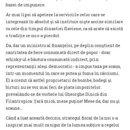
bazei de impunere.
Ar mai lipsi să apeleze la serviciile celor care se
integrează în absolut și să instituie nişte accize similare
cu cele din timpul dinastiei flaviene, ca să arate că există
o tradiție ce nu s-a pierdut.
Da, dar un ministru al finanţelor, pe deplin conştient de
cantitatea de bere consumată direct de popor - doar
whisky-ul e băutura consumată indirect, prin
reprezentanţii aleşi democratic - a impus taxa pe scaun,
într-un momentul în care se putea şi fuma în cârciumi.
El a crezut că astfel proprietarii de bombe, bodegi şi
birturi nu se vor mai feri de plata impozitelor
prevalându-se de vorbele lui Gheorghe Dinică din
Filantropica: Ţară mică, mese puţine! Mese da, dar nu şi
scaune…
Când a luat această decizie, strategul fiscal de la noi s-a
inspirat mai mult ca sigur de la lumea subţire a regelui