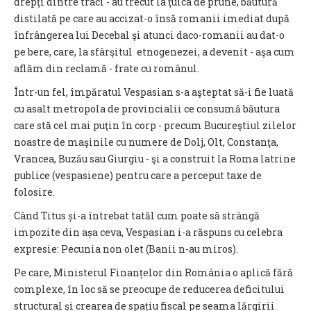
drepţi dintre traci - au trecut la ţuica de prune, băutură
distilată pe care au accizat-o însă romanii imediat după
înfrângerea lui Decebal şi atunci daco-romanii au dat-o
pe bere, care, la sfârşitul etnogenezei, a devenit - aşa cum
aflăm din reclamă - frate cu românul.
Într-un fel, împăratul Vespasian s-a aşteptat să-i fie luată
cu asalt metropola de provincialii ce consumă băutura
care stă cel mai puţin în corp - precum Bucureştiul zilelor
noastre de maşinile cu numere de Dolj, Olt, Constanţa,
Vrancea, Buzău sau Giurgiu - şi a construit la Roma latrine
publice (vespasiene) pentru care a perceput taxe de
folosire.
Când Titus și-a întrebat tatăl cum poate să strângă
impozite din așa ceva, Vespasian i-a răspuns cu celebra
expresie: Pecunia non olet (Banii n-au miros).
Pe care, Ministerul Finanțelor din România o aplică fără
complexe, în loc să se preocupe de reducerea deficitului
structural și crearea de spațiu fiscal pe seama lărgirii