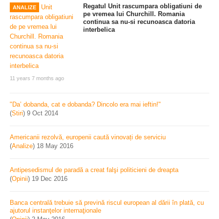
Regatul Unit rascumpara obligatiuni de
ANALIZE
pe vremea lui Churchill. Romania
continua sa nu-si recunoasca datoria
interbelica
11 years 7 months ago
"Da’ dobanda, cat e dobanda? Dincolo era mai ieftin!"
(
Stiri
)
9 Oct 2014
Americanii rezolvă, europenii caută vinovați de serviciu
(
Analize
)
18 May 2016
Antipesedismul de paradă a creat falşi politicieni de dreapta
(
Opinii
)
19 Dec 2016
Banca centrală trebuie să prevină riscul european al dării în plată, cu
ajutorul instanţelor internaţionale