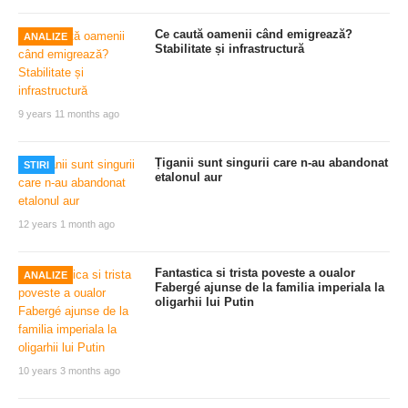
Ce caută oamenii când emigrează?
ANALIZE
Stabilitate și infrastructură
9 years 11 months ago
Țiganii sunt singurii care n-au abandonat
STIRI
etalonul aur
12 years 1 month ago
Fantastica si trista poveste a oualor
ANALIZE
Fabergé ajunse de la familia imperiala la
oligarhii lui Putin
10 years 3 months ago