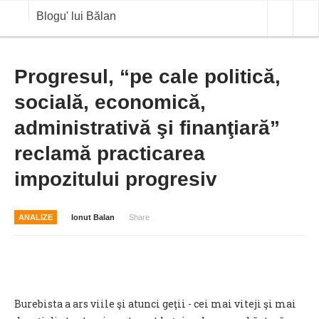
Blogu' lui Bălan
OPINII
Progresul, “pe cale politică,
socială, economică,
ANALIZE
administrativă şi finanţiară”
BLOG IN DIALOG
reclamă practicarea
STIRI
impozitului progresiv
CURS VALUTAR IN TIMP REAL
COMMODITIES
ANALIZE
Ionut Balan
Share
COTATII BVB
Burebista a ars viile şi atunci geţii - cei mai viteji şi mai