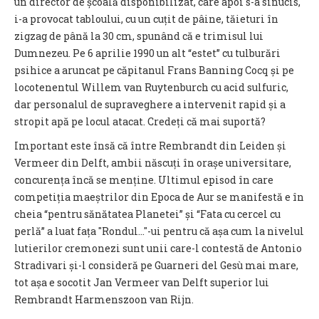
un director de școală disponibilizat, care apoi s-a sinucis,
i-a provocat tabloului, cu un cuțit de pâine, tăieturi în
zigzag de până la 30 cm, spunând că e trimisul lui
Dumnezeu. Pe 6 aprilie 1990 un alt “estet” cu tulburări
psihice a aruncat pe căpitanul Frans Banning Cocq și pe
locotenentul Willem van Ruytenburch cu acid sulfuric,
dar personalul de supraveghere a intervenit rapid și a
stropit apă pe locul atacat. Credeți că mai suportă?
Important este însă că între Rembrandt din Leiden și
Vermeer din Delft, ambii născuți în orașe universitare,
concurența încă se menține. Ultimul episod în care
competiția maeștrilor din Epoca de Aur se manifestă e în
cheia “pentru sănătatea Planetei” și “Fata cu cercel cu
perlă” a luat fața "Rondul…"-ui pentru că așa cum la nivelul
lutierilor cremonezi sunt unii care-l contestă de Antonio
Stradivari și-l consideră pe Guarneri del Gesù mai mare,
tot așa e socotit Jan Vermeer van Delft superior lui
Rembrandt Harmenszoon van Rijn.