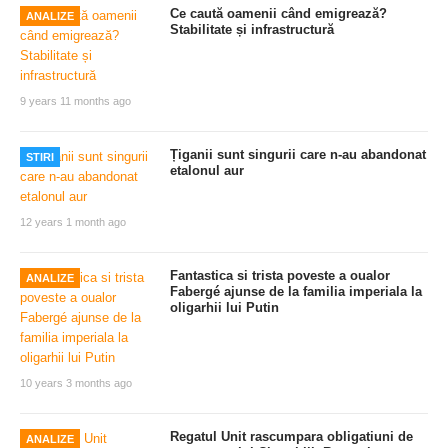
Ce caută oamenii când emigrează?
ANALIZE
Stabilitate și infrastructură
9 years 11 months ago
Țiganii sunt singurii care n-au abandonat
STIRI
etalonul aur
12 years 1 month ago
Fantastica si trista poveste a oualor
ANALIZE
Fabergé ajunse de la familia imperiala la
oligarhii lui Putin
10 years 3 months ago
Regatul Unit rascumpara obligatiuni de
ANALIZE