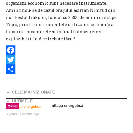
organism economic sunt necesare instrumente.
Amintindu-ne de cazul orașului asirian Nimrud din
nord-estul Irakului, fondat cu 3.300 de ani în urmă pe
Tigru, printre instrumentele utilizate s-au numărat
flexurile, picamerele și în final buldozerele și
explozibilii. Iată ce trebuie făcut!
Facebook
Twitter
Share
CELE MAI VIZIONATE
ULTIMELE
Inflația energetică
OPINII
3 years 11 months ago