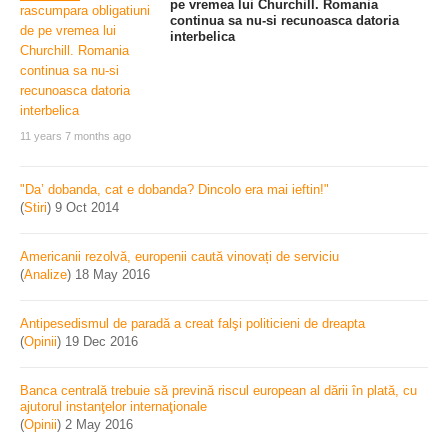
pe vremea lui Churchill. Romania
continua sa nu-si recunoasca datoria
interbelica
11 years 7 months ago
"Da’ dobanda, cat e dobanda? Dincolo era mai ieftin!"
(
Stiri
)
9 Oct 2014
Americanii rezolvă, europenii caută vinovați de serviciu
(
Analize
)
18 May 2016
Antipesedismul de paradă a creat falşi politicieni de dreapta
(
Opinii
)
19 Dec 2016
Banca centrală trebuie să prevină riscul european al dării în plată, cu
ajutorul instanţelor internaţionale
(
Opinii
)
2 May 2016