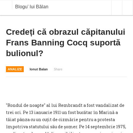
Blogu' lui Bălan
OPINII
Credeți că obrazul căpitanului
Frans Banning Cocq suportă
ANALIZE
bulionul?
BLOG IN DIALOG
STIRI
ANALIZE
Ionut Balan
Share
CURS VALUTAR IN TIMP REAL
COMMODITIES
COTATII BVB
"Rondul de noapte" al lui Rembrandt a fost vandalizat de
trei ori. Pe 13 ianuarie 1911 un fost bucătar în Marină a
tăiat pânza cu un cuțit de cizmărie pentru a protesta
împotriva statutului său de șomer. Pe 14 septembrie 1975,