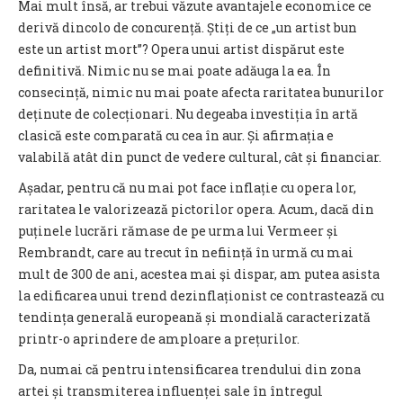
Mai mult însă, ar trebui văzute avantajele economice ce
derivă dincolo de concurență. Știți de ce „un artist bun
este un artist mort”? Opera unui artist dispărut este
definitivă. Nimic nu se mai poate adăuga la ea. În
consecință, nimic nu mai poate afecta raritatea bunurilor
deținute de colecționari. Nu degeaba investiția în artă
clasică este comparată cu cea în aur. Și afirmația e
valabilă atât din punct de vedere cultural, cât și financiar.
Așadar, pentru că nu mai pot face inflație cu opera lor,
raritatea le valorizează pictorilor opera. Acum, dacă din
puținele lucrări rămase de pe urma lui Vermeer și
Rembrandt, care au trecut în neființă în urmă cu mai
mult de 300 de ani, acestea mai şi dispar, am putea asista
la edificarea unui trend dezinflaționist ce contrastează cu
tendința generală europeană și mondială caracterizată
printr-o aprindere de amploare a prețurilor.
Da, numai că pentru intensificarea trendului din zona
artei și transmiterea influenței sale în întregul