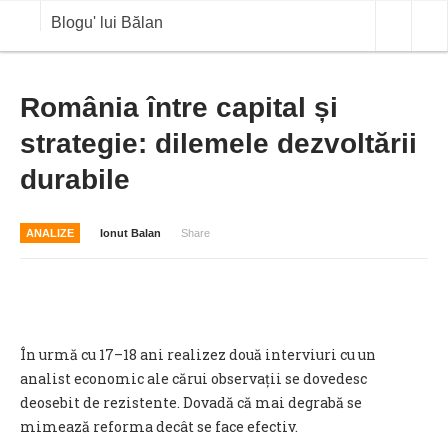
Blogu' lui Bălan
OPINII
România între capital și
strategie: dilemele dezvoltării
ANALIZE
durabile
BLOG IN DIALOG
STIRI
ANALIZE
Ionut Balan
Share
CURS VALUTAR IN TIMP REAL
COMMODITIES
COTATII BVB
În urmă cu 17–18 ani realizez două interviuri cu un
analist economic ale cărui observații se dovedesc
deosebit de rezistente. Dovadă că mai degrabă se
mimează reforma decât se face efectiv.