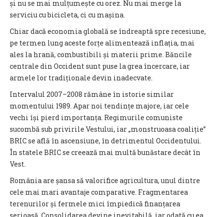
și nu se mai mulțumește cu orez. Nu mai merge la
serviciu cu bicicleta, ci cu mașina.
Chiar dacă economia globală se îndreaptă spre recesiune,
pe termen lung aceste forțe alimentează inflația, mai
ales la hrană, combustibili și materii prime. Băncile
centrale din Occident sunt puse la grea încercare, iar
armele lor tradiționale devin inadecvate.
Intervalul 2007–2008 rămâne în istorie similar
momentului 1989. Apar noi tendințe majore, iar cele
vechi își pierd importanța. Regimurile comuniste
sucombă sub privirile Vestului, iar „monstruoasa coaliție”
BRIC se află în ascensiune, în detrimentul Occidentului.
În statele BRIC se creează mai multă bunăstare decât în
Vest.
România are șansa să valorifice agricultura, unul dintre
cele mai mari avantaje comparative. Fragmentarea
terenurilor și fermele mici împiedică finanțarea
serioasă. Consolidarea devine inevitabilă, iar odată cu ea