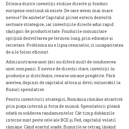
Dilema dintre investiții străine directe și fonduri
europene continuă să existe. De care avem mai mare
nevoie? De ambele! Capitalul privat extern dezvoltă
sectoare strategice, iar investițiile directe aduc rapid
câștiguri de productivitate. Fondurile comunitare
sprijină dezvoltarea pe termen lung, prin educație și
cercetare. Problema nu e lipsa resurselor, ci incapacitatea
de a le folosi eficient.
Administrarea unei țări nu diferă mult de conducerea
unei companii. E nevoie de direcții clare, investiții în
producție și distribuție, resurse umane pregătite. Fără
acestea, depinzi de capitalul altora și devii vulnerabil la
fluxuri speculative.
Pentru investitorii strategici, România rămâne atractivă
prin piața internă și forța de muncă. Speculatorii pleacă
odată cu scăderea randamentelor. Cât timp dobânzile
interne sunt peste cele ale BCE și Fed, capitalul volatil
rămâne. Când ecartul scade, fluxurile se retrag, lăsând