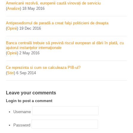
Americanii rezolvă, europenii caută vinovați de serviciu
(
Analize
)
18 May 2016
Antipesedismul de paradă a creat falşi politicieni de dreapta
(
Opinii
)
19 Dec 2016
Banca centrală trebuie să prevină riscul european al dării în plată, cu
ajutorul instanţelor internaţionale
(
Opinii
)
2 May 2016
Ce reprezinta si cum se calculeaza PIB-ul?
(
Stiri
)
6 Sep 2014
Leave your comments
Login to post a comment
Username
Password