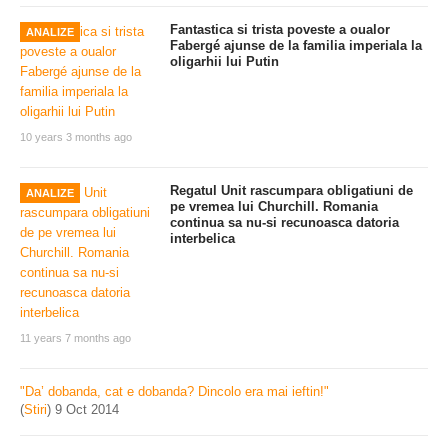
Fantastica si trista poveste a oualor
ANALIZE
Fabergé ajunse de la familia imperiala la
oligarhii lui Putin
10 years 3 months ago
Regatul Unit rascumpara obligatiuni de
ANALIZE
pe vremea lui Churchill. Romania
continua sa nu-si recunoasca datoria
interbelica
11 years 7 months ago
"Da’ dobanda, cat e dobanda? Dincolo era mai ieftin!"
(
Stiri
)
9 Oct 2014