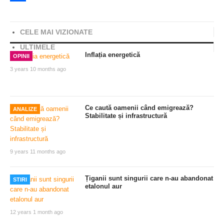
Share
CELE MAI VIZIONATE
ULTIMELE
Inflația energetică
OPINII
3 years 10 months ago
Ce caută oamenii când emigrează?
ANALIZE
Stabilitate și infrastructură
9 years 11 months ago
Țiganii sunt singurii care n-au abandonat
STIRI
etalonul aur
12 years 1 month ago