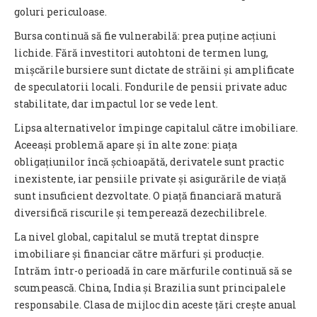
goluri periculoase.
Bursa continuă să fie vulnerabilă: prea puține acțiuni
lichide. Fără investitori autohtoni de termen lung,
mișcările bursiere sunt dictate de străini și amplificate
de speculatorii locali. Fondurile de pensii private aduc
stabilitate, dar impactul lor se vede lent.
Lipsa alternativelor împinge capitalul către imobiliare.
Aceeași problemă apare și în alte zone: piața
obligațiunilor încă șchioapătă, derivatele sunt practic
inexistente, iar pensiile private și asigurările de viață
sunt insuficient dezvoltate. O piață financiară matură
diversifică riscurile și temperează dezechilibrele.
La nivel global, capitalul se mută treptat dinspre
imobiliare și financiar către mărfuri și producție.
Intrăm într-o perioadă în care mărfurile continuă să se
scumpească. China, India și Brazilia sunt principalele
responsabile. Clasa de mijloc din aceste țări crește anual