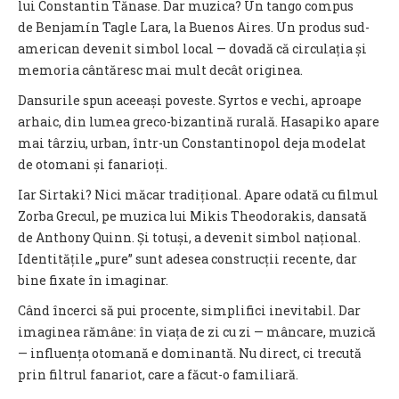
lui Constantin Tănase. Dar muzica? Un tango compus
de Benjamín Tagle Lara, la Buenos Aires. Un produs sud-
american devenit simbol local — dovadă că circulația și
memoria cântăresc mai mult decât originea.
Dansurile spun aceeași poveste. Syrtos e vechi, aproape
arhaic, din lumea greco-bizantină rurală. Hasapiko apare
mai târziu, urban, într-un Constantinopol deja modelat
de otomani și fanarioți.
Iar Sirtaki? Nici măcar tradițional. Apare odată cu filmul
Zorba Grecul, pe muzica lui Mikis Theodorakis, dansată
de Anthony Quinn. Și totuși, a devenit simbol național.
Identitățile „pure” sunt adesea construcții recente, dar
bine fixate în imaginar.
Când încerci să pui procente, simplifici inevitabil. Dar
imaginea rămâne: în viața de zi cu zi — mâncare, muzică
— influența otomană e dominantă. Nu direct, ci trecută
prin filtrul fanariot, care a făcut-o familiară.