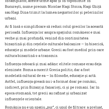
întâmplător, aceste urme apar și în toponimie: în
București, nume precum Nicolae Hagi Stoica, Hagi Ghiță
sau Hagi Dina trimit la lumea negustorilor și pelerinilor
urbani.
Ar fi însă o simplificare să reduci rolul grecilor la această
perioadă. Influența lor asupra spațiului românesc e mai
veche și mai profundă, venind din continuitatea
bizantină și din rețelele culturale balcanice — în biserică,
educație și modele urbane. Grecii au fost mediul prin care
cultura bizantină s-a transmis.
Influența coboară și mai adânc: elitele romane erau deja
elenizate. Roma a cucerit Grecia politic, dar a fost
modelată cultural de ea — în filosofie, educație și artă.
Astfel, influența greacă nu i-a format doar pe români,
indirect, prin Bizanț și fanarioți, ci și pe romani. Iar în
epoca otomană, tot grecii au rafinat și urbanizat
influențele orientale.
România nu e un spațiu „pur”, ci unul de filtrare: a preluat,