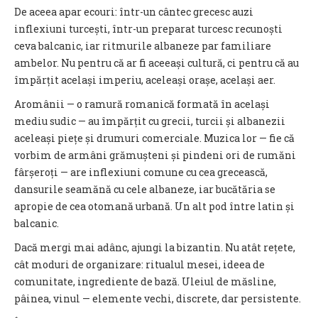
De aceea apar ecouri: într-un cântec grecesc auzi
inflexiuni turcești, într-un preparat turcesc recunoști
ceva balcanic, iar ritmurile albaneze par familiare
ambelor. Nu pentru că ar fi aceeași cultură, ci pentru că au
împărțit același imperiu, aceleași orașe, același aer.
Aromânii — o ramură romanică formată în același
mediu sudic — au împărțit cu grecii, turcii și albanezii
aceleași piețe și drumuri comerciale. Muzica lor — fie că
vorbim de armâni grămușteni și pindeni ori de rumăni
fârșeroți — are inflexiuni comune cu cea grecească,
dansurile seamănă cu cele albaneze, iar bucătăria se
apropie de cea otomană urbană. Un alt pod între latin și
balcanic.
Dacă mergi mai adânc, ajungi la bizantin. Nu atât rețete,
cât moduri de organizare: ritualul mesei, ideea de
comunitate, ingrediente de bază. Uleiul de măsline,
pâinea, vinul — elemente vechi, discrete, dar persistente.