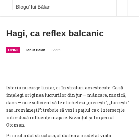
Blogu' lui Bălan
OPINII
Hagi, ca reflex balcanic
ANALIZE
OPINII
Ionut Balan
Share
BLOG IN DIALOG
STIRI
CURS VALUTAR IN TIMP REAL
Istoria nu curge liniar, ci în straturi amestecate. Ca să
COMMODITIES
înțelegi originea lucrurilor din jur — mâncare, muzică,
dans — nu e suficient să le etichetezi „grecești”, „turcești”
COTATII BVB
sau „românești”; trebuie să vezi spațiul ca o intersecție
între două influențe majore: Bizanțul și Imperiul
Otoman.
Primul a dat structura, al doilea a modelat viața