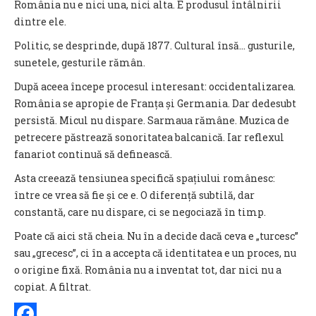
România nu e nici una, nici alta. E produsul întâlnirii
dintre ele.
Politic, se desprinde, după 1877. Cultural însă... gusturile,
sunetele, gesturile rămân.
După aceea începe procesul interesant: occidentalizarea.
România se apropie de Franța și Germania. Dar dedesubt
persistă. Micul nu dispare. Sarmaua rămâne. Muzica de
petrecere păstrează sonoritatea balcanică. Iar reflexul
fanariot continuă să definească.
Asta creează tensiunea specifică spațiului românesc:
între ce vrea să fie și ce e. O diferență subtilă, dar
constantă, care nu dispare, ci se negociază în timp.
Poate că aici stă cheia. Nu în a decide dacă ceva e „turcesc”
sau „grecesc”, ci în a accepta că identitatea e un proces, nu
o origine fixă. România nu a inventat tot, dar nici nu a
copiat. A filtrat.