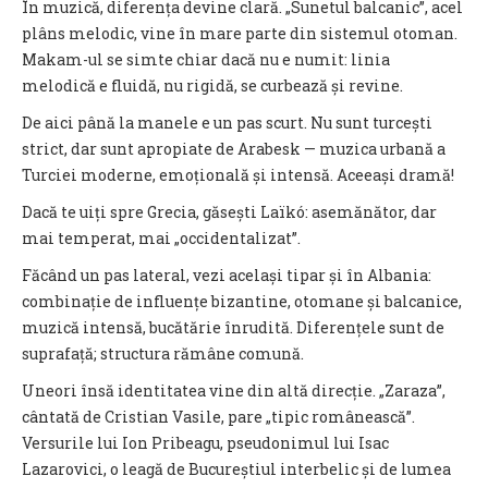
În muzică, diferența devine clară. „Sunetul balcanic”, acel
plâns melodic, vine în mare parte din sistemul otoman.
Makam-ul se simte chiar dacă nu e numit: linia
melodică e fluidă, nu rigidă, se curbează și revine.
De aici până la manele e un pas scurt. Nu sunt turcești
strict, dar sunt apropiate de Arabesk — muzica urbană a
Turciei moderne, emoțională și intensă. Aceeași dramă!
Dacă te uiți spre Grecia, găsești Laïkó: asemănător, dar
mai temperat, mai „occidentalizat”.
Făcând un pas lateral, vezi același tipar și în Albania:
combinație de influențe bizantine, otomane și balcanice,
muzică intensă, bucătărie înrudită. Diferențele sunt de
suprafață; structura rămâne comună.
Uneori însă identitatea vine din altă direcție. „Zaraza”,
cântată de Cristian Vasile, pare „tipic românească”.
Versurile lui Ion Pribeagu, pseudonimul lui Isac
Lazarovici, o leagă de Bucureștiul interbelic și de lumea