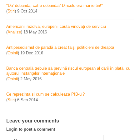
"Da’ dobanda, cat e dobanda? Dincolo era mai ieftin!"
(
Stiri
)
9 Oct 2014
Americanii rezolvă, europenii caută vinovați de serviciu
(
Analize
)
18 May 2016
Antipesedismul de paradă a creat falşi politicieni de dreapta
(
Opinii
)
19 Dec 2016
Banca centrală trebuie să prevină riscul european al dării în plată, cu
ajutorul instanţelor internaţionale
(
Opinii
)
2 May 2016
Ce reprezinta si cum se calculeaza PIB-ul?
(
Stiri
)
6 Sep 2014
Leave your comments
Login to post a comment