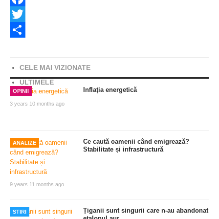
Facebook
Twitter
Share
CELE MAI VIZIONATE
ULTIMELE
Inflația energetică
OPINII
3 years 10 months ago
Ce caută oamenii când emigrează?
ANALIZE
Stabilitate și infrastructură
9 years 11 months ago
Țiganii sunt singurii care n-au abandonat
STIRI
etalonul aur