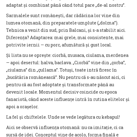
adaptat și combinat până când totul pare „de-al nostru”.
Sarmalele sunt românești, dar rădăcina lor vine din
lumea otomană, din preparatele umplute („dolma”).
Tehnica a venit din sud, prin Balcani, și s-a stabilit aici.
Diferența? Adaptarea: mai grele, mai consistente, mai
potrivite iernii — cu porc, afumătură și gust local.
Și lista nu se oprește: ciorbă, musaca, ciulama, merdenea
— apoi desertul: halva, baclava. „Ciorbă” vine din „çorba”,
„ciulama” din „çullama”. Totuși, toate intră firesc în
„bucătăria românească”. Nu pentru că s-au născut aici, ci
pentru că au fost adoptate și transformate până au
devenit locale. Momentul decisiv coincide cu epoca
fanariotă, când aceste influențe intră în rutina elitelor și
apoi a orașelor.
La fel și chiftelele. Unde se vede legătura cu kebapul!
Aici se observă influența otomană: nu ca imitație, ci ca
sursă de idei. Conceptul vine de acolo, forma finală e