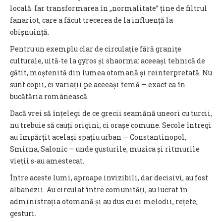
locală. Iar transformarea în „normalitate” ține de filtrul
fanariot, care a făcut trecerea de la influență la
obișnuință.
Pentru un exemplu clar de circulație fără granițe
culturale, uită-te la gyros și shaorma: aceeași tehnică de
gătit, moștenită din lumea otomană și reinterpretată. Nu
sunt copii, ci variații pe aceeași temă — exact ca în
bucătăria românească.
Dacă vrei să înțelegi de ce grecii seamănă uneori cu turcii,
nu trebuie să cauți origini, ci orașe comune. Secole întregi
au împărțit același spațiu urban — Constantinopol,
Smirna, Salonic — unde gusturile, muzica și ritmurile
vieții s-au amestecat.
Între aceste lumi, aproape invizibili, dar decisivi, au fost
albanezii. Au circulat între comunități, au lucrat în
administrația otomană și au dus cu ei melodii, rețete,
gesturi.