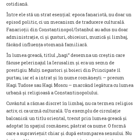
cotidiană.
Între ele stă un strat esențial: epoca fanariotă, nu doar un
episod politic, ci un mecanism de traducere culturală.
Fanarioții din Constantinopol/Istanbul au adus nu doar
administrație, ci și gusturi, obiceiuri, muzică și limbaj,
făcând influența otomană familiară.
În lumea greacă, titlul „hagi” desemna un creștin care
făcuse pelerinajul la Ierusalim și era un semn de
prestigiu. Mulți negustori și boieri din Principate îl
purtau, iar el a intrat și în nume românești — precum
Hagi Tudose sau Hagi Moscu — marcând legătura cu lumea
urbană și religioasă a Constantinopolului.
Cuvântul a rămas discret în limbaj, nu ca termen religios
activ, ci ca urmă culturală. Un exemplu de circulație
balcanică: un titlu oriental, trecut prin lumea greacă și
adoptat în spațiul românesc, păstrat ca nume. O formă
care a supraviețuit chiar și după estomparea sensului. Nu