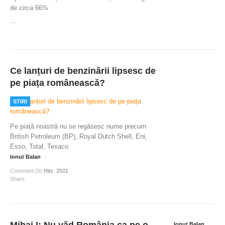
de circa 66%
...
Ce lanțuri de benzinării lipsesc de
pe piața românească?
STIRI
Pe piață noastră nu se regăsesc nume precum
British Petroleum (BP), Royal Dutch Shell, Eni,
Esso, Total, Texaco
Ionut Balan
Comment (0)
Hits: 2501
Share
Mihai I: Nu văd România ca pe o
Ionut Balan