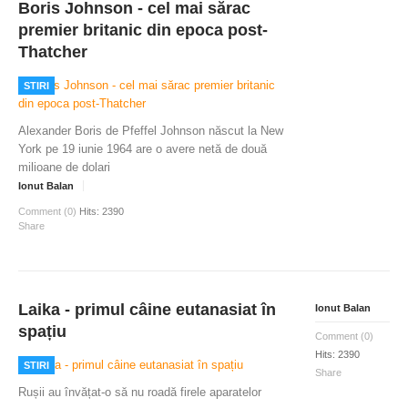
Boris Johnson - cel mai sărac
premier britanic din epoca post-
Thatcher
STIRI
Alexander Boris de Pfeffel Johnson născut la New
York pe 19 iunie 1964 are o avere netă de două
milioane de dolari
Ionut Balan
Comment (0)
Hits: 2390
Share
Laika - primul câine eutanasiat în
Ionut Balan
spațiu
Comment (0)
Hits: 2390
STIRI
Share
Rușii au învățat-o să nu roadă firele aparatelor