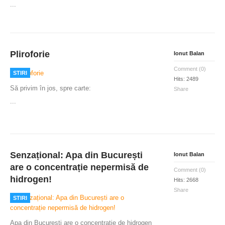
...
Pliroforie
Ionut Balan
Comment (0)
STIRI
Hits: 2489
Să privim în jos, spre carte:
Share
...
Senzațional: Apa din București
Ionut Balan
are o concentrație nepermisă de
Comment (0)
hidrogen!
Hits: 2668
Share
STIRI
Apa din București are o concentrație de hidrogen