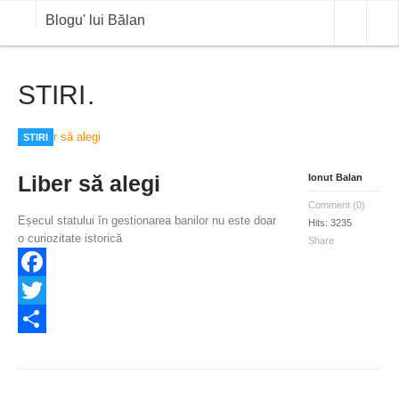
Blogu' lui Bălan
STIRI
OPINII
ANALIZE
STIRI
BLOG IN DIALOG
Liber să alegi
Ionut Balan
STIRI
Comment (0)
Eșecul statului în gestionarea banilor nu este doar
Hits: 3235
CURS VALUTAR IN TIMP REAL
o curiozitate istorică
Share
COMMODITIES
Facebook
COTATII BVB
Twitter
Share