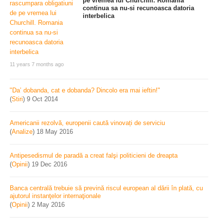
pe vremea lui Churchill. Romania
continua sa nu-si recunoasca datoria
interbelica
11 years 7 months ago
"Da’ dobanda, cat e dobanda? Dincolo era mai ieftin!"
(
Stiri
)
9 Oct 2014
Americanii rezolvă, europenii caută vinovați de serviciu
(
Analize
)
18 May 2016
Antipesedismul de paradă a creat falşi politicieni de dreapta
(
Opinii
)
19 Dec 2016
Banca centrală trebuie să prevină riscul european al dării în plată, cu
ajutorul instanţelor internaţionale
(
Opinii
)
2 May 2016