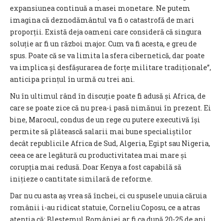
expansiunea continuă a masei monetare. Ne putem
imagina că deznodământul va fi o catastrofă de mari
proporții. Există deja oameni care consideră că singura
soluție ar fi un război major. Cum va fi acesta, e greu de
spus. Poate că se va limita la sfera cibernetică, dar poate
va implica și desfășurarea de forțe militare tradiționale”,
anticipa prințul în urmă cu trei ani.
Nu în ultimul rând în discuție poate fi adusă și Africa, de
care se poate zice că nu prea-i pasă nimănui în prezent. Ei
bine, Marocul, condus de un rege cu putere executivă își
permite să plătească salarii mai bune specialiștilor
decât republicile Africa de Sud, Algeria, Egipt sau Nigeria,
ceea ce are legătură cu productivitatea mai mare și
corupția mai redusă. Doar Kenya a fost capabilă să
inițieze o cantitate similară de reforme.
Dar nu cu asta aș vrea să închei, ci cu spusele unuia căruia
românii i-au ridicat statuie, Corneliu Coposu, ce a atras
atenția că: Blestemul României ar fi ca după 20-25 de ani