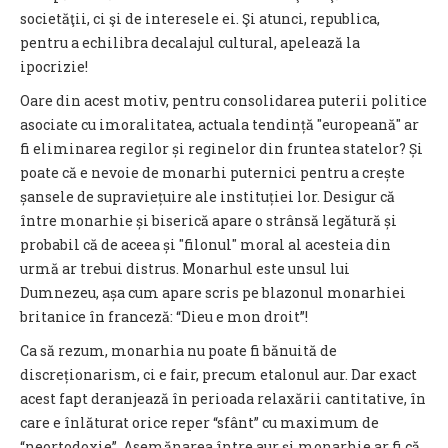
societăţii, ci şi de interesele ei. Şi atunci, republica,
pentru a echilibra decalajul cultural, apelează la
ipocrizie!
Oare din acest motiv, pentru consolidarea puterii politice
asociate cu imoralitatea, actuala tendință "europeană" ar
fi eliminarea regilor și reginelor din fruntea statelor? Și
poate că e nevoie de monarhi puternici pentru a crește
șansele de supraviețuire ale instituției lor. Desigur că
între monarhie și biserică apare o strânsă legătură și
probabil că de aceea și "filonul" moral al acesteia din
urmă ar trebui distrus. Monarhul este unsul lui
Dumnezeu, așa cum apare scris pe blazonul monarhiei
britanice în franceză: “Dieu e mon droit”!
Ca să rezum, monarhia nu poate fi bănuită de
discreționarism, ci e fair, precum etalonul aur. Dar exact
acest fapt deranjează în perioada relaxării cantitative, în
care e înlăturat orice reper “sfânt” cu maximum de
“neortodoxie”. Asemănarea între aur și monarhie ar fi că