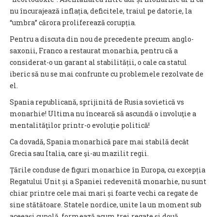
nu încurajează inflația, deficitele, traiul pe datorie, la
“umbra” cărora proliferează corupția.
Pentru a discuta din nou de precedente precum anglo-
saxonii, Franco a restaurat monarhia, pentru că a
considerat-o un garant al stabilității, o cale ca statul
iberic să nu se mai confrunte cu problemele rezolvate de
el.
Spania republicană, sprijinită de Rusia sovietică vs
monarhie! Ultima nu încearcă să ascundă o involuţie a
mentalităţilor printr-o evoluţie politică!
Ca dovadă, Spania monarhică pare mai stabilă decât
Grecia sau Italia, care şi-au mazilit regii.
Țările conduse de figuri monarhice în Europa, cu excepția
Regatului Unit și a Spaniei redevenită monarhie, nu sunt
chiar printre cele mai mari și foarte vechi ca regate de
sine stătătoare. Statele nordice, unite la un moment sub
aceeași cupolă, formează acum trei regate și două