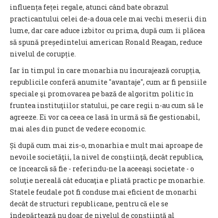
influența feței regale, atunci când bate obrazul
practicantului celei de-a doua cele mai vechi meserii din
lume, dar care aduce izbitor cu prima, după cum îi plăcea
să spună președintelui american Ronald Reagan, reduce
nivelul de corupție.
Iar în timpul în care monarhia nu încurajează corupția,
republicile conferă anumite "avantaje", cum ar fi pensiile
speciale şi promovarea pe bază de algoritm politic în
fruntea instituţiilor statului, pe care regii n-au cum să le
agreeze. Ei vor ca ceea ce lasă în urmă să fie gestionabil,
mai ales din punct de vedere economic.
Și după cum mai zis-o, monarhia e mult mai aproape de
nevoile societăţii, la nivel de conştiinţă, decât republica,
ce încearcă să fie - referindu-ne la aceeaşi societate - o
soluţie nereală cât educaţia e pliată practic pe monarhie.
Statele feudale pot fi conduse mai eficient de monarhi
decât de structuri republicane, pentru că ele se
îndepărtează nu doar de nivelul de conştiinţă al