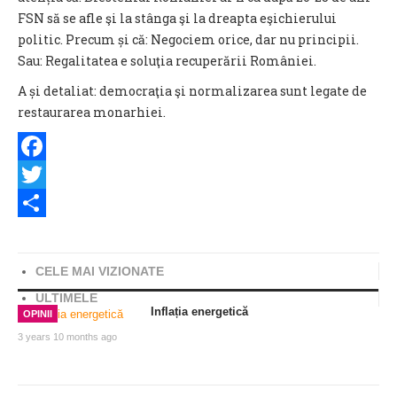
FSN să se afle şi la stânga şi la dreapta eşichierului
politic. Precum și că: Negociem orice, dar nu principii.
Sau: Regalitatea e soluţia recuperării României.
A și detaliat: democraţia şi normalizarea sunt legate de
restaurarea monarhiei.
Facebook
Twitter
Share
CELE MAI VIZIONATE
ULTIMELE
Inflația energetică
OPINII
3 years 10 months ago