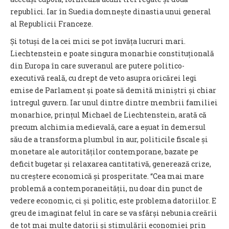
republici. Iar în Suedia domnește dinastia unui general
al Republicii Franceze.
Și totuși de la cei mici se pot învăța lucruri mari.
Liechtenstein e poate singura monarhie constituțională
din Europa în care suveranul are putere politico-
executivă reală, cu drept de veto asupra oricărei legi
emise de Parlament și poate să demită miniștri și chiar
întregul guvern. Iar unul dintre dintre membrii familiei
monarhice, prințul Michael de Liechtenstein, arată că
precum alchimia medievală, care a eșuat în demersul
său de a transforma plumbul în aur, politicile fiscale și
monetare ale autorităților contemporane, bazate pe
deficit bugetar și relaxarea cantitativă, generează crize,
nu creștere economică și prosperitate. “Cea mai mare
problemă a contemporaneității, nu doar din punct de
vedere economic, ci și politic, este problema datoriilor. E
greu de imaginat felul în care se va sfârși nebunia creării
de tot mai multe datorii și stimulării economiei prin