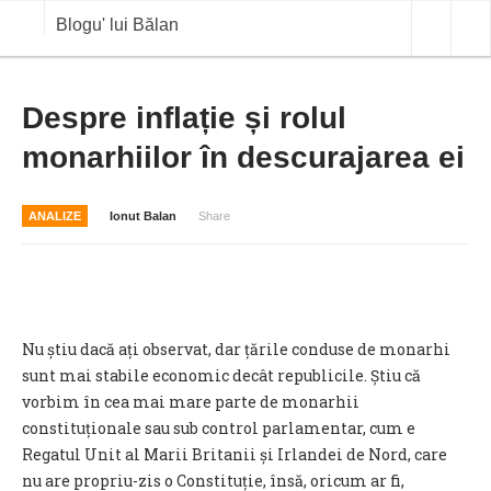
Blogu' lui Bălan
OPINII
Despre inflație și rolul
monarhiilor în descurajarea ei
ANALIZE
BLOG IN DIALOG
ANALIZE
Ionut Balan
Share
STIRI
CURS VALUTAR IN TIMP REAL
COMMODITIES
Nu știu dacă ați observat, dar țările conduse de monarhi
COTATII BVB
sunt mai stabile economic decât republicile. Știu că
vorbim în cea mai mare parte de monarhii
constituționale sau sub control parlamentar, cum e
Regatul Unit al Marii Britanii și Irlandei de Nord, care
nu are propriu-zis o Constituție, însă, oricum ar fi,