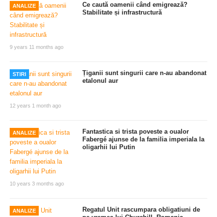
Ce caută oamenii când emigrează?
ANALIZE
Stabilitate și infrastructură
9 years 11 months ago
Țiganii sunt singurii care n-au abandonat
STIRI
etalonul aur
12 years 1 month ago
Fantastica si trista poveste a oualor
ANALIZE
Fabergé ajunse de la familia imperiala la
oligarhii lui Putin
10 years 3 months ago
Regatul Unit rascumpara obligatiuni de
ANALIZE