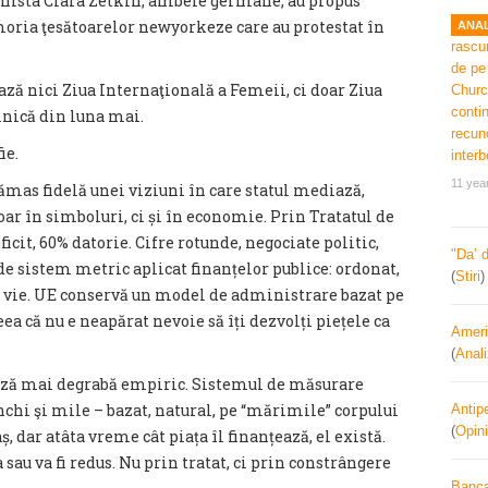
munista Clara Zetkin, ambele germane, au propus
moria ţesătoarelor newyorkeze care au protestat în
ANAL
ază nici Ziua Internaţională a Femeii, ci doar Ziua
inică din luna mai.
ie.
11 yea
ămas fidelă unei viziuni în care statul mediază,
oar în simboluri, ci și în economie. Prin Tratatul de
ficit, 60% datorie. Cifre rotunde, negociate politic,
"Da’ 
de sistem metric aplicat finanțelor publice: ordonat,
(
Stiri
ea vie. UE conservă un model de administrare bazat pe
ea că nu e neapărat nevoie să îți dezvolți piețele ca
Ameri
(
Anal
ează mai degrabă empiric. Sistemul de măsurare
nchi şi mile – bazat, natural, pe “mărimile” corpului
Antipe
(
Opini
, dar atâta vreme cât piața îl finanțează, el există.
 sau va fi redus. Nu prin tratat, ci prin constrângere
Banca 