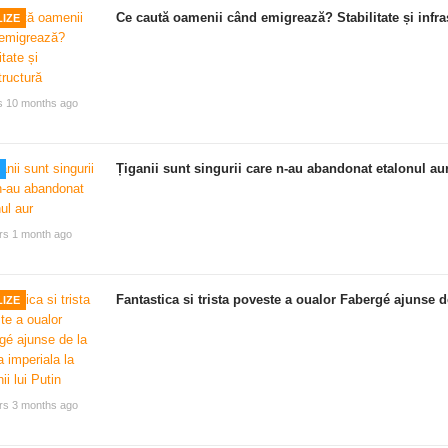
Ce caută oamenii când emigrează? Stabilitate și infra
IZE
s 10 months ago
Țiganii sunt singurii care n-au abandonat etalonul au
rs 1 month ago
Fantastica si trista poveste a oualor Fabergé ajunse de
IZE
rs 3 months ago