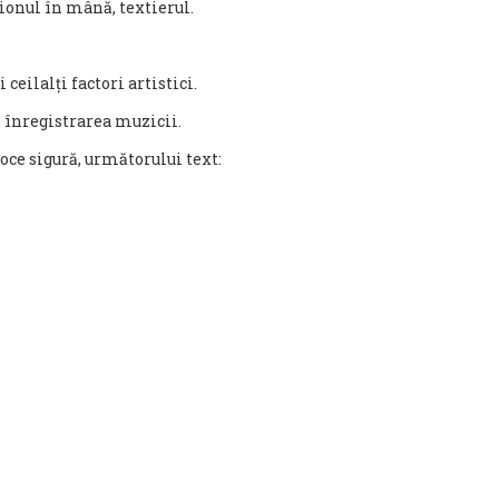
eionul în mână, textierul.
 ceilalți factori artistici.
p înregistrarea muzicii.
voce sigură, următorului text: