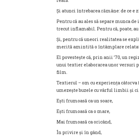
reală.
Și atunci întrebarea rămâne: de ce e z
Pentru că au ales să separe munca de i
trecut inflamabil. Pentru că, poate, a
Și, pentru că uneori realitatea se exp
merită amintită o întâmplare relata
El povestește că, prin anii ’70, un reg
unui textier elaborarea unor versuri p
film.
Textierul – om cu experiența câtorva 
umezește buzele cu vârful limbii și c
Ești frumoasă ca un soare,
Ești frumoasă ca o mare,
Mai frumoasă ca oricând,
În privire și în gând,