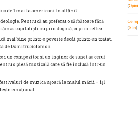
(
Opini
iua de 1 mai la americani în altă zi?
deologie. Pentru că au preferat o sărbătoare fără
Ce re
(
Stiri
u rămas capitaliști nu prin dogmă, ci prin reflex.
lică mai bine printr-o poveste decât printr-un tratat,
tă de Dumitru Solomon.
izor, un compozitor și un inginer de sunet au cerut
entru o piesă muzicală care să fie inclusă într-un
festivaluri de muzică ușoară la malul mării – își
itește emoționat: