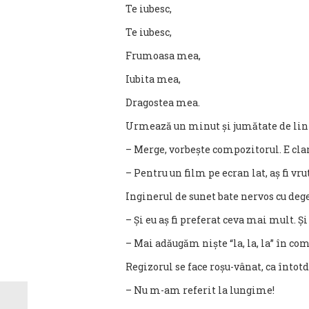
Te iubesc,
Te iubesc,
Frumoasa mea,
Iubita mea,
Dragostea mea.
Urmează un minut și jumătate de lini
– Merge, vorbește compozitorul. E clar, 
– Pentru un film pe ecran lat, aș fi v
Inginerul de sunet bate nervos cu dege
– Și eu aș fi preferat ceva mai mult. Ș
– Mai adăugăm niște “la, la, la” în co
Regizorul se face roșu-vânat, ca înto
– Nu m-am referit la lungime!