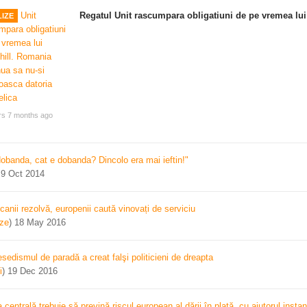
Regatul Unit rascumpara obligatiuni de pe vremea lui
IZE
rs 7 months ago
dobanda, cat e dobanda? Dincolo era mai ieftin!"
)
9 Oct 2014
canii rezolvă, europenii caută vinovați de serviciu
ize
)
18 May 2016
sedismul de paradă a creat falşi politicieni de dreapta
i
)
19 Dec 2016
centrală trebuie să prevină riscul european al dării în plată, cu ajutorul instan