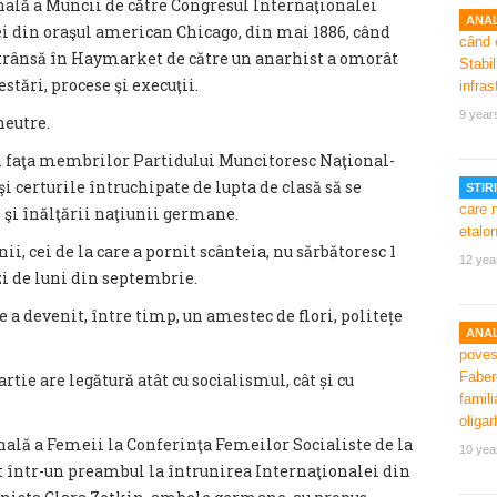
onală a Muncii de către Congresul Internaţionalei
ANAL
i din oraşul american Chicago, din mai 1886, când
rânsă în Haymarket de către un anarhist a omorât
restări, procese şi execuţii.
9 year
neutre.
în faţa membrilor Partidului Muncitoresc Naţional-
i certurile întruchipate de lupta de clasă să se
STIRI
 şi înălţării naţiunii germane.
i, cei de la care a pornit scânteia, nu sărbătoresc 1
12 yea
zi de luni din septembrie.
re a devenit, între timp, un amestec de flori, politețe
ANAL
artie are legătură atât cu socialismul, cât și cu
onală a Femeii la Conferinţa Femeilor Socialiste de la
10 yea
it într-un preambul la întrunirea Internaţionalei din