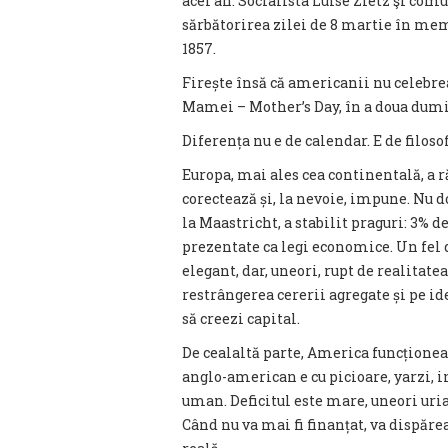
acel an. Socialista Luise Zietz şi co
sărbătorirea zilei de 8 martie în me
1857.
Firește însă că americanii nu celebre
Mamei – Mother’s Day, în a doua dum
Diferența nu e de calendar. E de filosof
Europa, mai ales cea continentală, a r
corectează și, la nevoie, impune. Nu d
la Maastricht, a stabilit praguri: 3% de
prezentate ca legi economice. Un fel 
elegant, dar, uneori, rupt de realitat
restrângerea cererii agregate și pe ide
să creezi capital.
De cealaltă parte, America funcțion
anglo-american e cu picioare, yarzi, i
uman. Deficitul este mare, uneori uriaș
Când nu va mai fi finanțat, va dispărea