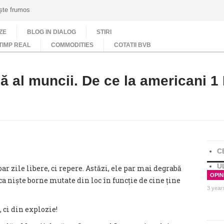
ește frumos
ZE
BLOG IN DIALOG
STIRI
TIMP REAL
COMMODITIES
COTATII BVB
xă al muncii. De ce la americani 1 
C
U
ar zile libere, ci repere. Astăzi, ele par mai degrabă
OPINI
a niște borne mutate din loc în funcție de cine ține
3 year
, ci din explozie!