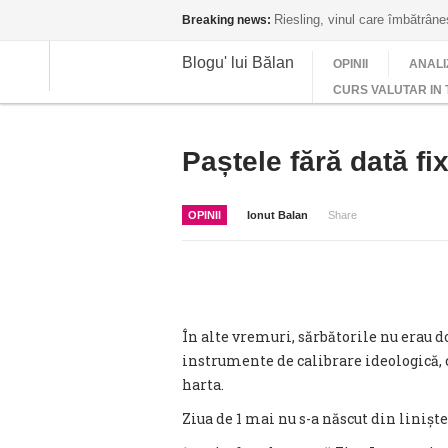
Riesling, vinul care îmbătrân
Breaking news:
Blogu' lui Bălan
OPINII
ANALI
CURS VALUTAR IN 
Paștele fără dată fi
OPINII
Ionut Balan
Share
În alte vremuri, sărbătorile nu erau do
instrumente de calibrare ideologică, c
harta.
Ziua de 1 mai nu s-a născut din liniște