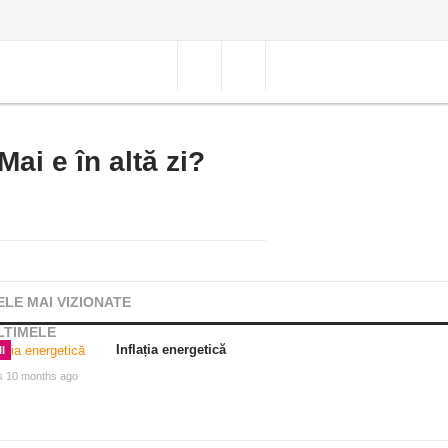
Mai e în altă zi?
ELE MAI VIZIONATE
LTIMELE
Inflația energetică
I
s 10 months ago