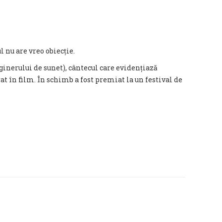
ul nu are vreo obiecție.
inerului de sunet), cântecul care evidențiază
t în film. În schimb a fost premiat la un festival de