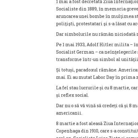
1 mai a fost decretată Ziua Internaţi
Socialiste din 1889, în memoria greve
aruncarea unei bombe în mulţimea st
poliţişti, protestatari şi s-a lăsat cu a
Dar simbolurile nu rămân niciodată 
Pe 1 mai 1933, Adolf Hitler milita – 
Socialist German – ca neînţelegerile ş
transforme într-un simbol al unităţii
Și totuși, paradoxul rămâne. Americani
mai. Ei au mutat Labor Day în prima 
La fel stau lucrurile și cu 8 martie, ca
și reflex social.
Dar nu o să vă vină să credeți că și 8 m
americanii.
8 martie a fost aleasă Ziua Internaţi
Copenhaga din 1910, care s-a constitu