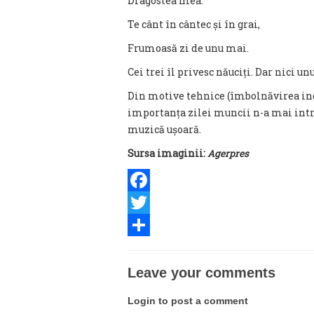
Dragostea mea.
Te cânt în cântec și în grai,
Frumoasă zi de unu mai.
Cei trei îl privesc năuciți. Dar nici un
Din motive tehnice (îmbolnăvirea ing
importanța zilei muncii n-a mai intra
muzică ușoară.
Sursa imaginii:
Agerpres
Facebook
Twitter
Share
Leave your comments
Login to post a comment