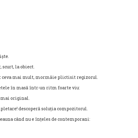
ște.
scurt, la obiect.
rut ceva mai mult, mormăie plictisit regizorul.
tele în masă într-un ritm foarte viu:
i mai original.
mpletare! descoperă soluția compozitorul.
tdeauna când nu e înțeles de contemporani: