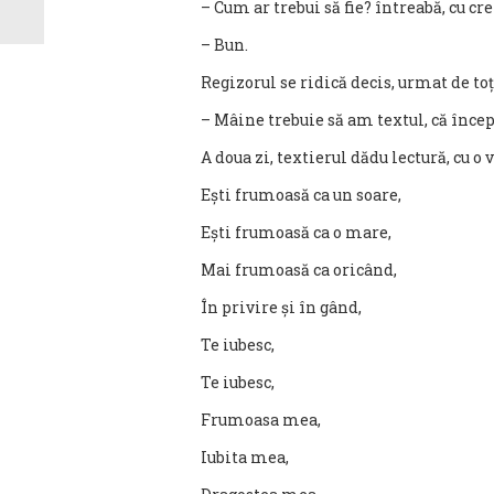
– Cum ar trebui să fie? întreabă, cu cr
– Bun.
Regizorul se ridică decis, urmat de toți
– Mâine trebuie să am textul, că înce
A doua zi, textierul dădu lectură, cu o 
Ești frumoasă ca un soare,
Ești frumoasă ca o mare,
Mai frumoasă ca oricând,
În privire și în gând,
Te iubesc,
Te iubesc,
Frumoasa mea,
Iubita mea,