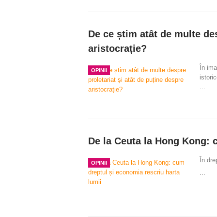
De ce știm atât de multe des
aristocrație?
În ima
OPINII
istori
...
De la Ceuta la Hong Kong: c
În dre
OPINII
...