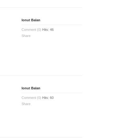
Ionut Balan
Comment (0)
Hits: 46
Share
Ionut Balan
Comment (0)
Hits: 60
Share