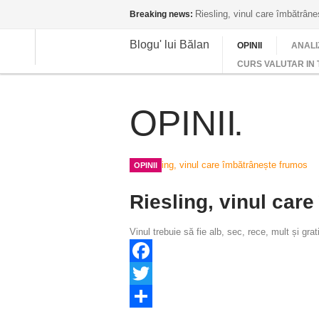
Riesling, vinul care îmbătrân
Breaking news:
Blogu' lui Bălan
OPINII
ANALI
CURS VALUTAR IN 
OPINII
OPINII
Riesling, vinul car
Vinul trebuie să fie alb, sec, rece, mult și grat
Facebook
Twitter
Share