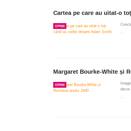
Cartea pe care au uitat-o t
Conclu
OPINII
...
Margaret Bourke-White și R
Imagin
OPINII
decor 
...