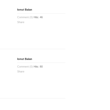
Ionut Balan
Comment (0)
Hits: 46
Share
Ionut Balan
Comment (0)
Hits: 80
Share