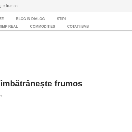
ește frumos
ZE
BLOG IN DIALOG
STIRI
TIMP REAL
COMMODITIES
COTATII BVB
e îmbătrânește frumos
is