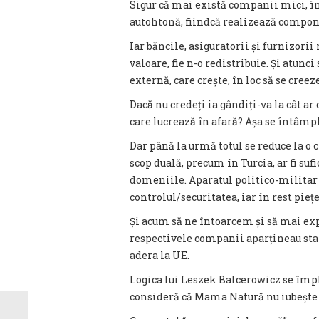
Sigur că mai există companii mici, îns
autohtonă, fiindcă realizează compon
Iar băncile, asiguratorii și furnizorii
valoare, fie n-o redistribuie. Și atunc
externă, care crește, în loc să se creeze
Dacă nu credeți ia gândiți-va la cât a
care lucrează în afară? Așa se întâmpl
Dar până la urmă totul se reduce la o
scop duală, precum în Turcia, ar fi suf
domeniile. Aparatul politico-militar 
controlul/securitatea, iar în rest piețe
Și acum să ne întoarcem și să mai exp
respectivele companii aparțineau stat
adera la UE.
Logica lui Leszek Balcerowicz se împl
consideră că Mama Natură nu iubește n