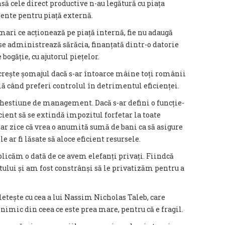
ă cele direct productive n-au legătură cu piața
ente pentru piață externă.
 mari ce acționează pe piață internă, fie nu adaugă
i se administrează sărăcia, finanțată dintr-o datorie
 bogăție, cu ajutorul piețelor.
r crește șomajul dacă s-ar întoarce mâine toți românii
ă când preferi controlul în detrimentul eficienței.
 chestiune de management. Dacă s-ar defini o funcție-
icient să se extindă impozitul forfetar la toate
ar zice că vrea o anumită sumă de bani ca să asigure
le ar fi lăsate să aloce eficient resursele.
licăm o dată de ce avem elefanți privați. Fiindcă
ului și am fost constrânși să le privatizăm pentru a
etește cu cea a lui Nassim Nicholas Taleb, care
imic din ceea ce este prea mare, pentru că e fragil.