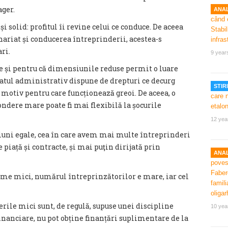
ager.
ANAL
solid: profitul îi revine celui ce conduce. De aceea
nariat și conducerea întreprinderii, acestea-s
ri.
9 year
 și pentru că dimensiunile reduse permit o luare
aratul administrativ dispune de drepturi ce decurg
STIRI
motiv pentru care funcționează greoi. De aceea, o
ndere mare poate fi mai flexibilă la șocurile
12 yea
ni egale, cea în care avem mai multe întreprinderi
iață și contracte, și mai puţin dirijată prin
ANAL
rme mici, numărul întreprinzătorilor e mare, iar cel
rile mici sunt, de regulă, supuse unei discipline
10 yea
 financiare, nu pot obține finanțări suplimentare de la