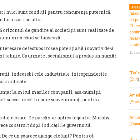
ANAL
ri mici sunt condiții pentru concurenţă puternică,
n furnizor sau altul.
 orizontul de gândire al societăţii sunt realizate de
siuni mici când se lansează.
nteresare defectuos irosea potențialul inovativ deşi
11 yea
t tehnic. Ca urmare , socialismul a produs un număr
"Da’ 
ații, îndeosebi cele industriale, întreprinderile
(
Stiri
or sindicale.
nunțat la mitul marilor companii, așa-numiții
Ameri
lt succes încât trebuie subvenționați pentru a
(
Anal
tul e mare. De parcă s-ar aplica legea lui Murphy
Antipe
(
Opini
rece construit după indicațiile guvernului.
 De ce un șoarece ajunge elefant? Pentru că
Banca 