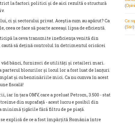
ict la factori politici și de aici rezultă o structură
(
Opini
iv.
lui, ci și sectorului privat. Aceştia cum au apărut? Ca
Ce re
(
Stiri
ceea ce face să poarte aceeași lipsa de eficientă.
ticipă la ceva transmite ineficienţa venită din
l caută să dețină controlul în detrimentul oricărei
ăd bănci, furnizori de utilități și retaileri mari.
arterul blocurilor și locul lor a fost luat de lanțuri
mplat și cu benzinăriile mici. Ca nu cumva în acest
une fiscală!
i, iar în țara OMV, care a preluat Petrom, 3.500 - stat
treime din suprafață - acest lucru e posibil din
a minimă țigările fără filtru de pe piață.
i se explică de ce a fost împărțită România între