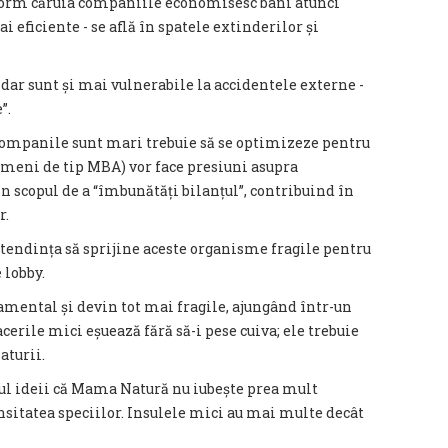
nform căruia companiile economisesc bani atunci
eficiente - se află în spatele extinderilor și
 dar sunt și mai vulnerabile la accidentele externe -
”.
companile sunt mari trebuie să se optimizeze pentru
(oameni de tip MBA) vor face presiuni asupra
n scopul de a “îmbunătăți bilanțul”, contribuind în
r.
tendința să sprijine aceste organisme fragile pentru
 lobby.
mental și devin tot mai fragile, ajungând într-un
cerile mici eșuează fără să-i pese cuiva; ele trebuie
naturii.
ul ideii că Mama Natură nu iubește prea mult
nsitatea speciilor. Insulele mici au mai multe decât