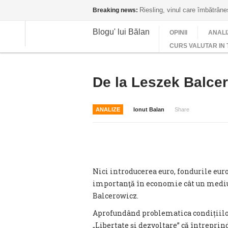
Riesling, vinul care îmbătrân
Breaking news:
Blogu' lui Bălan
OPINII
ANALI
CURS VALUTAR IN 
De la Leszek Balcer
ANALIZE
Ionut Balan
Share
Nici introducerea euro, fondurile euro
importanţă în economie cât un mediu
Balcerowicz.
Aprofundând problematica condițiilor 
„Libertate și dezvoltare” că întreprin