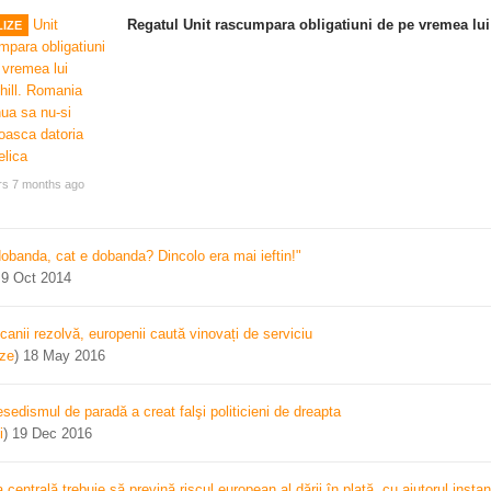
Regatul Unit rascumpara obligatiuni de pe vremea lui
IZE
rs 7 months ago
dobanda, cat e dobanda? Dincolo era mai ieftin!"
)
9 Oct 2014
canii rezolvă, europenii caută vinovați de serviciu
ize
)
18 May 2016
sedismul de paradă a creat falşi politicieni de dreapta
i
)
19 Dec 2016
centrală trebuie să prevină riscul european al dării în plată, cu ajutorul instan