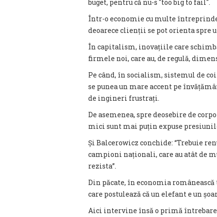
buget, pentru că nu-s "too big to fail".
Într-o economie cu multe întreprinde
deoarece clienții se pot orienta spre u
În capitalism, inovațiile care schimbă
firmele noi, care au, de regulă, dimen
Pe când, în socialism, sistemul de coi
se punea un mare accent pe învățămân
de ingineri frustrați.
De asemenea, spre deosebire de corpor
mici sunt mai puțin expuse presiunil
Și Balcerowicz conchide: “Trebuie re
campioni naționali, care au atât de mu
rezista”.
Din păcate, în economia românească to
care postulează că un elefant e un șoa
Aici intervine însă o primă întrebare: