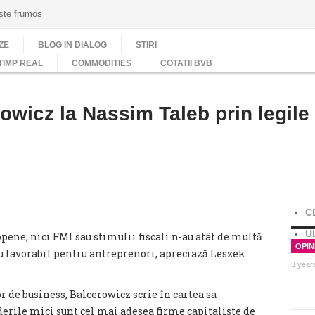
ește frumos
ZE
BLOG IN DIALOG
STIRI
TIMP REAL
COMMODITIES
COTATII BVB
owicz la Nassim Taleb prin legile
C
U
pene, nici FMI sau stimulii fiscali n-au atât de multă
OPINI
 favorabil pentru antreprenori, apreciază Leszek
3 year
de business, Balcerowicz scrie în cartea sa
derile mici sunt cel mai adesea firme capitaliste de