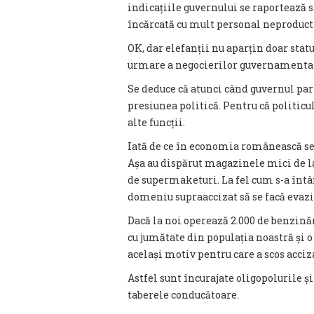
indicațiile guvernului se raportează str
încărcată cu mult personal neproduct
OK, dar elefanții nu aparțin doar statu
urmare a negocierilor guvernamentale, 
Se deduce că atunci când guvernul par
presiunea politică. Pentru că politicu
alte funcții.
Iată de ce în economia românească se v
Așa au dispărut magazinele mici de la p
de supermaketuri. La fel cum s-a întâ
domeniu supraaccizat să se facă evazi
Dacă la noi operează 2.000 de benzinări
cu jumătate din populația noastră și o 
același motiv pentru care a scos acciz
Astfel sunt încurajate oligopolurile ș
taberele conducătoare.