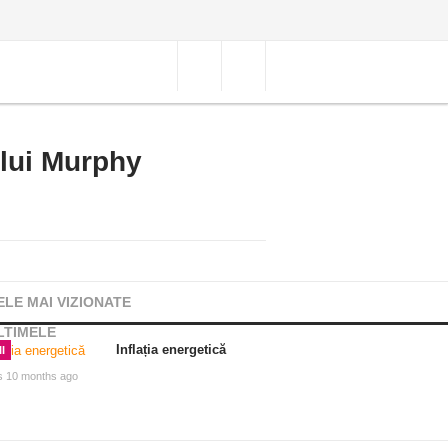
 lui Murphy
ELE MAI VIZIONATE
LTIMELE
Inflația energetică
I
s 10 months ago