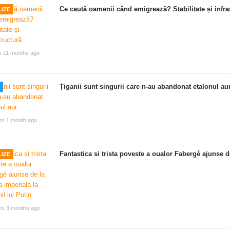
Ce caută oamenii când emigrează? Stabilitate și infra
IZE
s 11 months ago
Țiganii sunt singurii care n-au abandonat etalonul au
rs 1 month ago
Fantastica si trista poveste a oualor Fabergé ajunse de
IZE
rs 3 months ago