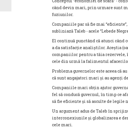
Conceptul “economiei de scară” - co
când devin mari, prin urmare sunt mai 
fuziunilor.
Companiile par să fie mai “eficiente”,
subliniază Taleb - acele “Lebede Negre
El continuă punctând că atunci când 
a da satisfacție analiștilor. Aceștia 
companiilor pentru a tăia rezervele, î
cele din urmă la falimentul afacerilo
Problema guvernelor este aceea că au 
că sunt angajatori mari și au agenți de
Companiile mari obțin ajutor guverna
fel să conducă guvernul, în timp ce afa
să fie eficiente și să asculte de legile 
Un argument adus de Taleb în sprijin
interconexiunile și globalizarea e de
cele mari.