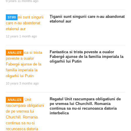
9 years 11 months ago
Țiganii sunt singurii care n-au abandonat
STIRI
etalonul aur
12 years 1 month ago
Fantastica si trista poveste a oualor
ANALIZE
Fabergé ajunse de la familia imperiala la
oligarhii lui Putin
10 years 3 months ago
Regatul Unit rascumpara obligatiuni de
ANALIZE
pe vremea lui Churchill. Romania
continua sa nu-si recunoasca datoria
interbelica