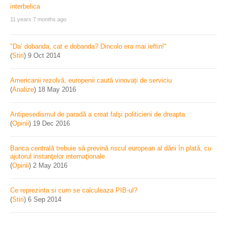
11 years 7 months ago
"Da’ dobanda, cat e dobanda? Dincolo era mai ieftin!"
(
Stiri
)
9 Oct 2014
Americanii rezolvă, europenii caută vinovați de serviciu
(
Analize
)
18 May 2016
Antipesedismul de paradă a creat falşi politicieni de dreapta
(
Opinii
)
19 Dec 2016
Banca centrală trebuie să prevină riscul european al dării în plată, cu
ajutorul instanţelor internaţionale
(
Opinii
)
2 May 2016
Ce reprezinta si cum se calculeaza PIB-ul?
(
Stiri
)
6 Sep 2014