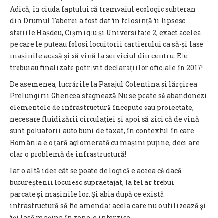
Adică, în ciuda faptului că tramvaiul ecologic subteran
din Drumul Taberei a fost dat în folosință îi lipsesc
stațiile Hașdeu, Cișmigiu şi Universitate 2, exact acelea
pe care le puteau folosi locuitorii cartierului ca să-și lase
mașinile acasă și să vină la serviciul din centru. Ele
trebuiau finalizate potrivit declarațiilor oficiale în 2017!
De asemenea, lucrările la Pasajul Colentina și lărgirea
Prelungirii Ghencea stagnează.Nu se poate să abandonezi
elementele de infrastructură începute sau proiectate,
necesare fluidizării circulației și apoi să zici că de vină
sunt poluatorii auto buni de taxat, în contextul în care
România e o țară aglomerată cu mașini puține, deci are
clar o problemă de infrastructură!
Iar o altă idee cât se poate de logică e aceea că dacă
bucureștenii locuiesc supraetajat, la fel ar trebui
parcate și mașinile lor. Și abia după ce există
infrastructură să fie amendat acela care nu o utilizează şi
îşi lasă maşina în zonele interzise.