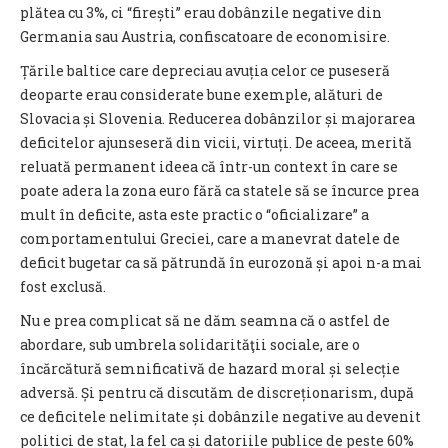
plătea cu 3%, ci “firești” erau dobânzile negative din
Germania sau Austria, confiscatoare de economisire.
Țările baltice care depreciau avuția celor ce puseseră
deoparte erau considerate bune exemple, alături de
Slovacia și Slovenia. Reducerea dobânzilor și majorarea
deficitelor ajunseseră din vicii, virtuți. De aceea, merită
reluată permanent ideea că într-un context în care se
poate adera la zona euro fără ca statele să se încurce prea
mult în deficite, asta este practic o “oficializare” a
comportamentului Greciei, care a manevrat datele de
deficit bugetar ca să pătrundă în eurozonă și apoi n-a mai
fost exclusă.
Nu e prea complicat să ne dăm seamna că o astfel de
abordare, sub umbrela solidarităţii sociale, are o
încărcătură semnificativă de hazard moral și selecție
adversă. Și pentru că discutăm de discreționarism, după
ce deficitele nelimitate și dobânzile negative au devenit
politici de stat, la fel ca și datoriile publice de peste 60%