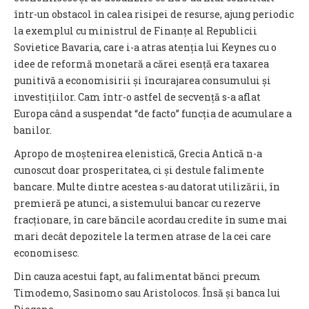
într-un obstacol în calea risipei de resurse, ajung periodic
la exemplul cu ministrul de Finanțe al Republicii
Sovietice Bavaria, care i-a atras atenția lui Keynes cu o
idee de reformă monetară a cărei esență era taxarea
punitivă a economisirii și încurajarea consumului și
investițiilor. Cam într-o astfel de secvență s-a aflat
Europa când a suspendat “de facto” funcția de acumulare a
banilor.
Apropo de moștenirea elenistică, Grecia Antică n-a
cunoscut doar prosperitatea, ci și destule falimente
bancare. Multe dintre acestea s-au datorat utilizării, în
premieră pe atunci, a sistemului bancar cu rezerve
fracționare, în care băncile acordau credite în sume mai
mari decât depozitele la termen atrase de la cei care
economisesc.
Din cauza acestui fapt, au falimentat bănci precum
Timodemo, Sasinomo sau Aristolocos. Însă și banca lui