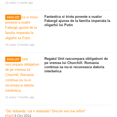
12 years 1 month ago
Fantastica si trista poveste a oualor
ANALIZE
Fabergé ajunse de la familia imperiala la
oligarhii lui Putin
10 years 3 months ago
Regatul Unit rascumpara obligatiuni de
ANALIZE
pe vremea lui Churchill. Romania
continua sa nu-si recunoasca datoria
interbelica
11 years 7 months ago
"Da’ dobanda, cat e dobanda? Dincolo era mai ieftin!"
(
Stiri
)
9 Oct 2014