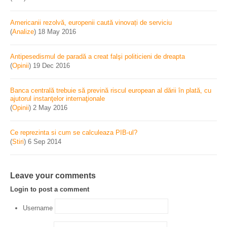
Americanii rezolvă, europenii caută vinovați de serviciu
(
Analize
)
18 May 2016
Antipesedismul de paradă a creat falşi politicieni de dreapta
(
Opinii
)
19 Dec 2016
Banca centrală trebuie să prevină riscul european al dării în plată, cu
ajutorul instanţelor internaţionale
(
Opinii
)
2 May 2016
Ce reprezinta si cum se calculeaza PIB-ul?
(
Stiri
)
6 Sep 2014
Leave your comments
Login to post a comment
Username