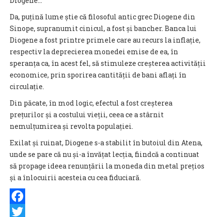
Diogene...
Da, puțină lume știe că filosoful antic grec Diogene din
Sinope, supranumit cinicul, a fost și bancher. Banca lui
Diogene a fost printre primele care au recurs la inflație,
respectiv la deprecierea monedei emise de ea, în
speranța ca, în acest fel, să stimuleze creșterea activității
economice, prin sporirea cantității de bani aflați în
circulație.
Din păcate, în mod logic, efectul a fost creșterea
prețurilor și a costului vieții, ceea ce a stârnit
nemulțumirea și revolta populației.
Exilat și ruinat, Diogene s-a stabilit în butoiul din Atena,
unde se pare că nu și-a învățat lecția, fiindcă a continuat
să propage ideea renunțării la moneda din metal prețios
și a înlocuirii acesteia cu cea fiduciară.
Facebook