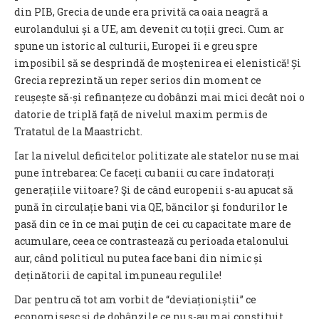
din PIB, Grecia de unde era privită ca oaia neagră a
eurolandului și a UE, am devenit cu toții greci. Cum ar
spune un istoric al culturii, Europei îi e greu spre
imposibil să se desprindă de moștenirea ei elenistică! Și
Grecia reprezintă un reper serios din moment ce
reușește să-și refinanțeze cu dobânzi mai mici decât noi o
datorie de triplă față de nivelul maxim permis de
Tratatul de la Maastricht.
Iar la nivelul deficitelor politizate ale statelor nu se mai
pune întrebarea: Ce faceți cu banii cu care îndatorați
generațiile viitoare? Şi de când europenii s-au apucat să
pună în circulație bani via QE, băncilor şi fondurilor le
pasă din ce în ce mai puţin de cei cu capacitate mare de
acumulare, ceea ce contrastează cu perioada etalonului
aur, când politicul nu putea face bani din nimic și
deținătorii de capital impuneau regulile!
Dar pentru că tot am vorbit de “deviaționiștii” ce
economisesc și de dobânzile ce nu s-au mai constituit