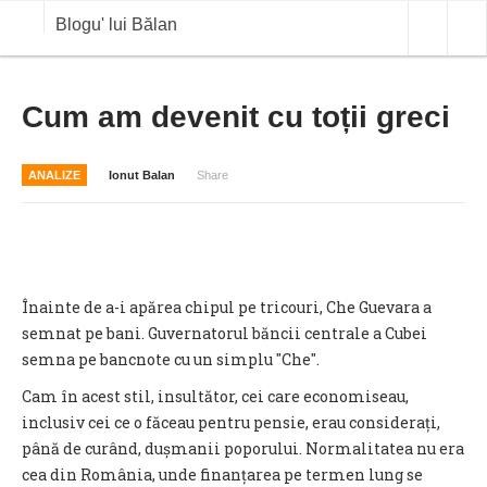
Blogu' lui Bălan
OPINII
Cum am devenit cu toții greci
ANALIZE
ANALIZE
Ionut Balan
Share
BLOG IN DIALOG
STIRI
CURS VALUTAR IN TIMP REAL
Înainte de a-i apărea chipul pe tricouri, Che Guevara a
COMMODITIES
semnat pe bani. Guvernatorul băncii centrale a Cubei
semna pe bancnote cu un simplu "Che".
COTATII BVB
Cam în acest stil, insultător, cei care economiseau,
inclusiv cei ce o făceau pentru pensie, erau considerați,
până de curând, dușmanii poporului. Normalitatea nu era
cea din România, unde finanțarea pe termen lung se