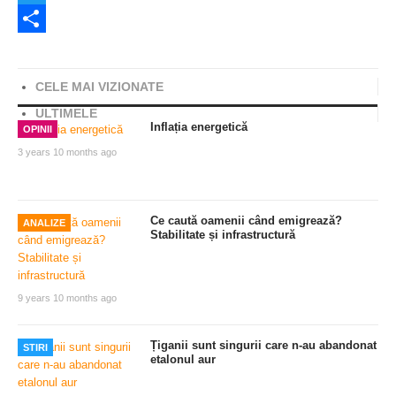
Twitter
Share
CELE MAI VIZIONATE
ULTIMELE
Inflația energetică
OPINII
3 years 10 months ago
Ce caută oamenii când emigrează?
ANALIZE
Stabilitate și infrastructură
9 years 10 months ago
Țiganii sunt singurii care n-au abandonat
STIRI
etalonul aur