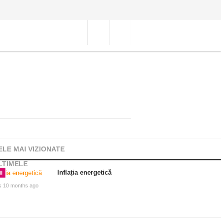
ELE MAI VIZIONATE
LTIMELE
Inflația energetică
I
s 10 months ago