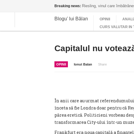
Riesling, vinul care îmbătrân
Breaking news:
Blogu' lui Bălan
OPINII
ANALI
CURS VALUTAR IN 
Capitalul nu voteaz
OPINII
Ionut Balan
Share
În anii care au urmat referendumului 
înceta să fie Londra doar pentru că R
părea eretică. Politicieni vorbeau des
transformarea City-ului într-un muze
Frankfurt era noua capitală a finanțel