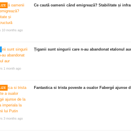
Ce caută oamenii când emigrează? Stabilitate și infra
IZE
s 10 months ago
Țiganii sunt singurii care n-au abandonat etalonul au
rs 1 month ago
Fantastica si trista poveste a oualor Fabergé ajunse de
IZE
rs 3 months ago