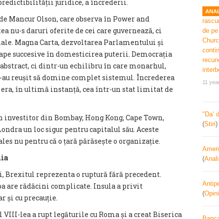
predictibilității juridice, a încrederii.
ANAL
de Mancur Olson, care observa în Power and
ea nu-s daruri oferite de cei care guvernează, ci
nale. Magna Carta, dezvoltarea Parlamentului și
ape succesive în domesticirea puterii. Democrația
 abstract, ci dintr-un echilibru în care monarhul,
 n-au reușit să domine complet sistemul. Încrederea
11 yea
era, în ultimă instanță, cea într-un stat limitat de
"Da’ 
un investitor din Bombay, Hong Kong, Cape Town,
(
Stiri
ndra un loc sigur pentru capitalul său. Aceste
ales nu pentru că o țară părăsește o organizație.
Ameri
mia
(
Anal
, Brexitul reprezenta o ruptură fără precedent.
Antipe
pa are rădăcini complicate. Insula a privit
(
Opini
r și cu precauție.
 VIII-lea a rupt legăturile cu Roma și a creat Biserica
Banca 