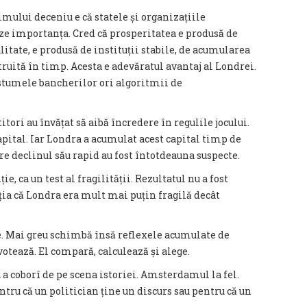
mului deceniu e că statele și organizațiile
ze importanța. Cred că prosperitatea e produsă de
litate, e produsă de instituții stabile, de acumularea
truită în timp. Acesta e adevăratul avantaj al Londrei.
stumele bancherilor ori algoritmii de
itori au învățat să aibă încredere în regulile jocului.
apital. Iar Londra a acumulat acest capital timp de
pre declinul său rapid au fost întotdeauna suspecte.
ie, ca un test al fragilității. Rezultatul nu a fost
ia că Londra era mult mai puțin fragilă decât
. Mai greu schimbă însă reflexele acumulate de
votează. El compară, calculează și alege.
 a coborî de pe scena istoriei. Amsterdamul la fel.
tru că un politician ține un discurs sau pentru că un