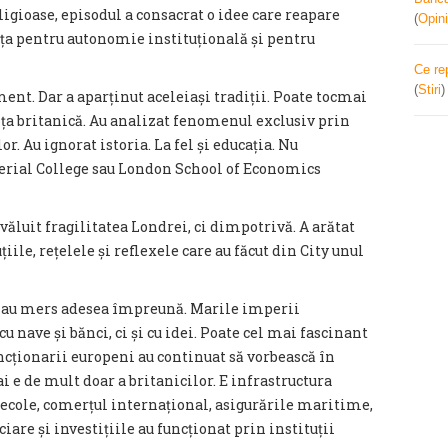
igioase, episodul a consacrat o idee care reapare
(
Opini
nța pentru autonomie instituțională și pentru
Ce re
(
Stiri
ment. Dar a aparținut aceleiași tradiții. Poate tocmai
ța britanică. Au analizat fenomenul exclusiv prin
. Au ignorat istoria. La fel și educația. Nu
rial College sau London School of Economics
zvăluit fragilitatea Londrei, ci dimpotrivă. A arătat
iile, rețelele și reflexele care au făcut din City unul
lă au mers adesea împreună. Marile imperii
u nave și bănci, ci și cu idei. Poate cel mai fascinant
uncționarii europeni au continuat să vorbească în
 e de mult doar a britanicilor. E infrastructura
ecole, comerțul internațional, asigurările maritime,
iare și investițiile au funcționat prin instituții