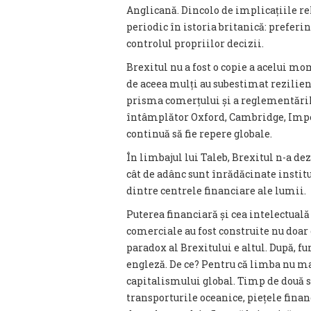
Anglicană. Dincolo de implicațiile rel
periodic în istoria britanică: preferi
controlul propriilor decizii.
Brexitul nu a fost o copie a acelui mo
de aceea mulți au subestimat rezilien
prisma comerțului și a reglementărilor
întâmplător Oxford, Cambridge, Impe
continuă să fie repere globale.
În limbajul lui Taleb, Brexitul n-a de
cât de adânc sunt înrădăcinate instituț
dintre centrele financiare ale lumii.
Puterea financiară și cea intelectua
comerciale au fost construite nu doar c
paradox al Brexitului e altul. După, f
engleză. De ce? Pentru că limba nu mai
capitalismului global. Timp de două s
transporturile oceanice, piețele financ