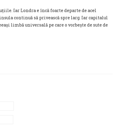
uțiile. Iar Londra e încă foarte departe de acel
insula continuă să privească spre larg. Iar capitalul
eeași limbă universală pe care o vorbește de sute de