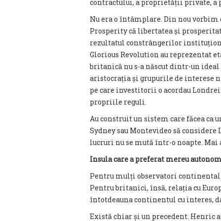
contractului, a proprietății private, a 
Nu era o întâmplare. Din nou vorbim 
Prosperity că libertatea și prosperitat
rezultatul constrângerilor instituțio
Glorious Revolution au reprezentat et
britanică nu s-a născut dintr-un ideal
aristocrația și grupurile de interese
pe care investitorii o acordau Londrei 
propriile reguli.
Au construit un sistem care făcea ca 
Sydney sau Montevideo să considere Lo
lucruri nu se mută într-o noapte. Mai 
Insula care a preferat mereu autono
Pentru mulți observatori continentali
Pentru britanici, însă, relația cu Euro
întotdeauna continentul cu interes, da
Există chiar și un precedent. Henric al