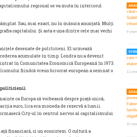
capitalismului regional se va muta în interiorul
ANAL
ntâmplat. Sau, mai exact, nu în măsura anunțată. Mulți
rafia capitalului. Și asta e una dintre cele mai vechi
9 year
nițele desenate de politicieni. El urmează
STIRI
 încrederea acumulate în timp. Londra nu a devenit
 a intrat în Comunitatea Economică Europeană în 1973.
alismului fiindcă vreun birocrat european a semnat o
12 yea
 politicienii
ANAL
ainte ca Europa să vorbească despre piață unică,
ariția euro, lira era moneda de rezervă a lumii.
formaseră City-ul în centrul nervos al capitalismului
10 yea
ață financiară, ci un ecosistem. O cultură a