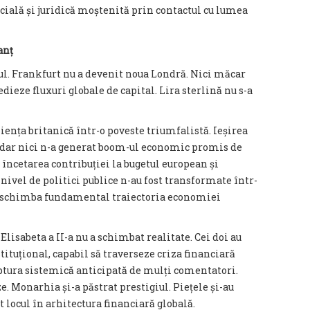
rcială și juridică moștenită prin contactul cu lumea
anț
sul. Frankfurt nu a devenit noua Londră. Nici măcar
dieze fluxuri globale de capital. Lira sterlină nu s-a
iența britanică într-o poveste triumfalistă. Ieșirea
, dar nici n-a generat boom-ul economic promis de
 încetarea contribuției la bugetul european și
ivel de politici publice n-au fost transformate într-
 a schimba fundamental traiectoria economiei
Elisabeta a II-a nu a schimbat realitate. Cei doi au
tituțional, capabil să traverseze criza financiară
ptura sistemică anticipată de mulți comentatori.
e. Monarhia și-a păstrat prestigiul. Piețele și-au
t locul în arhitectura financiară globală.