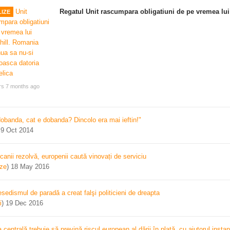
Regatul Unit rascumpara obligatiuni de pe vremea lui
IZE
rs 7 months ago
dobanda, cat e dobanda? Dincolo era mai ieftin!"
)
9 Oct 2014
canii rezolvă, europenii caută vinovați de serviciu
ize
)
18 May 2016
sedismul de paradă a creat falşi politicieni de dreapta
i
)
19 Dec 2016
centrală trebuie să prevină riscul european al dării în plată, cu ajutorul instan