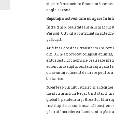
și pe infrastructura financiară, come
anglo-saxonă.
Reputația: activul care nu apare în bil
Între timp, realitatea și-a urmat cur
Parisul. City-ul a continuat să interme
prăbușit.
Ar fi însă greșit să transformăm rezil
din UE n-a provocat colapsul anunțat
entuziaști. Economiile realizate prin
autonomia suplimentară câștigată la n
un avantaj suficient de mare pentru
britanice.
Moartea Prințului Philip și a Reginei 
lăsat în urmă un Regat Unit stabil ins
globală, pandemia și Brexitul fără ru
Instituțiile au continuat să funcționez
păstrat încrederea. Londra și-a păstra