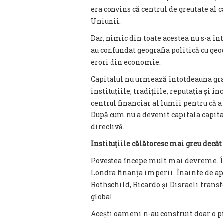
era convins că centrul de greutate al 
Uniunii.
Dar, nimic din toate acestea nu s-a î
au confundat geografia politică cu geog
erori din economie.
Capitalul nu urmează întotdeauna gra
instituțiile, tradițiile, reputația și
centrul financiar al lumii pentru că
După cum nu a devenit capitala capit
directivă.
Instituțiile călătoresc mai greu decât
Povestea începe mult mai devreme. În
Londra finanța imperii. Înainte de ap
Rothschild, Ricardo și Disraeli trans
global.
Acești oameni n-au construit doar o pi