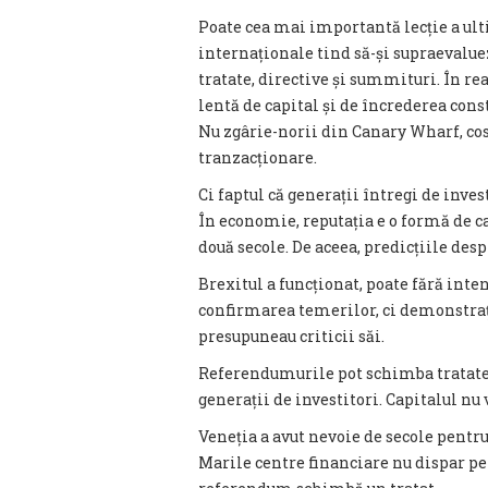
Poate cea mai importantă lecție a ulti
internaționale tind să-și supraevalue
tratate, directive și summituri. În rea
lentă de capital și de încrederea cons
Nu zgârie-norii din Canary Wharf, co
tranzacționare.
Ci faptul că generații întregi de invest
În economie, reputația e o formă de c
două secole. De aceea, predicțiile des
Brexitul a funcționat, poate fără intenț
confirmarea temerilor, ci demonstraț
presupuneau criticii săi.
Referendumurile pot schimba tratate
generații de investitori. Capitalul nu 
Veneția a avut nevoie de secole pentru
Marile centre financiare nu dispar pen