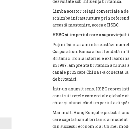
dezvoltate sub influență britanică.
Limba acestor relații comerciale a 
schimba infrastructura prin referend
această moștenire, aceea e HSBC.
HSBC și imperiul care a supraviețuit
Puțini își mai amintesc astăzi num
Corporation. Banca a fost fondată în 
Britanic. Ironia istoriei e extraordi
în 1997, amprenta britanică a rămas a
canale prin care China s-a conectat la 
de britanici.
Într-un anumit sens, HSBC reprezintă 
construit rețele comerciale globale at
chiar și atunci când imperiul a dispăr
Mai mult, Hong Kongul e probabil un
care capitalismul britanic a modelat s
din succesul economic al Chinei moder