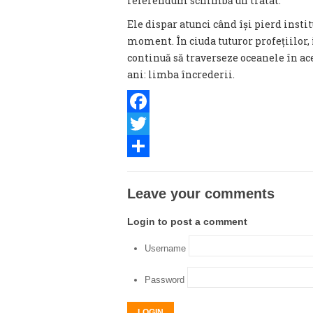
referendum schimbă un tratat.
Ele dispar atunci când își pierd instit
moment. În ciuda tuturor profețiilor, 
continuă să traverseze oceanele în ac
ani: limba încrederii.
Facebook
Twitter
Share
Leave your comments
Login to post a comment
Username
Password
LOGIN