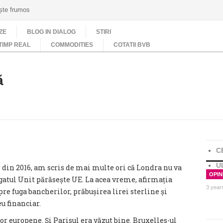
ește frumos
ZE
BLOG IN DIALOG
STIRI
TIMP REAL
COMMODITIES
COTATII BVB
ă
C
U
din 2016, am scris de mai multe ori că Londra nu va
OPINI
egatul Unit părăsește UE. La acea vreme, afirmația
3 year
pre fuga bancherilor, prăbușirea lirei sterline și
u financiar.
or europene. Și Parisul era văzut bine. Bruxelles-ul