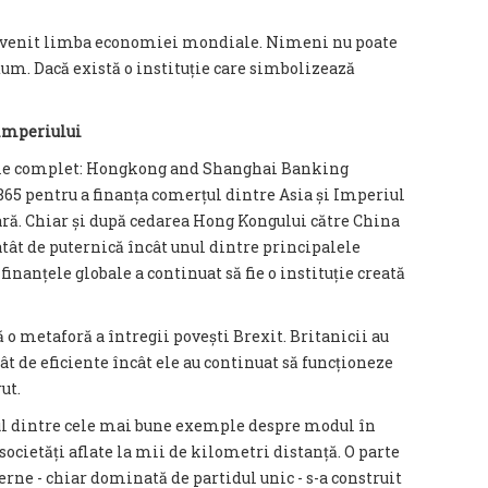
devenit limba economiei mondiale. Nimeni nu poate
um. Dacă există o instituție care simbolizează
 imperiului
ele complet: Hongkong and Shanghai Banking
1865 pentru a finanța comerțul dintre Asia și Imperiul
nară. Chiar și după cedarea Hong Kongului către China
tât de puternică încât unul dintre principalele
finanțele globale a continuat să fie o instituție creată
o metaforă a întregii povești Brexit. Britanicii au
ât de eficiente încât ele au continuat să funcționeze
ut.
ul dintre cele mai bune exemple despre modul în
ocietăți aflate la mii de kilometri distanță. O parte
ne - chiar dominată de partidul unic - s-a construit