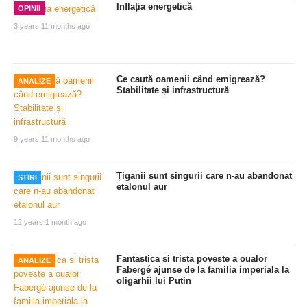
Inflația energetică
OPINII
3 years 11 months ago
Ce caută oamenii când emigrează?
ANALIZE
Stabilitate și infrastructură
9 years 11 months ago
Țiganii sunt singurii care n-au abandonat
STIRI
etalonul aur
12 years 1 month ago
Fantastica si trista poveste a oualor
ANALIZE
Fabergé ajunse de la familia imperiala la
oligarhii lui Putin