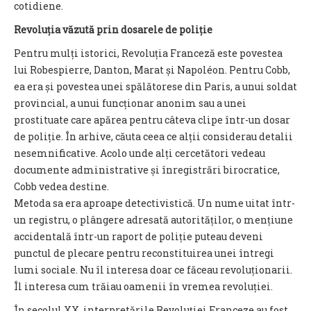
cotidiene.
Revoluția văzută prin dosarele de poliție
Pentru mulți istorici, Revoluția Franceză este povestea
lui Robespierre, Danton, Marat și Napoléon. Pentru Cobb,
ea era și povestea unei spălătorese din Paris, a unui soldat
provincial, a unui funcționar anonim sau a unei
prostituate care apărea pentru câteva clipe într-un dosar
de poliție. În arhive, căuta ceea ce alții considerau detalii
nesemnificative. Acolo unde alți cercetători vedeau
documente administrative și înregistrări birocratice,
Cobb vedea destine.
Metoda sa era aproape detectivistică. Un nume uitat într-
un registru, o plângere adresată autorităților, o mențiune
accidentală într-un raport de poliție puteau deveni
punctul de plecare pentru reconstituirea unei întregi
lumi sociale. Nu îl interesa doar ce făceau revoluționarii.
Îl interesa cum trăiau oamenii în vremea revoluției.
În secolul XX, interpretările Revoluției Franceze au fost