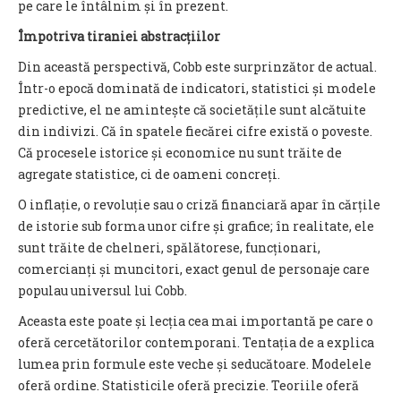
pe care le întâlnim și în prezent.
Împotriva tiraniei abstracțiilor
Din această perspectivă, Cobb este surprinzător de actual.
Într-o epocă dominată de indicatori, statistici și modele
predictive, el ne amintește că societățile sunt alcătuite
din indivizi. Că în spatele fiecărei cifre există o poveste.
Că procesele istorice și economice nu sunt trăite de
agregate statistice, ci de oameni concreți.
O inflație, o revoluție sau o criză financiară apar în cărțile
de istorie sub forma unor cifre și grafice; în realitate, ele
sunt trăite de chelneri, spălătorese, funcționari,
comercianți și muncitori, exact genul de personaje care
populau universul lui Cobb.
Aceasta este poate și lecția cea mai importantă pe care o
oferă cercetătorilor contemporani. Tentația de a explica
lumea prin formule este veche și seducătoare. Modelele
oferă ordine. Statisticile oferă precizie. Teoriile oferă