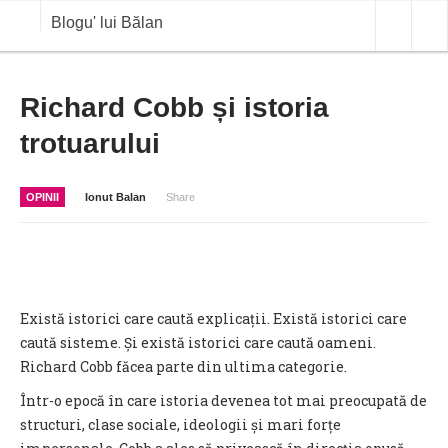
Blogu' lui Bălan
OPINII
Richard Cobb și istoria
trotuarului
ANALIZE
BLOG IN DIALOG
OPINII
Ionut Balan
Share
STIRI
CURS VALUTAR IN TIMP REAL
COMMODITIES
Există istorici care caută explicații. Există istorici care
COTATII BVB
caută sisteme. Și există istorici care caută oameni.
Richard Cobb făcea parte din ultima categorie.
Într-o epocă în care istoria devenea tot mai preocupată de
structuri, clase sociale, ideologii și mari forțe