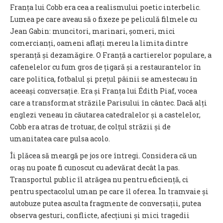
Franța lui Cobb era cea a realismului poetic interbelic.
Lumea pe care aveau să o fixeze pe peliculă filmele cu
Jean Gabin: muncitori, marinari, șomeri, mici
comercianți, oameni aflați mereu la limita dintre
speranță și dezamăgire. O Franță a cartierelor populare, a
cafenelelor cu fum gros de țigară și a restaurantelor în
care politica, fotbalul și prețul pâinii se amestecau în
aceeași conversație. Era și Franța lui Édith Piaf, vocea
care a transformat străzile Parisului în cântec. Dacă alți
englezi veneau în căutarea catedralelor și a castelelor,
Cobb era atras de trotuar, de colțul străzii și de
umanitatea care pulsa acolo.
Îi plăcea să meargă pe jos ore întregi. Considera că un
oraș nu poate fi cunoscut cu adevărat decât la pas.
Transportul public îl atrăgea nu pentru eficiență, ci
pentru spectacolul uman pe care îl oferea. În tramvaie și
autobuze putea asculta fragmente de conversații, putea
observa gesturi, conflicte, afecțiuni și mici tragedii