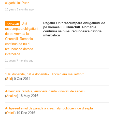
10 years 3 months ago
Regatul Unit rascumpara obligatiuni de
ANALIZE
pe vremea lui Churchill. Romania
continua sa nu-si recunoasca datoria
interbelica
11 years 7 months ago
"Da’ dobanda, cat e dobanda? Dincolo era mai ieftin!"
(
Stiri
)
9 Oct 2014
Americanii rezolvă, europenii caută vinovați de serviciu
(
Analize
)
18 May 2016
Antipesedismul de paradă a creat falşi politicieni de dreapta
(
Opinii
)
19 Dec 2016