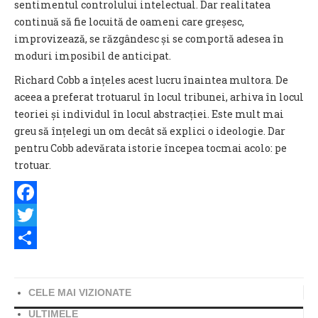
sentimentul controlului intelectual. Dar realitatea
continuă să fie locuită de oameni care greșesc,
improvizează, se răzgândesc și se comportă adesea în
moduri imposibil de anticipat.
Richard Cobb a înțeles acest lucru înaintea multora. De
aceea a preferat trotuarul în locul tribunei, arhiva în locul
teoriei și individul în locul abstracției. Este mult mai
greu să înțelegi un om decât să explici o ideologie. Dar
pentru Cobb adevărata istorie începea tocmai acolo: pe
trotuar.
Facebook
Twitter
Share
CELE MAI VIZIONATE
ULTIMELE