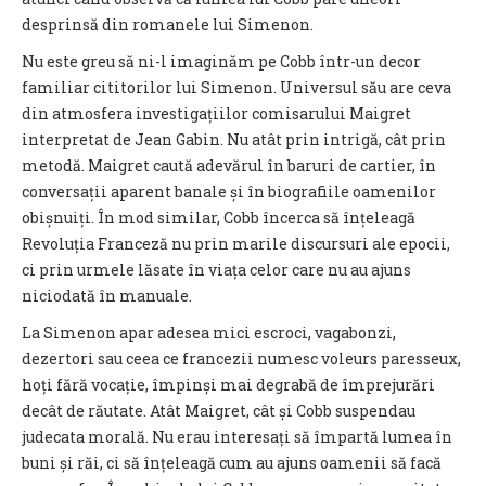
desprinsă din romanele lui Simenon.
Nu este greu să ni-l imaginăm pe Cobb într-un decor
familiar cititorilor lui Simenon. Universul său are ceva
din atmosfera investigațiilor comisarului Maigret
interpretat de Jean Gabin. Nu atât prin intrigă, cât prin
metodă. Maigret caută adevărul în baruri de cartier, în
conversații aparent banale și în biografiile oamenilor
obișnuiți. În mod similar, Cobb încerca să înțeleagă
Revoluția Franceză nu prin marile discursuri ale epocii,
ci prin urmele lăsate în viața celor care nu au ajuns
niciodată în manuale.
La Simenon apar adesea mici escroci, vagabonzi,
dezertori sau ceea ce francezii numesc voleurs paresseux,
hoți fără vocație, împinși mai degrabă de împrejurări
decât de răutate. Atât Maigret, cât și Cobb suspendau
judecata morală. Nu erau interesați să împartă lumea în
buni și răi, ci să înțeleagă cum au ajuns oamenii să facă