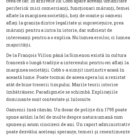
ceea ce fac. În arhivele lui Cobb apare aceeași umanitate
periferică: mici comercianți, funcționari mărunți, femei
aflate la marginea societății, hoți de ocazie și oameni
aflați la granița dintre legalitate și supraviețuire, prea
mărunți pentru a intra în istorie, dar suficient de
interesanți pentru a o explica. Nu lumea eroilor, ci lumea
majorității.
De la François Villon până la Simenon există în cultura
franceză o lungă tradiție a interesului pentru cei aflați la
marginea societății. Cobb s-a simțit instinctiv acasă în
această lume. Poate tocmai de aceea opera lui a rezistat
atât de bine trecerii timpului. Marile teorii istorice
îmbătrânesc. Paradigmele se schimbă. Explicațiile
dominante sunt contestate și înlocuite.
Oamenii însă rămân. Un dosar de poliție din 1795 poate
spune astăzi la fel de multe despre natura umană cum
spunea și acum cincizeci de ani. Un raport administrativ
poate dezvălui aceleași speranțe, temeri și resentimente