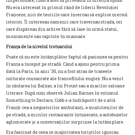
impersonale, Cobb a ales să privească în direcția opusă.
Nu era interesat în primul rând de liderii Revoluției
Franceze, nici de teoriile care încercau să explice mersul
istoriei. Îl interesau oamenii care traversau strada, cei
care dispăreau din arhive fără să lase în urmă statui,
monumente sau capitole în manuale.
Franța de la nivelul trotuarului
Poate că nu este întâmplător faptul că pasiunea sa pentru
Franța a început pe stradă. Când a ajuns pentru prima
dată la Paris, în anii '30, nu a fost atras de traseele
culturale consacrate ale francofilului englez. Nu a venit
în căutarea lui Balzac, a lui Proust sau a marilor saloane
literare. După cum observă Julian Barnes în volumul
Something to Declare, Cobb s-a îndrăgostit de o altă
Franță: cea a negustorilor ambulanți, a muzicienilor de
pe stradă, a micilor restaurante întunecate, a autobuzelor
aglomerate și a conversațiilor surprinse la întâmplare.
Era fascinat de ceea ce majoritatea turiștilor ignorau.