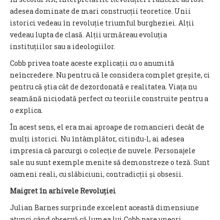
adesea dominate de mari construcții teoretice. Unii
istorici vedeau în revoluție triumful burgheziei. Alții
vedeau lupta de clasă. Alții urmăreau evoluția
instituțiilor sau a ideologiilor.
Cobb privea toate aceste explicații cu o anumită
neîncredere. Nu pentru că le considera complet greșite, ci
pentru că știa cât de dezordonată e realitatea. Viața nu
seamănă niciodată perfect cu teoriile construite pentru a
o explica.
În acest sens, el era mai aproape de romancieri decât de
mulți istorici. Nu întâmplător, citindu-l, ai adesea
impresia că parcurgi o colecție de nuvele. Personajele
sale nu sunt exemple menite să demonstreze o teză. Sunt
oameni reali, cu slăbiciuni, contradicții și obsesii.
Maigret în arhivele Revoluției
Julian Barnes surprinde excelent această dimensiune
atunci când observă că lumea lui Cobb pare uneori