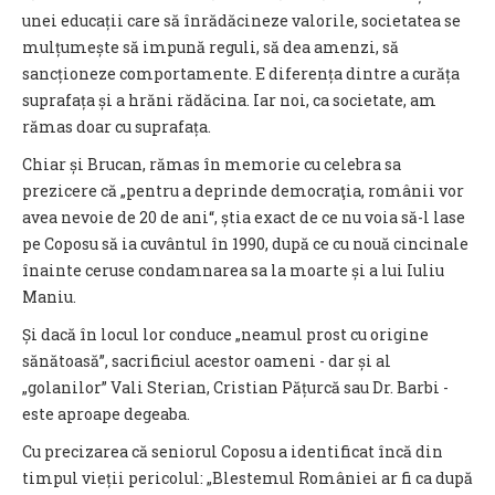
unei educații care să înrădăcineze valorile, societatea se
mulțumește să impună reguli, să dea amenzi, să
sancționeze comportamente. E diferența dintre a curăța
suprafața și a hrăni rădăcina. Iar noi, ca societate, am
rămas doar cu suprafața.
Chiar și Brucan, rămas în memorie cu celebra sa
prezicere că „pentru a deprinde democraţia, românii vor
avea nevoie de 20 de ani“, știa exact de ce nu voia să-l lase
pe Coposu să ia cuvântul în 1990, după ce cu nouă cincinale
înainte ceruse condamnarea sa la moarte și a lui Iuliu
Maniu.
Și dacă în locul lor conduce „neamul prost cu origine
sănătoasă”, sacrificiul acestor oameni - dar și al
„golanilor” Vali Sterian, Cristian Pățurcă sau Dr. Barbi -
este aproape degeaba.
Cu precizarea că seniorul Coposu a identificat încă din
timpul vieții pericolul: „Blestemul României ar fi ca după