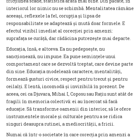
fricțiunea scade, statistica arată mai bine. Din păcate, în
interiorul lor nimic nu se schimbă. Mentalitatea rămâne
aceeași, reflexele la fel, corupția și lipsa de
responsabilitate se adaptează și mută doar formele. E
efectul vizibil imediat al corecției prin amenzi:
suprafața se curăță, dar rădăcina putrezește mai departe.
Educația, însă, e altceva. Ea nu pedepsește, nu
sancționează, nu impune. Ea pune semințele unui
comportament care se dezvoltă treptat, care devine parte
din sine. Educația modelează caractere, mentalități,
formează gusturi civice, respect pentru trecut și pentru
ceilalți. E lentă, incomodă și invizibilă în prezent. De
aceea, cei ca Djuvara, Mihai I, Coposu sau Rațiu sunt atât de
fragili în memoria colectivă: ei au încercat să facă
educație. Să transforme oamenii din interior, să le ofere
instrumentele morale și culturale pentru a se ridica
singuri deasupra rutinei, a mediocrității, a fricii.
Numai că într-o societate în care corecția prin amenzi a