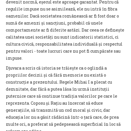
devenit normă, eșecul este aproape garantat. Pentru că
regulile impuse nu se asimilează, ele nu intră în fibra
oamenilor. Dacă societatea românească ar fi fost doar o
sumă de amenzi și sancțiuni, probabil că unele
comportamente ar fi diferite astăzi. Dar ceea ce definește
calitatea unei societăți nu sunt indicatorii statistici, ci
cultura civică, responsabilitatea individuală și respectul
pentru valori - toate lucruri care nu pot fi cumpărate sau
impuse.
Djuvara a scris că istoria se trăiește ca o oglindă a
propriilor decizii și că fără memorie nu există o
construcție a prezentului. Regele Mihai I a plecat cu
demnitate, dar fără a putea lăsa în urmă instituții
puternice care să continue tradiția valorilor pe care le
reprezenta. Coposu și Rațiu au încercat să educe
generațiile, să transmită un cod moral și civic, dar
educația lor nu a găsit rădăcină într-o țară care, de prea
multe ori, a preferat să pedepsească superficial în loc să