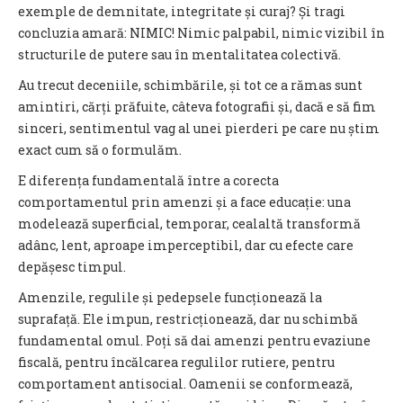
exemple de demnitate, integritate și curaj? Și tragi
concluzia amară: NIMIC! Nimic palpabil, nimic vizibil în
structurile de putere sau în mentalitatea colectivă.
Au trecut deceniile, schimbările, și tot ce a rămas sunt
amintiri, cărți prăfuite, câteva fotografii și, dacă e să fim
sinceri, sentimentul vag al unei pierderi pe care nu știm
exact cum să o formulăm.
E diferența fundamentală între a corecta
comportamentul prin amenzi și a face educație: una
modelează superficial, temporar, cealaltă transformă
adânc, lent, aproape imperceptibil, dar cu efecte care
depășesc timpul.
Amenzile, regulile și pedepsele funcționează la
suprafață. Ele impun, restricționează, dar nu schimbă
fundamental omul. Poți să dai amenzi pentru evaziune
fiscală, pentru încălcarea regulilor rutiere, pentru
comportament antisocial. Oamenii se conformează,