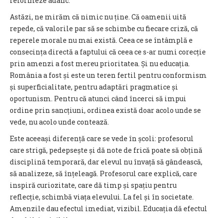
reformeze adânc.
Astăzi, ne mirăm că nimic nu ține. Că oamenii uită
repede, că valorile par să se schimbe cu fiecare criză, că
reperele morale nu mai există. Ceea ce se întâmplă e
consecința directă a faptului că ceea ce s-ar numi corecție
prin amenzi a fost mereu prioritatea. Și nu educația.
România a fost și este un teren fertil pentru conformism
și superficialitate, pentru adaptări pragmatice și
oportunism. Pentru că atunci când încerci să impui
ordine prin sancțiuni, ordinea există doar acolo unde se
vede, nu acolo unde contează.
Este aceeași diferență care se vede în școli: profesorul
care strigă, pedepsește și dă note de frică poate să obțină
disciplină temporară, dar elevul nu învață să gândească,
să analizeze, să înțeleagă. Profesorul care explică, care
inspiră curiozitate, care dă timp și spațiu pentru
reflecție, schimbă viața elevului. La fel și în societate.
Amenzile dau efectul imediat, vizibil. Educația dă efectul