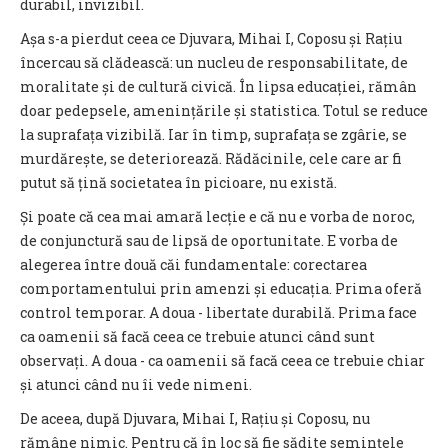
durabil, invizibil.
Așa s-a pierdut ceea ce Djuvara, Mihai I, Coposu și Rațiu
încercau să clădească: un nucleu de responsabilitate, de
moralitate și de cultură civică. În lipsa educației, rămân
doar pedepsele, amenințările și statistica. Totul se reduce
la suprafața vizibilă. Iar în timp, suprafața se zgârie, se
murdărește, se deteriorează. Rădăcinile, cele care ar fi
putut să țină societatea în picioare, nu există.
Și poate că cea mai amară lecție e că nu e vorba de noroc,
de conjunctură sau de lipsă de oportunitate. E vorba de
alegerea între două căi fundamentale: corectarea
comportamentului prin amenzi și educația. Prima oferă
control temporar. A doua - libertate durabilă. Prima face
ca oamenii să facă ceea ce trebuie atunci când sunt
observați. A doua - ca oamenii să facă ceea ce trebuie chiar
și atunci când nu îi vede nimeni.
De aceea, după Djuvara, Mihai I, Rațiu și Coposu, nu
rămâne nimic. Pentru că în loc să fie sădite semințele