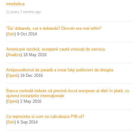
11 years 7 months ago
"Da’ dobanda, cat e dobanda? Dincolo era mai ieftin!"
(
Stiri
)
9 Oct 2014
Americanii rezolvă, europenii caută vinovați de serviciu
(
Analize
)
18 May 2016
Antipesedismul de paradă a creat falşi politicieni de dreapta
(
Opinii
)
19 Dec 2016
Banca centrală trebuie să prevină riscul european al dării în plată, cu
ajutorul instanţelor internaţionale
(
Opinii
)
2 May 2016
Ce reprezinta si cum se calculeaza PIB-ul?
(
Stiri
)
6 Sep 2014