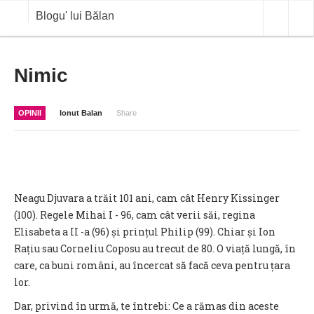
Blogu' lui Bălan
OPINII
Nimic
ANALIZE
OPINII
Ionut Balan
Share
BLOG IN DIALOG
STIRI
CURS VALUTAR IN TIMP REAL
Neagu Djuvara a trăit 101 ani, cam cât Henry Kissinger
COMMODITIES
(100). Regele Mihai I - 96, cam cât verii săi, regina
Elisabeta a II -a (96) și prințul Philip (99). Chiar și Ion
COTATII BVB
Rațiu sau Corneliu Coposu au trecut de 80. O viață lungă, în
care, ca buni români, au încercat să facă ceva pentru țara
lor.
Dar, privind în urmă, te întrebi: Ce a rămas din aceste