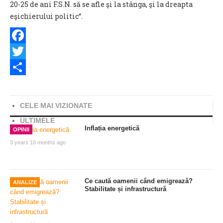
20-25 de ani F.S.N. să se afle şi la stânga, şi la dreapta
eşichierului politic“.
Facebook
Twitter
Share
CELE MAI VIZIONATE
ULTIMELE
Inflația energetică
OPINII
3 years 10 months ago
Ce caută oamenii când emigrează?
ANALIZE
Stabilitate și infrastructură