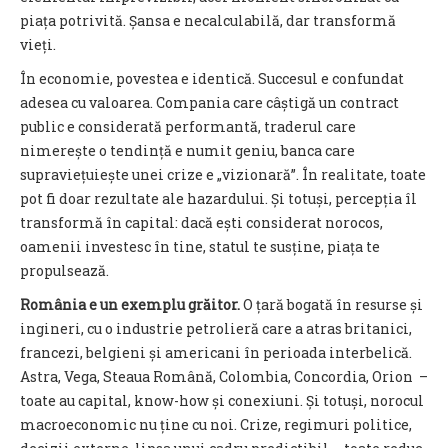
piața potrivită. Șansa e necalculabilă, dar transformă
vieți.
În economie, povestea e identică. Succesul e confundat
adesea cu valoarea. Compania care câștigă un contract
public e considerată performantă, traderul care
nimerește o tendință e numit geniu, banca care
supraviețuiește unei crize e „vizionară”. În realitate, toate
pot fi doar rezultate ale hazardului. Și totuși, percepția îl
transformă în capital: dacă ești considerat norocos,
oamenii investesc în tine, statul te susține, piața te
propulsează.
România e un exemplu grăitor.
O țară bogată în resurse și
ingineri, cu o industrie petrolieră care a atras britanici,
francezi, belgieni și americani în perioada interbelică.
Astra, Vega, Steaua Română, Colombia, Concordia, Orion –
toate au capital, know-how și conexiuni. Și totuși, norocul
macroeconomic nu ține cu noi. Crize, regimuri politice,