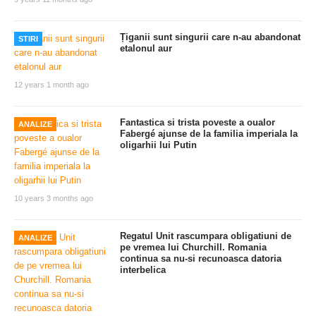
Țiganii sunt singurii care n-au abandonat
STIRI
etalonul aur
12 years 1 month ago
Fantastica si trista poveste a oualor
ANALIZE
Fabergé ajunse de la familia imperiala la
oligarhii lui Putin
10 years 3 months ago
Regatul Unit rascumpara obligatiuni de
ANALIZE
pe vremea lui Churchill. Romania
continua sa nu-si recunoasca datoria
interbelica