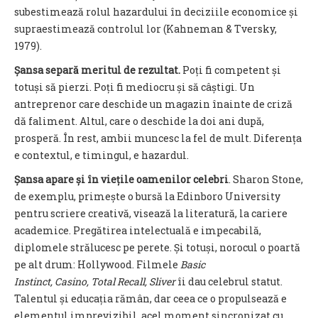
subestimează rolul hazardului în deciziile economice și
supraestimează controlul lor (Kahneman & Tversky,
1979).
Șansa separă meritul de rezultat.
Poți fi competent și
totuși să pierzi. Poți fi mediocru și să câștigi. Un
antreprenor care deschide un magazin înainte de criză
dă faliment. Altul, care o deschide la doi ani după,
prosperă. În rest, ambii muncesc la fel de mult. Diferența
e contextul, e timingul, e hazardul.
Șansa apare și în viețile oamenilor celebri
. Sharon Stone,
de exemplu, primește o bursă la Edinboro University
pentru scriere creativă, visează la literatură, la cariere
academice. Pregătirea intelectuală e impecabilă,
diplomele strălucesc pe perete. Și totuși, norocul o poartă
pe alt drum: Hollywood. Filmele
Basic
Instinct, Casino, Total Recall, Sliver
îi dau celebrul statut.
Talentul și educația rămân, dar ceea ce o propulsează e
elementul imprevizibil, acel moment sincronizat cu