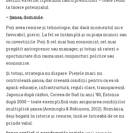
decizii externe, lipsa unui cadru predictibil – toate reduc
la tăcere potențialul.
– Șansa, domnule.
Poți avea resurse și tehnologie, dar dacă momentul nu e
favorabil, pierzi. La fel se întâmplă și cu piața muncii sau
cu investițiile. Poți fi cel mai bun economist, cel mai
pregătit antreprenor sau manager, și totuși să ratezi o
oportunitate din cauza unei conjuncturi politice sau
economice.
Și totuși, strategia nu dispare. Piețele mari nu
controlează șansa, dar creează condiții pentru ca ea să
apară: educație, infrastructură, reguli clare, transparență.
Japonia după război, Coreea de Sud în anii ’80, Estonia
după 2000 – toate exemplifică cum asigurarea condițiilor
multiplică șansa (Acemoglu & Robinson, 2012). România,
deși bogată în istorie și resurse, încă se întreabă de ce nu
prinde valul.