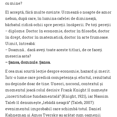
cu mine?
El acceptă, fără multe cuvinte. Urmează o noapte de amor
nebun, după care, în lumina cafelei de dimineață,
bărbatul ridică ochii spre pereții încăperii. Pe toți pereții
– diplome. Doctor în economie, doctor în filosofie, doctor
în drept, doctor în matematică, doctor în arte frumoase.
Uimit, întreabă:
– Doamnă… dacă aveți toate aceste titluri, de ce faceți
meseria asta?
– Șansa, domnule. Șansa.
E cea mai scurtă lecție despre economie, hazard și merit.
Într-o lume care predică competența și efortul, rezultatul
nu depinde doar de tine. Uneori, norocul, contextul și
momentul joacă rolul decisiv. Frank Knight îl numește
„incertitudine fundamentală” (Knight, 1921), iar Nassim
Taleb îl denumește „lebădă neagră” (Taleb, 2007):
evenimentul improbabil care schimbă totul. Daniel
Kahneman și Amos Tversky au arătat cum oamenii