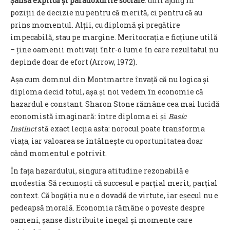
Șansa explică și paradoxurile sociale
: unii ajung în
poziții de decizie nu pentru că merită, ci pentru că au
prins momentul. Alții, cu diplomă și pregătire
impecabilă, stau pe margine. Meritocrația e ficțiune utilă
– ține oamenii motivați într-o lume în care rezultatul nu
depinde doar de efort (Arrow, 1972).
Așa cum domnul din Montmartre învață că nu logica și
diploma decid totul, așa și noi vedem în economie că
hazardul e constant. Sharon Stone rămâne cea mai lucidă
economistă imaginară: între diploma ei și
Basic
Instinct
stă exact lecția asta: norocul poate transforma
viața, iar valoarea se întâlnește cu oportunitatea doar
când momentul e potrivit.
În fața hazardului, singura atitudine rezonabilă e
modestia. Să recunoști că succesul e parțial merit, parțial
context. Că bogăția nu e o dovadă de virtute, iar eșecul nu e
pedeapsă morală. Economia rămâne o poveste despre
oameni, șanse distribuite inegal și momente care