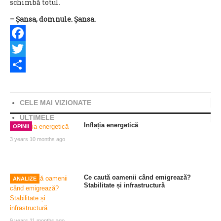
schimbă totul.
– Șansa, domnule. Șansa.
Facebook
Twitter
Share
CELE MAI VIZIONATE
ULTIMELE
Inflația energetică
OPINII
3 years 10 months ago
Ce caută oamenii când emigrează?
ANALIZE
Stabilitate și infrastructură
9 years 11 months ago