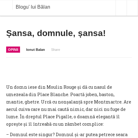
Blogu' lui Bălan
OPINII
Șansa, domnule, șansa!
ANALIZE
OPINII
Ionut Balan
Share
BLOG IN DIALOG
STIRI
CURS VALUTAR IN TIMP REAL
Un domn iese din Moulin Rouge și dă cu nasul de
COMMODITIES
umezeala din Place Blanche. Poartă joben, baston,
mantie, ghetre. Urcă cu nonșalanță spre Montmartre. Are
COTATII BVB
aerul cuiva care nu mai caută nimic, dar nici nu fuge de
lume. În dreptul Place Pigalle, o doamnă elegantă îl
oprește și îl întreabă cu un zâmbet complice:
– Domnul este singur? Domnul și-ar putea petrece seara