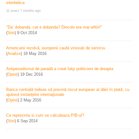
11 years 7 months ago
"Da’ dobanda, cat e dobanda? Dincolo era mai ieftin!"
(
Stiri
)
9 Oct 2014
Americanii rezolvă, europenii caută vinovați de serviciu
(
Analize
)
18 May 2016
Antipesedismul de paradă a creat falşi politicieni de dreapta
(
Opinii
)
19 Dec 2016
Banca centrală trebuie să prevină riscul european al dării în plată, cu
ajutorul instanţelor internaţionale
(
Opinii
)
2 May 2016
Ce reprezinta si cum se calculeaza PIB-ul?
(
Stiri
)
6 Sep 2014