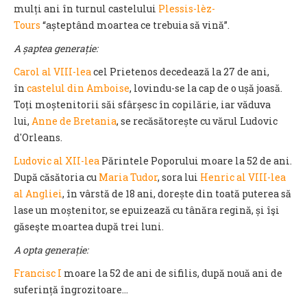
mulți ani în turnul castelului
Plessis-lèz-
Tours
“așteptând moartea ce trebuia să vină”.
A șaptea generație:
Carol al VIII-lea
cel Prietenos decedează la 27 de ani,
în
castelul din Amboise
, lovindu-se la cap de o ușă joasă.
Toți moștenitorii săi sfârșesc în copilărie, iar văduva
lui,
Anne de Bretania
, se recăsătorește cu vărul Ludovic
d'Orleans.
Ludovic al XII-lea
Părintele Poporului moare la 52 de ani.
După căsătoria cu
Maria Tudor
, sora lui
Henric al VIII-lea
al Angliei
, în vârstă de 18 ani, dorește din toată puterea să
lase un moștenitor, se epuizează cu tânăra regină, și îşi
găseşte moartea după trei luni.
A opta generație:
Francisc I
moare la 52 de ani de sifilis, după nouă ani de
suferință îngrozitoare…