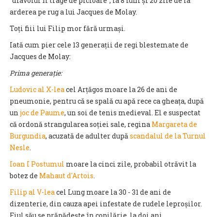
“diavolul îl trage de picioare”, la 8 luni și 20 zile de la
arderea pe rug a lui Jacques de Molay.
Toți fiii lui Filip mor fără urmași.
Iată cum pier cele 13 generații de regi blestemate de
Jacques de Molay:
Prima generație:
Ludovic al X-lea
cel Arțăgos moare la 26 de ani de
pneumonie, pentru că se spală cu apă rece ca gheața, după
un
joc de Paume
, un soi de tenis medieval. El e suspectat
că ordonă strangularea soției sale, regina
Margareta de
Burgundia
, acuzată de adulter după
scandalul de la Turnul
Nesle
.
Ioan I Postumul
moare la cinci zile, probabil otrăvit la
botez de
Mahaut d'Artois
.
Filip al V-lea
cel Lung moare la 30 - 31 de ani de
dizenterie, din cauza apei infestate de rudele leproșilor.
Fiul său se prăpădește în copilărie, la doi ani.