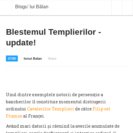
Blogu' lui Bălan
OPINII
Blestemul Templierilor -
update!
ANALIZE
BLOG IN DIALOG
STIRI
Ionut Balan
Share
STIRI
CURS VALUTAR IN TIMP REAL
COMMODITIES
Unul dintre exemplele notorii de persecuție a
COTATII BVB
bancherilor îl constituie momentul distrugerii
ordinului
Cavalerilor Templieri
de către
Filip cel
Frumos
al Franței.
Având mari datorii și râvnind la averile acumulate de