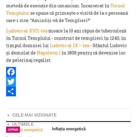
metodă de execuție din umanism. Încarcerat în
Turnul
Templului
se spune că primește o vizită de la o persoană
care-i zice: “Amintiți-vă de Templieri!“
Ludovic al XVII-lea
moare la 10 ani răpus de tuberculoză
în Turnul Templului - construit de templieri în 1240, în
timpul domniei lui
Ludovic al IX – lea
- Sf
ântul Ludovic
și demolat de
Napoleon I
în 1808 pentru că devenise loc
de pelerinaj regalist
.
Facebook
Twitter
Share
CELE MAI VIZIONATE
ULTIMELE
Inflația energetică
OPINII