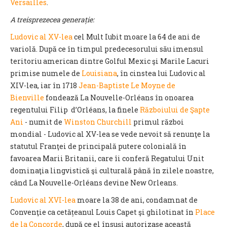
Versailles
.
A treisprezecea generație:
Ludovic al XV-lea
cel Mult Iubit moare la 64 de ani de
variolă. După ce în timpul predecesorului său imensul
teritoriu american dintre Golful Mexic şi Marile Lacuri
primise numele de
Louisiana
, în cinstea lui Ludovic al
XIV-lea, iar în 1718
Jean-Baptiste Le Moyne de
Bienville
fondează La Nouvelle-Orléans în onoarea
regentului Filip d’Orléans, la finele
Războiului de Şapte
Ani
- numit de
Winston Churchill
primul război
mondial - Ludovic al XV-lea se vede nevoit să renunţe la
statutul Franţei de principală putere colonială în
favoarea Marii Britanii, care îi conferă Regatului Unit
dominaţia lingvistică şi culturală până în zilele noastre,
când La Nouvelle-Orléans devine New Orleans.
Ludovic al XVI-lea
moare la 38 de ani, condamnat de
Convenţie ca cetățeanul Louis Capet şi ghilotinat în
Place
de la Concorde
, după ce el însuși autorizase această