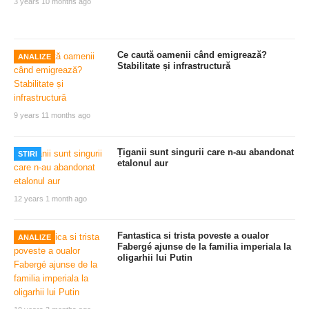
3 years 10 months ago
Ce caută oamenii când emigrează?
ANALIZE
Stabilitate și infrastructură
9 years 11 months ago
Țiganii sunt singurii care n-au abandonat
STIRI
etalonul aur
12 years 1 month ago
Fantastica si trista poveste a oualor
ANALIZE
Fabergé ajunse de la familia imperiala la
oligarhii lui Putin