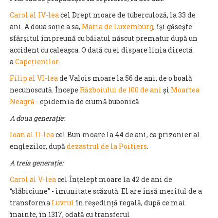
Carol al IV-lea
cel Drept moare de tuberculoză, la 33 de
ani. A doua soție a sa,
Maria de Luxemburg
, îşi găseşte
sfârşitul împreună cu băiatul născut prematur după un
accident cu caleașca. O dată cu ei dispare linia directă
a
Capețienilor
.
Filip al VI-lea
de Valois moare la 56 de ani, de o boală
necunoscută. Începe
Războiului de 100 de ani
și
Moartea
Neagră
- epidemia de ciumă bubonică.
A doua generație:
Ioan al II-lea
cel Bun moare la 44 de ani, ca prizonier al
englezilor, după
dezastrul de la Poitiers
.
A treia generație:
Carol al V-lea
cel Înțelept moare la 42 de ani de
“slăbiciune” - imunitate scăzută. El are însă meritul de a
transforma
Luvrul
în reședință regală, după ce mai
înainte, în 1317, odată cu transferul