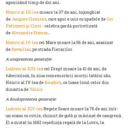
agonizând timp de doi ani.
Henric al III-lea
moare la 37 de ani, înjunghiat
de
Jacques Clément
, care apoi e ucis cu spadele de
Cei
Patruzeci şi Cinci
- celebra gardă portretizată
de
Alexandre Dumas
…
Henric al IV-lea
cel Mare moare la 56 de ani, asasinat
de
Ravaillac
, pe strada Fierarilor.
A unsprezecea generație:
Ludovic al XIII-lea
cel Drept moare la 41 de ani, de
tuberculoză, în ziua comemorării morții tatălui său,
Henric al IV-lea de
Bourbon
, ce luase locul celor din
dinastia de
Valois
.
A douăsprezecea generație:
Ludovic al XIV-lea
Regele Soare moare la 76 de ani într-
un scaun cu rotile, chinuit de gută şi măcinat de cangrenă.
El a mutat în 1682 reședința regală de la Luvru, la