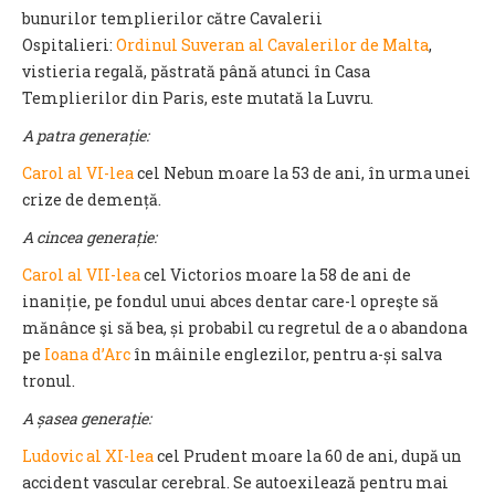
bunurilor templierilor către Cavalerii
Ospitalieri:
Ordinul Suveran al Cavalerilor de Malta
,
vistieria regală, păstrată până atunci în Casa
Templierilor din Paris, este mutată la Luvru.
A patra generație:
Carol al VI-lea
cel Nebun moare la 53 de ani, în urma unei
crize de demență.
A cincea generație:
Carol al VII-lea
cel Victorios moare la 58 de ani de
inaniție, pe fondul unui abces dentar care-l opreşte să
mănânce şi să bea, și probabil cu regretul de a o abandona
pe
Ioana d’Arc
în mâinile englezilor, pentru a-și salva
tronul.
A șasea generație:
Ludovic al XI-lea
cel Prudent moare la 60 de ani, după un
accident vascular cerebral. Se autoexilează pentru mai