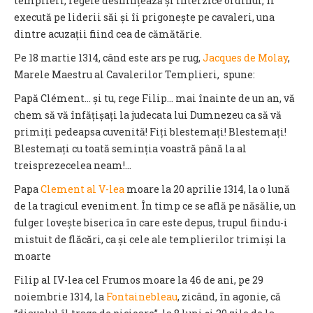
templieri, regele desființeaz
ă
și interzice ordinul, îi
execută pe liderii săi și îi prigonește pe cavaleri, una
dintre acuzații fiind cea de cămătărie.
Pe 18 martie 1314, când este ars pe rug,
Jacques de Molay
,
Marele Maestru al Cavalerilor Templieri, spune:
Papă Clément… și tu, rege Filip… mai înainte de un an, vă
chem să vă înfățișați la judecata lui Dumnezeu ca să vă
primiți pedeapsa cuvenită! Fiți blestemați! Blestemați!
Blestemați cu toată seminția voastră până la al
treisprezecelea neam!…
Papa
Clement al V-lea
moare la 20 aprilie 1314, la o lună
de la tragicul eveniment. În timp ce se află pe năsălie, un
fulger lovește biserica în care este depus, trupul fiindu-i
mistuit de flăcări, ca și cele ale templierilor trimiși la
moarte
Filip al IV-lea cel Frumos moare la 46 de ani, pe 29
noiembrie 1314, la
Fontainebleau
, zicând, în agonie, că