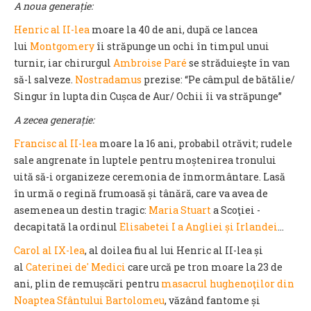
A noua generație:
Henric al II-lea
moare la 40 de ani, după ce lancea
lui
Montgomery
îi străpunge un ochi în timpul unui
turnir, iar chirurgul
Ambroise Paré
se străduieşte în van
să-l salveze.
Nostradamus
prezise: “Pe câmpul de bătălie/
Singur în lupta din Cușca de Aur/ Ochii îi va străpunge”
A zecea generație:
Francisc al II-lea
moare la 16 ani, probabil otrăvit; rudele
sale angrenate în luptele pentru moștenirea tronului
uită să-i organizeze ceremonia de înmormântare. Lasă
în urmă o regină frumoasă și tânără, care va avea de
asemenea un destin tragic:
Maria Stuart
a Scoţiei -
decapitată la ordinul
Elisabetei I a Angliei și Irlandei
…
Carol al IX-lea
, al doilea fiu al lui Henric al II-lea și
al
Caterinei de' Medici
care urcă pe tron moare la 23 de
ani, plin de remușcări pentru
masacrul hughenoţilor din
Noaptea Sfântului Bartolomeu
, văzând fantome și