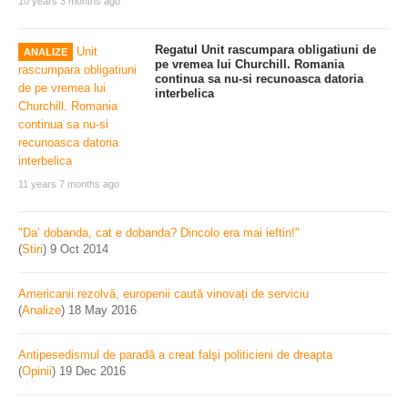
10 years 3 months ago
Regatul Unit rascumpara obligatiuni de
ANALIZE
pe vremea lui Churchill. Romania
continua sa nu-si recunoasca datoria
interbelica
11 years 7 months ago
"Da’ dobanda, cat e dobanda? Dincolo era mai ieftin!"
(
Stiri
)
9 Oct 2014
Americanii rezolvă, europenii caută vinovați de serviciu
(
Analize
)
18 May 2016
Antipesedismul de paradă a creat falşi politicieni de dreapta
(
Opinii
)
19 Dec 2016