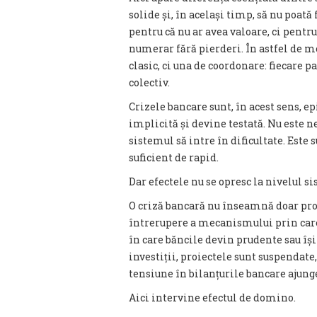
solide și, în același timp, să nu poat
pentru că nu ar avea valoare, ci pentr
numerar fără pierderi. În astfel de
clasic, ci una de coordonare: fiecare p
colectiv.
Crizele bancare sunt, în acest sens, e
implicită și devine testată. Nu este ne
sistemul să intre în dificultate. Este
suficient de rapid.
Dar efectele nu se opresc la nivelul s
O criză bancară nu înseamnă doar prob
întrerupere a mecanismului prin car
în care băncile devin prudente sau î
investiții, proiectele sunt suspendate,
tensiune în bilanțurile bancare ajung
Aici intervine efectul de domino.