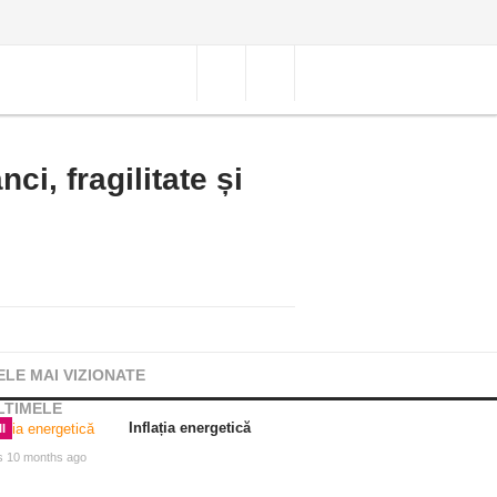
i, fragilitate și
ELE MAI VIZIONATE
LTIMELE
Inflația energetică
I
s 10 months ago