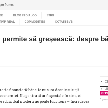
ește frumos
ZE
BLOG IN DIALOG
STIRI
TIMP REAL
COMMODITIES
COTATII BVB
 permite să greșească: despre bănc
C
U
toria financiară: băncile nu sunt doar instituții
OPINI
 economiei. Nu pentru că ar fi speciale în sine, ci
3 year
are schimbul modern nu poate funcționa — încrederea