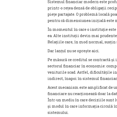
Sistemul financiar modern este profun
printr-o rețea densă de obligații re
piețe partajate. O problemă locală poa
pentru că dimensiunea inițială este m
În momentul în care o instituție este 
ea. Alte instituții devin mai prudente,
Relațiile care, în mod normal, susțin
Dar lanțul nu se oprește aici.
Pe măsură ce creditul se contractă și 
sectorul financiar în economie: compan
veniturile scad. Astfel, dificultățile 
indirect, înapoi în sistemul financiar
Acest mecanism este amplificat de un
financiare nu reacționează doar la date
Într-un mediu în care deciziile sunt 
și modul în care informația circulă în
sistemului.