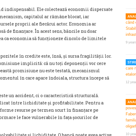
id indispensabil. Ele colectează economii dispersate
 mecanism, capitalul ar rămâne blocat, iar
ANAL
sursele proprii ale fiecărui actor. Economia ar
psă de finanțare. În acest sens, băncile nu doar
tea ca economia să funcționeze dincolo de limitele
9 year
zitele în credite este, însă, și sursa fragilității lor.
misiune implicită: că nu toți deponenții vor cere
STIRI
această promisiune nu este testată, mecanismul
omentul în care apare îndoiala, structura începe să
12 yea
este un accident, ci o caracteristică structurală.
cat între lichiditate și profitabilitate. Pentru a
ANAL
sforme resurse pe termen scurt în finanțare pe
ormare le face vulnerabile în fața șocurilor de
olvabilitate și lichiditate. O bancă poate avea active
10 yea