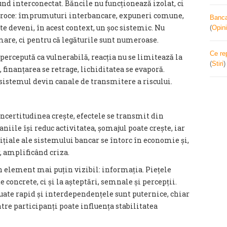
d interconectat. Băncile nu funcționează izolat, ci
ciproce: împrumuturi interbancare, expuneri comune,
Banca 
te deveni, în acest context, un șoc sistemic. Nu
(
Opini
are, ci pentru că legăturile sunt numeroase.
Ce re
percepută ca vulnerabilă, reacția nu se limitează la
(
Stiri
 finanțarea se retrage, lichiditatea se evaporă.
 sistemul devin canale de transmitere a riscului.
incertitudinea crește, efectele se transmit din
iile își reduc activitatea, șomajul poate crește, iar
inițiale ale sistemului bancar se întorc în economie și,
, amplificând criza.
 element mai puțin vizibil: informația. Piețele
 concrete, ci și la așteptări, semnale și percepții.
luate rapid și interdependențele sunt puternice, chiar
tre participanți poate influența stabilitatea