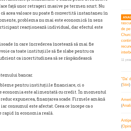
ă face față unor retrageri masive pe termen scurt. Nu
u că acea valoare nu poate fi convertită instantaneu în
ANAL
 momente, problema nu mai este economică în sens
articipant reacționează individual, dar efectul este
pisoade în care încrederea încetează să mai fie
voie ca toate instituțiile să fie slabe pentru ca
 suficient ca incertitudinea să se răspândească
11 yea
istemului bancar.
"Da’ 
leme pentru instituțiile financiare, ci o
(
Stiri
e economia este alimentată cu credit. În momentul
și reduc expunerea, finanțarea scade. Firmele amână
Ameri
 iar consumul este afectat. Ceea ce începe ca o
(
Anal
e rapid în economia reală.
Antipe
(
Opini