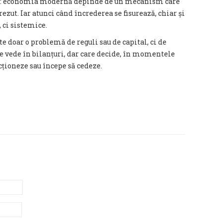
ă: economia modernă depinde de un mecanism care
ezut. Iar atunci când încrederea se fisurează, chiar și
 ci sistemice.
te doar o problemă de reguli sau de capital, ci de
 se vede în bilanțuri, dar care decide, în momentele
cționeze sau începe să cedeze.