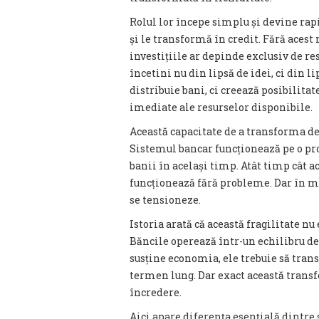
Rolul lor începe simplu și devine rap
și le transformă în credit. Fără acest
investițiile ar depinde exclusiv de re
încetini nu din lipsă de idei, ci din li
distribuie bani, ci creează posibilita
imediate ale resurselor disponibile.
Această capacitate de a transforma depo
Sistemul bancar funcționează pe o pro
banii în același timp. Atât timp cât 
funcționează fără probleme. Dar în m
se tensioneze.
Istoria arată că această fragilitate nu 
Băncile operează într-un echilibru deli
susține economia, ele trebuie să tran
termen lung. Dar exact această transf
încredere.
Aici apare diferența esențială dintre s