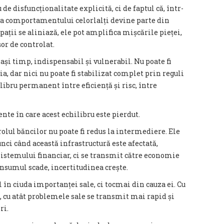
de disfuncționalitate explicită, ci de faptul că, într-
rea comportamentului celorlalți devine parte din
pații se aliniază, ele pot amplifica mișcările pieței,
or de controlat.
lași timp, indispensabil și vulnerabil. Nu poate fi
a, dar nici nu poate fi stabilizat complet prin reguli
libru permanent între eficiență și risc, între
nte în care acest echilibru este pierdut.
olul băncilor nu poate fi redus la intermediere. Ele
nci când această infrastructură este afectată,
istemului financiar, ci se transmit către economie
onsumul scade, incertitudinea crește.
l în ciuda importanței sale, ci tocmai din cauza ei. Cu
 cu atât problemele sale se transmit mai rapid și
ri.