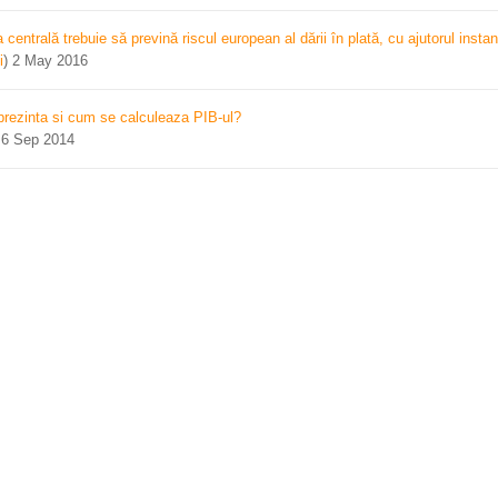
centrală trebuie să prevină riscul european al dării în plată, cu ajutorul instan
i
)
2 May 2016
prezinta si cum se calculeaza PIB-ul?
)
6 Sep 2014