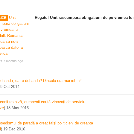
Regatul Unit rascumpara obligatiuni de pe vremea lui
IZE
rs 7 months ago
dobanda, cat e dobanda? Dincolo era mai ieftin!"
)
9 Oct 2014
canii rezolvă, europenii caută vinovați de serviciu
ize
)
18 May 2016
sedismul de paradă a creat falşi politicieni de dreapta
i
)
19 Dec 2016