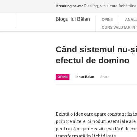
Riesling, vinul care îmbătrân
Breaking news:
Blogu' lui Bălan
OPINII
ANALI
CURS VALUTAR IN 
Când sistemul nu-și
efectul de domino
OPINII
Ionut Balan
Share
Există o idee care apare constant în is
printre altele, ci noduri esențiale ale
pentru că organizează ceva fără de c
transformată în lichiditate.