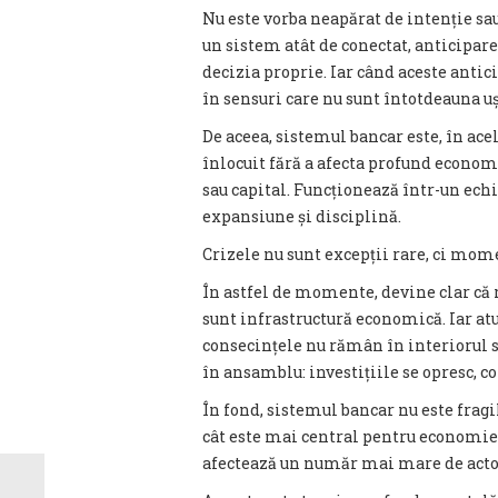
Nu este vorba neapărat de intenție sau 
un sistem atât de conectat, anticipa
decizia proprie. Iar când aceste antici
în sensuri care nu sunt întotdeauna uș
De aceea, sistemul bancar este, în ace
înlocuit fără a afecta profund economi
sau capital. Funcționează într-un echi
expansiune și disciplină.
Crizele nu sunt excepții rare, ci mome
În astfel de momente, devine clar că r
sunt infrastructură economică. Iar atu
consecințele nu rămân în interiorul s
în ansamblu: investițiile se opresc, c
În fond, sistemul bancar nu este fragi
cât este mai central pentru economie,
afectează un număr mai mare de acto