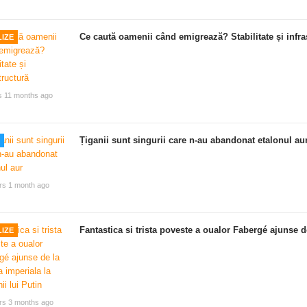
Ce caută oamenii când emigrează? Stabilitate și infra
IZE
s 11 months ago
Țiganii sunt singurii care n-au abandonat etalonul au
rs 1 month ago
Fantastica si trista poveste a oualor Fabergé ajunse de
IZE
rs 3 months ago