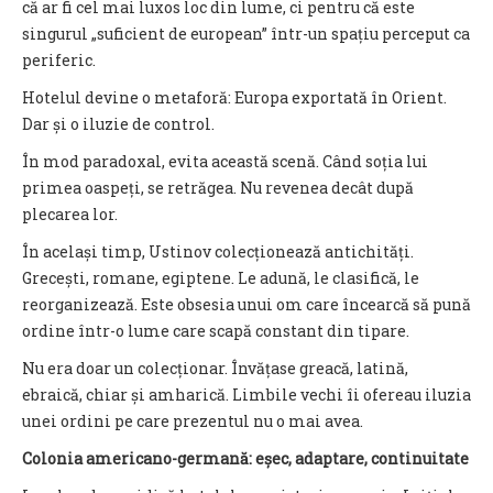
că ar fi cel mai luxos loc din lume, ci pentru că este
singurul „suficient de european” într-un spațiu perceput ca
periferic.
Hotelul devine o metaforă: Europa exportată în Orient.
Dar și o iluzie de control.
În mod paradoxal, evita această scenă. Când soția lui
primea oaspeți, se retrăgea. Nu revenea decât după
plecarea lor.
În același timp, Ustinov colecționează antichități.
Grecești, romane, egiptene. Le adună, le clasifică, le
reorganizează. Este obsesia unui om care încearcă să pună
ordine într-o lume care scapă constant din tipare.
Nu era doar un colecționar. Învățase greacă, latină,
ebraică, chiar și amharică. Limbile vechi îi ofereau iluzia
unei ordini pe care prezentul nu o mai avea.
Colonia americano-germană: eșec, adaptare, continuitate