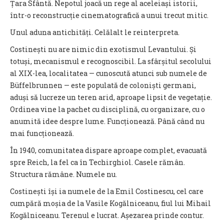
Țara Sfântă. Nepotul joacă un rege al aceleiași istorii,
într-o reconstrucție cinematografică a unui trecut mitic.
Unul aduna antichități. Celălalt le reinterpreta.
Costinești nu are nimic din exotismul Levantului. Și
totuși, mecanismul e recognoscibil. La sfârșitul secolului
al XIX-lea, localitatea — cunoscută atunci sub numele de
Büffelbrunnen — este populată de coloniști germani,
aduși să lucreze un teren arid, aproape lipsit de vegetație.
Ordinea vine la pachet cu disciplină, cu organizare, cu o
anumită idee despre lume. Funcționează. Până când nu
mai funcționează.
În 1940, comunitatea dispare aproape complet, evacuată
spre Reich, la fel ca în Techirghiol. Casele rămân.
Structura rămâne. Numele nu.
Costinești își ia numele de la Emil Costinescu, cel care
cumpără moșia de la Vasile Kogălniceanu, fiul lui Mihail
Kogălniceanu. Terenul e lucrat. Așezarea prinde contur.