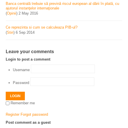
Banca centrală trebuie să prevină riscul european al dării în plată, cu
ajutorul instanţelor internaţionale
(
Opinii
)
2 May 2016
Ce reprezinta si cum se calculeaza PIB-ul?
(
Stiri
)
6 Sep 2014
Leave your comments
Login to post a comment
Username
Password
LOGIN
Remember me
Register
Forgot password
Post comment as a guest