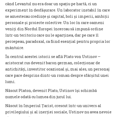
când Levantul nu era doar un spațiu pe hartă, ci un
experiment în desfășurare. Un laborator instabil în care
se amestecau credințe și capital, boli și imperii, ambiții
personale și proiecte colective. Un loc în care oameni
veniți din Nordul Europei încercau să impună ordine
într-un teritoriu care nu le aparținea, dar pe care îl
percepeau, paradoxal, ca fiind esențial pentru propria lor
mântuire.
În centrul acestei istorii se află Plato von Ustinov —
aristocrat rus devenit baron german, colecționar de
antichități, investitor ocazional și, mai ales, un personaj
care pare desprins dintr-un roman despre sfârșitul unei
lumi.
Născut Platon, devenit Plato, Ustinov își schimbă
numele odată cu lumea din jurul lui.
Născut în Imperiul Țarist, crescut într-un univers al
privilegiului și al inerției sociale, Ustinov nu avea nevoie