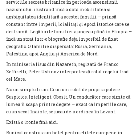
serviciile secrete britanice în perioada ascensiunii
nazismului, ilustrând încă o dată mobilitatea și
ambiguitatea identitară a acestei familii — prinsă
constant între imperii, loialități și epoci istorice care se
destramă. Legăturile familiei ajungeau până în Etiopia —
încă un strat într-o biografie deja imposibil de fixat
geografic. O familie dispersată: Rusia, Germania,
Palestina, apoi Anglia și America de Nord.
În miniseria Iisus din Nazareth, regizată de Franco
Zeffirelli, Peter Ustinov interpretează rolul regelui Irod
cel Mare.
Nu un simplu tiran. Ci un om robit de propria putere.
Suspicios. Inteligent. Obosit. Un conducător care simte că
lumea îi scapă printre degete — exact ca imperiile care,
cu un secol înainte, se jucau de-a ordinea în Levant.
Există o ironie fină aici.
Bunicul construia un hotel pentru elitele europene în