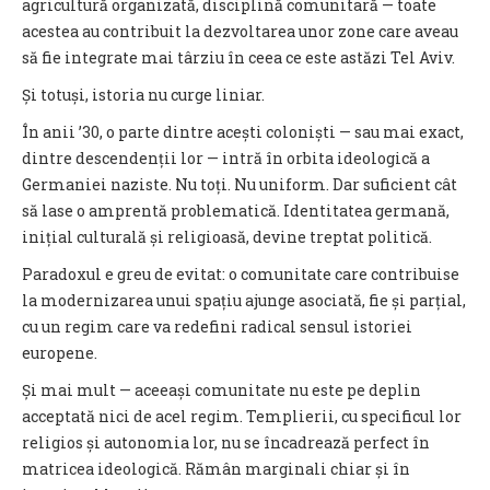
agricultură organizată, disciplină comunitară — toate
acestea au contribuit la dezvoltarea unor zone care aveau
să fie integrate mai târziu în ceea ce este astăzi Tel Aviv.
Și totuși, istoria nu curge liniar.
În anii ’30, o parte dintre acești coloniști — sau mai exact,
dintre descendenții lor — intră în orbita ideologică a
Germaniei naziste. Nu toți. Nu uniform. Dar suficient cât
să lase o amprentă problematică. Identitatea germană,
inițial culturală și religioasă, devine treptat politică.
Paradoxul e greu de evitat: o comunitate care contribuise
la modernizarea unui spațiu ajunge asociată, fie și parțial,
cu un regim care va redefini radical sensul istoriei
europene.
Și mai mult — aceeași comunitate nu este pe deplin
acceptată nici de acel regim. Templierii, cu specificul lor
religios și autonomia lor, nu se încadrează perfect în
matricea ideologică. Rămân marginali chiar și în