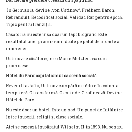
Dar fiecare pierdere creează un spațiu nou.
În Germania, devine „von Ustinow”. Freiherr. Baron.
Rebranduit. Recodificat social. Validat. Rar pentru epocă.
Tipic pentru tranziții.
Căsătoria nu este însă doar un fapt biografic. Este
rezultatul unei promisiuni făcute pe patul de moarte al
mamei ei.
Ustinov se căsătorește cu Marie Metzler, așa cum
promisese.
Hôtel du Parc: capitalismul ca scenă socială
Revenit la Jaffa, Ustinov cumpără o clădire în colonia
templieră. O transformă. O extinde. O rafinează. Devine
Hôtel du Parc.
Nu este doar un hotel. Este un nod. Un punct de întâlnire
între imperii, religii și clase sociale.
Aici se cazează împăratul Wilhelm II în 1898. Nu pentru