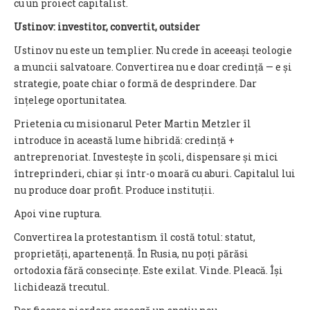
cu un proiect capitalist.
Ustinov: investitor, convertit, outsider
Ustinov nu este un templier. Nu crede în aceeași teologie
a muncii salvatoare. Convertirea nu e doar credință — e și
strategie, poate chiar o formă de desprindere. Dar
înțelege oportunitatea.
Prietenia cu misionarul Peter Martin Metzler îl
introduce în această lume hibridă: credință +
antreprenoriat. Investește în școli, dispensare și mici
întreprinderi, chiar și într-o moară cu aburi. Capitalul lui
nu produce doar profit. Produce instituții.
Apoi vine ruptura.
Convertirea la protestantism îl costă totul: statut,
proprietăți, apartenență. În Rusia, nu poți părăsi
ortodoxia fără consecințe. Este exilat. Vinde. Pleacă. Își
lichidează trecutul.