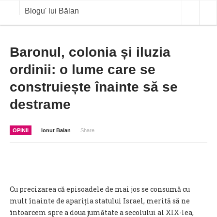
Blogu' lui Bălan
OPINII
Baronul, colonia și iluzia
ordinii: o lume care se
ANALIZE
construiește înainte să se
BLOG IN DIALOG
destrame
STIRI
CURS VALUTAR IN TIMP REAL
OPINII
Ionut Balan
Share
COMMODITIES
COTATII BVB
Cu precizarea că episoadele de mai jos se consumă cu
mult înainte de apariția statului Israel, merită să ne
întoarcem spre a doua jumătate a secolului al XIX-lea,