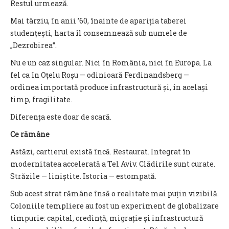
Restul urmează.
Mai târziu, în anii ’60, înainte de apariția taberei
studențești, harta îl consemnează sub numele de
„Dezrobirea”.
Nu e un caz singular. Nici în România, nici în Europa. La
fel ca în Oțelu Roșu — odinioară Ferdinandsberg —
ordinea importată produce infrastructură și, în același
timp, fragilitate.
Diferența este doar de scară.
Ce rămâne
Astăzi, cartierul există încă. Restaurat. Integrat în
modernitatea accelerată a Tel Aviv. Clădirile sunt curate.
Străzile — liniștite. Istoria — estompată.
Sub acest strat rămâne însă o realitate mai puțin vizibilă.
Coloniile templiere au fost un experiment de globalizare
timpurie: capital, credință, migrație și infrastructură