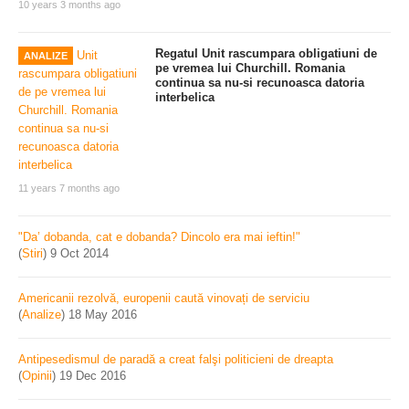
10 years 3 months ago
Regatul Unit rascumpara obligatiuni de
ANALIZE
pe vremea lui Churchill. Romania
continua sa nu-si recunoasca datoria
interbelica
11 years 7 months ago
"Da’ dobanda, cat e dobanda? Dincolo era mai ieftin!"
(
Stiri
)
9 Oct 2014
Americanii rezolvă, europenii caută vinovați de serviciu
(
Analize
)
18 May 2016
Antipesedismul de paradă a creat falşi politicieni de dreapta
(
Opinii
)
19 Dec 2016