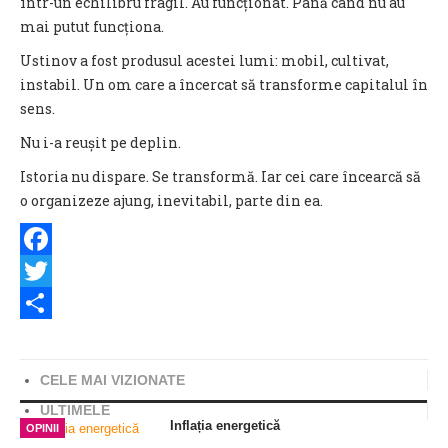
într-un echilibru fragil. Au funcționat.
Până când nu au
mai putut funcționa.
Ustinov a fost produsul acestei lumi: mobil, cultivat,
instabil. Un om care a încercat să transforme capitalul în
sens.
Nu i-a reușit pe deplin.
Istoria nu dispare. Se transformă. Iar cei care încearcă să
o organizeze ajung, inevitabil, parte din ea.
Facebook
Twitter
Share
CELE MAI VIZIONATE
ULTIMELE
Inflația energetică
OPINII