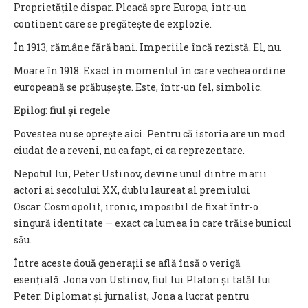
Proprietățile dispar. Pleacă spre Europa, într-un
continent care se pregătește de explozie.
În 1913, rămâne fără bani. Imperiile încă rezistă. El, nu.
Moare în 1918. Exact în momentul în care vechea ordine
europeană se prăbușește. Este, într-un fel, simbolic.
Epilog: fiul și regele
Povestea nu se oprește aici. Pentru că istoria are un mod
ciudat de a reveni, nu ca fapt, ci ca reprezentare.
Nepotul lui, Peter Ustinov, devine unul dintre marii
actori ai secolului XX, dublu laureat al premiului
Oscar. Cosmopolit, ironic, imposibil de fixat într-o
singură identitate — exact ca lumea în care trăise bunicul
său.
Între aceste două generații se află însă o verigă
esențială: Jona von Ustinov, fiul lui Platon și tatăl lui
Peter. Diplomat și jurnalist, Jona a lucrat pentru