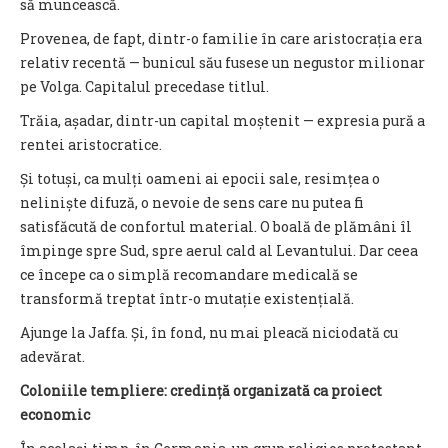
să muncească.
Provenea, de fapt, dintr-o familie în care aristocrația era
relativ recentă — bunicul său fusese un negustor milionar
pe Volga. Capitalul precedase titlul.
Trăia, așadar, dintr-un capital moștenit — expresia pură a
rentei aristocratice.
Și totuși, ca mulți oameni ai epocii sale, resimțea o
neliniște difuză, o nevoie de sens care nu putea fi
satisfăcută de confortul material. O boală de plămâni îl
împinge spre Sud, spre aerul cald al Levantului. Dar ceea
ce începe ca o simplă recomandare medicală se
transformă treptat într-o mutație existențială.
Ajunge la Jaffa. Și, în fond, nu mai pleacă niciodată cu
adevărat.
Coloniile templiere: credință organizată ca proiect
economic