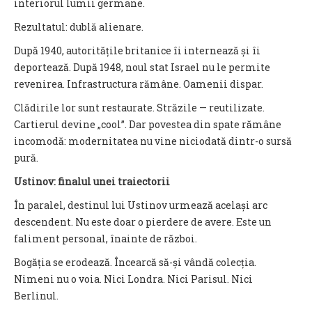
interiorul lumii germane.
Rezultatul: dublă alienare.
După 1940, autoritățile britanice îi internează și îi
deportează. După 1948, noul stat Israel nu le permite
revenirea. Infrastructura rămâne. Oamenii dispar.
Clădirile lor sunt restaurate. Străzile — reutilizate.
Cartierul devine „cool”. Dar povestea din spate rămâne
incomodă: modernitatea nu vine niciodată dintr-o sursă
pură.
Ustinov: finalul unei traiectorii
În paralel, destinul lui Ustinov urmează același arc
descendent. Nu este doar o pierdere de avere. Este un
faliment personal, înainte de război.
Bogăția se erodează. Încearcă să-și vândă colecția.
Nimeni nu o voia. Nici Londra. Nici Parisul. Nici
Berlinul.