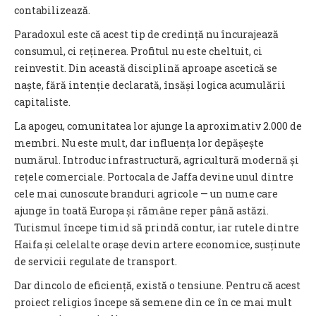
contabilizează.
Paradoxul este că acest tip de credință nu încurajează
consumul, ci reținerea. Profitul nu este cheltuit, ci
reinvestit. Din această disciplină aproape ascetică se
naște, fără intenție declarată, însăși logica acumulării
capitaliste.
La apogeu, comunitatea lor ajunge la aproximativ 2.000 de
membri. Nu este mult, dar influența lor depășește
numărul. Introduc infrastructură, agricultură modernă și
rețele comerciale. Portocala de Jaffa devine unul dintre
cele mai cunoscute branduri agricole — un nume care
ajunge în toată Europa și rămâne reper până astăzi.
Turismul începe timid să prindă contur, iar rutele dintre
Haifa și celelalte orașe devin artere economice, susținute
de servicii regulate de transport.
Dar dincolo de eficiență, există o tensiune. Pentru că acest
proiect religios începe să semene din ce în ce mai mult