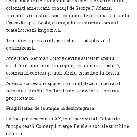
Locul unde se ridică hotelul are o istorie proprie. Inițial,
coloniști americani, conduși de George J. Adams,
încearcă să construiască o comunitate religioasă în Jaffa.
Eșuează rapid. Boala, clima, administrația otomană —
toate lucrează împotrivă.
Templierii preiau infrastructura. O adaptează. O
optimizează.
American–German Colony devine astfel un spațiu
stratificat: american la origine, german în structură,
otoman în context și, mai târziu, israelian în destin.
Această succesiune spune mai mult decât orice tratat:
nimic nu rămâne fix. Totul este tranzitoriu. Inclusiv
proprietatea.
Fragilitatea: de la utopie la dezintegrare
La începutul secolului XX, totul pare stabil. Coloniile
funcționează. Comerțul merge. Rețelele sociale sunt bine
definite.