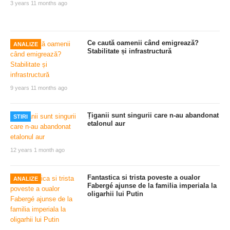
3 years 11 months ago
Ce caută oamenii când emigrează?
ANALIZE
Stabilitate și infrastructură
9 years 11 months ago
Țiganii sunt singurii care n-au abandonat
STIRI
etalonul aur
12 years 1 month ago
Fantastica si trista poveste a oualor
ANALIZE
Fabergé ajunse de la familia imperiala la
oligarhii lui Putin