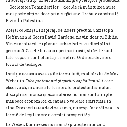
În același timp, în Germania, un grup religios protestant
— Societatea Templierilor — decide că mântuirea nu se
mai poate obține doar prin rugăciune. Trebuie construită.
Fizic. În Palestina.
Acești coloniști, inspirați de lideri precum Christoph
Hoffmann și Georg David Hardegg, nu vin doar cu Biblia.
Vin cu arhitecți, cu planuri urbanistice, cu disciplină
germană. Casele lor au acoperișuri roșii, străzile sunt
late, copacii sunt plantați simetric. Ordinea devine o
formă de teologie.
Intuiția aceasta avea să fie formulată, mai târziu, de Max
Weber în
Etica protestantă și spiritul capitalismului
, care
observa că, în anumite forme ale protestantismului,
disciplina, munca și acumularea nu mai sunt simple
mijloace economice, ci capătă o valoare spirituală în
sine. Prosperitatea devine semn, nu scop. Iar ordinea — o
formă de legitimare a acestei prosperități.
La Weber, Dumnezeu nu mai răsplătește munca. O