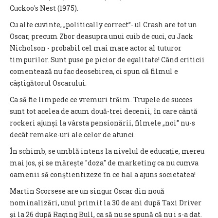
Cuckoo's Nest (1975).
Cu alte cuvinte, „politically correct”- ul Crash are tot un
Oscar, precum Zbor deasupra unui cuib de cuci, cu Jack
Nicholson - probabil cel mai mare actor al tuturor
timpurilor. Sunt puse pe picior de egalitate! Când criticii
comentează nu fac deosebirea, ci spun că filmul e
câștigătorul Oscarului.
Ca să fie limpede ce vremuri trăim. Trupele de succes
sunt tot acelea de acum două-trei decenii, în care cântă
rockeri ajunși la vârsta pensionării, filmele „noi” nu-s
decât remake-uri ale celor de atunci.
În schimb, se umblă intens la nivelul de educaţie, mereu
mai jos, și se mărește "doza" de marketing ca nu cumva
oamenii să conştientizeze în ce hal a ajuns societatea!
Martin Scorsese are un singur Oscar din nouă
nominalizări, unul primit la 30 de ani după Taxi Driver
și la 26 după Raging Bull, ca să nu se spună că nu i s-a dat.