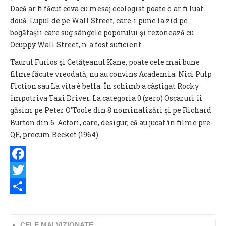
Dacă ar fi făcut ceva cu mesaj ecologist poate c-ar fi luat
două. Lupul de pe Wall Street, care-i pune la zid pe
bogătaşii care sug sângele poporului şi rezonează cu
Ocuppy Wall Street, n-a fost suficient.
Taurul Furios şi Cetăţeanul Kane, poate cele mai bune
filme făcute vreodată, nu au convins Academia. Nici Pulp
Fiction sau La vita è bella. În schimb a câştigat Rocky
împotriva Taxi Driver. La categoria 0 (zero) Oscaruri îi
găsim pe Peter O’Toole din 8 nominalizări şi pe Richard
Burton din 6. Actori, care, desigur, că au jucat în filme pre-
QE, precum Becket (1964).
Facebook
Twitter
Share
CELE MAI VIZIONATE