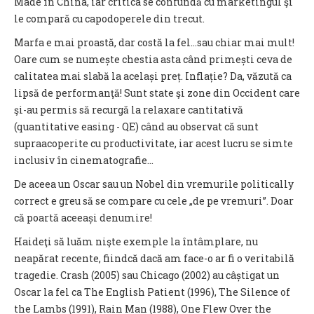
Made în China, iar critica se confundă cu marketingul şi
le compară cu capodoperele din trecut.
Marfa e mai proastă, dar costă la fel…sau chiar mai mult!
Oare cum se numește chestia asta când primești ceva de
calitatea mai slabă la același preț. Inflație? Da, văzută ca
lipsă de performanţă! Sunt state şi zone din Occident care
şi-au permis să recurgă la relaxare cantitativă
(quantitative easing - QE) când au observat că sunt
supraacoperite cu productivitate, iar acest lucru se simte
inclusiv în cinematografie...
De aceea un Oscar sau un Nobel din vremurile politically
correct e greu să se compare cu cele „de pe vremuri”. Doar
că poartă aceeași denumire!
Haideţi să luăm nişte exemple la întâmplare, nu
neapărat recente, fiindcă dacă am face-o ar fi o veritabilă
tragedie. Crash (2005) sau Chicago (2002) au câștigat un
Oscar la fel ca The English Patient (1996), The Silence of
the Lambs (1991), Rain Man (1988), One Flew Over the