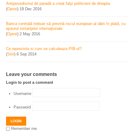
Antipesedismul de paradă a creat falşi politicieni de dreapta
(
Opinii
)
19 Dec 2016
Banca centrală trebuie să prevină riscul european al dării în plată, cu
ajutorul instanţelor internaţionale
(
Opinii
)
2 May 2016
Ce reprezinta si cum se calculeaza PIB-ul?
(
Stiri
)
6 Sep 2014
Leave your comments
Login to post a comment
Username
Password
LOGIN
Remember me