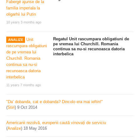
10 years 3 months ago
Regatul Unit rascumpara obligatiuni de
ANALIZE
pe vremea lui Churchill. Romania
continua sa nu-si recunoasca datoria
interbelica
11 years 7 months ago
"Da’ dobanda, cat e dobanda? Dincolo era mai ieftin!"
(
Stiri
)
9 Oct 2014
Americanii rezolvă, europenii caută vinovați de serviciu
(
Analize
)
18 May 2016