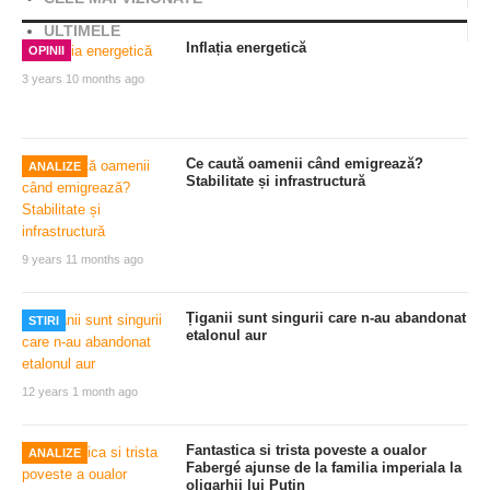
ULTIMELE
Inflația energetică
OPINII
3 years 10 months ago
Ce caută oamenii când emigrează?
ANALIZE
Stabilitate și infrastructură
9 years 11 months ago
Țiganii sunt singurii care n-au abandonat
STIRI
etalonul aur
12 years 1 month ago
Fantastica si trista poveste a oualor
ANALIZE
Fabergé ajunse de la familia imperiala la
oligarhii lui Putin