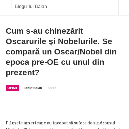
Blogu' lui Bălan
OPINII
Cum s-au chinezărit
Oscarurile și Nobelurile. Se
ANALIZE
compară un Oscar/Nobel din
BLOG IN DIALOG
epoca pre-OE cu unul din
STIRI
prezent?
CURS VALUTAR IN TIMP REAL
COMMODITIES
OPINII
Ionut Balan
Share
COTATII BVB
Filmele americane au început să sufere de sindromul