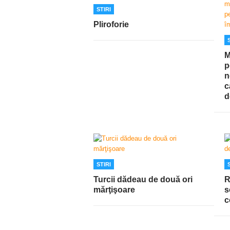
STIRI
Pliroforie
M
p
n
c
d
STIRI
Turcii dădeau de două ori
R
mărţişoare
s
c