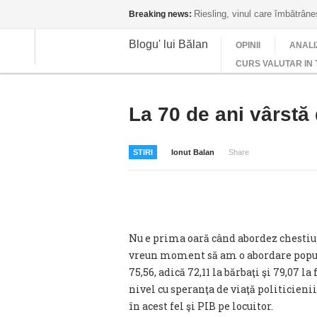
Riesling, vinul care îmbătrân
Breaking news:
Blogu' lui Bălan
OPINII
ANALI
CURS VALUTAR IN 
La 70 de ani vârstă 
STIRI
Ionut Balan
Share
Nu e prima oară când abordez chestiun
vreun moment să am o abordare populis
75,56, adică 72,11 la bărbaţi şi 79,07 l
nivel cu speranţa de viaţă politicieni
în acest fel şi PIB pe locuitor.