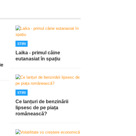
STIRI
Laika - primul câine
eutanasiat în spațiu
ie
STIRI
Ce lanțuri de benzinării
lipsesc de pe piața
românească?