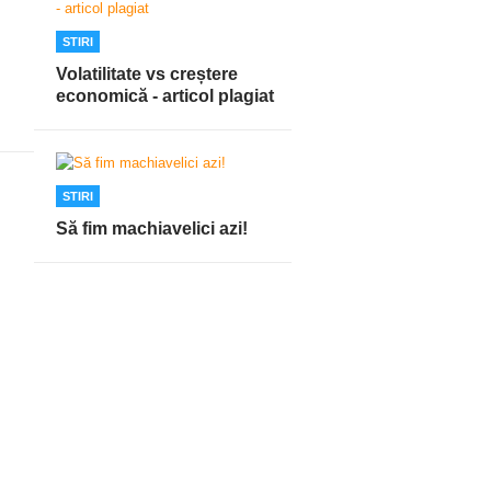
STIRI
Volatilitate vs creștere
economică - articol plagiat
STIRI
Să fim machiavelici azi!