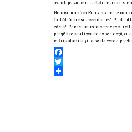
avantajează pe cei aflaţi deja în siste
Nu înseamnă că România nu se confrun
îmbătrânire se accentuează. Pe de alta,
vârstă. Pentru un manager e mai iefti
pregătire sau lipsa de experienţă, cu a
mări salariile şi le poate cere o prod
Facebook
Twitter
Share