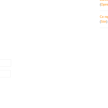
(
Opini
Ce re
(
Stiri