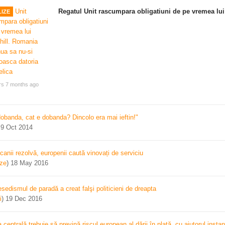
Regatul Unit rascumpara obligatiuni de pe vremea lui
IZE
rs 7 months ago
dobanda, cat e dobanda? Dincolo era mai ieftin!"
)
9 Oct 2014
canii rezolvă, europenii caută vinovați de serviciu
ize
)
18 May 2016
sedismul de paradă a creat falşi politicieni de dreapta
i
)
19 Dec 2016
centrală trebuie să prevină riscul european al dării în plată, cu ajutorul instan