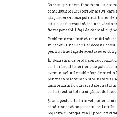
Ca să surprindem fenomenul, sistemu
contribuţiile lucrătorilor activi, care 
răspunderea clasa politică. Bineînţel
alţii n-ar fi trebuit să tot urce vârsta
fie responsabili faţă de cât mai puţin
Problema este însă că tot mărindu-se 
în rândul tinerilor. Dar această ches
pentru că nu faţă de aceştia au ei obliga
În România, de pildă, şomajul văzut 
cel în rândul tinerilor e de patru or
avem nivelurile duble faţă de media UE
pentru ca migraţia în străinătate să se
dacă termină o universitate în străin
ceilalţi estici tot nu-și găsesc de lucr
Şi una peste alta, la nivel naţional ş
condiţionează angajatorul să-i atribu
legătură cu pregătirea şi productivitat