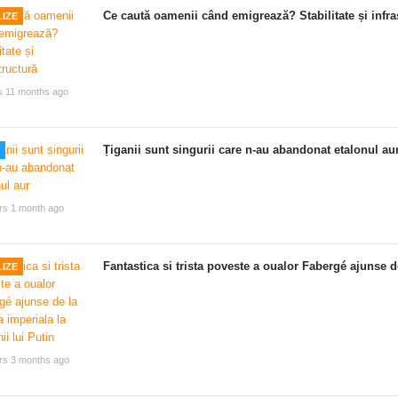
Ce caută oamenii când emigrează? Stabilitate și infra
IZE
s 11 months ago
Țiganii sunt singurii care n-au abandonat etalonul au
rs 1 month ago
Fantastica si trista poveste a oualor Fabergé ajunse de
IZE
rs 3 months ago