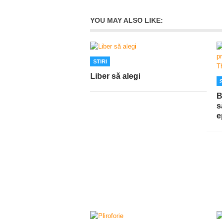
YOU MAY ALSO LIKE:
STIRI
Liber să alegi
B
s
e