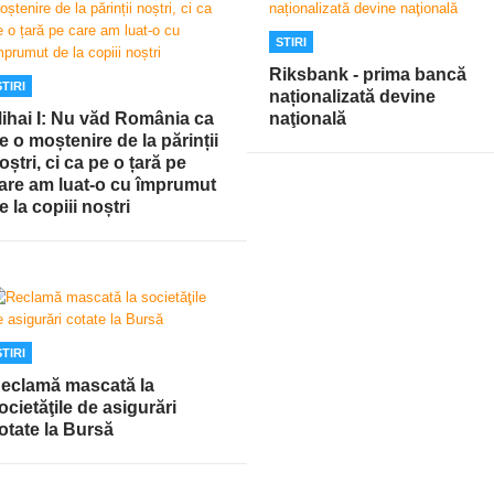
STIRI
Riksbank - prima bancă
STIRI
naționalizată devine
ihai I: Nu văd România ca
naţională
e o moștenire de la părinții
oștri, ci ca pe o țară pe
are am luat-o cu împrumut
e la copiii noștri
STIRI
eclamă mascată la
ocietăţile de asigurări
otate la Bursă