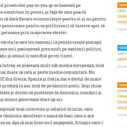
l piramidal pay-as-you-go se bazează pe
ANAL
se constituie în pensii, şi faţă de care poartă
es că dacă fiecare economiseşte pentru el şi nu pentru
 de pensionare pentru ca politicienii să încerce apoi să
9 year
e persoane prin majorarea vârstei.
vârsta la care ies oamenii la pensie creşte şomajul
tiune nu-i pasionează prea mult pe oamenii politici,
STIRI
ţii şi atunci îi sacrifică pe cei tineri.
ca întreg se plasează mult sub media europeană, însă
12 yea
i mai mare ca rată şi peste media comunitară. Nu
 din Grecia, Spania şi Italia, dar e destul de mare
 producă la noi încă de pe băncile şcolii. Deşi chiar
ANAL
ătate şi doresc să profeseze în domeniu, românii şi
u şi atunci generează start up-uri.
i regional mai intervine şi salariul minim, care
ie tânărului absolvent o sumă de bani care n-are
10 yea
ea sa. Aşa că mai bine nu-l angajează. Situaţie care-i