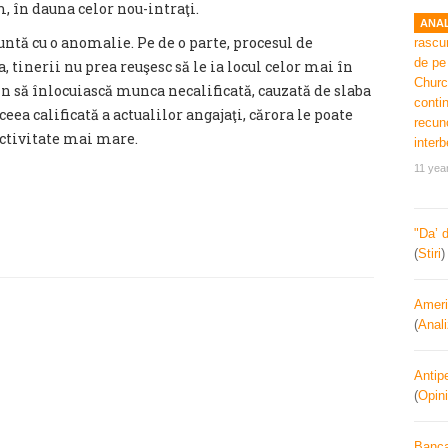
m, în dauna celor nou-intraţi.
ANAL
tă cu o anomalie. Pe de o parte, procesul de
 tinerii nu prea reuşesc să le ia locul celor mai în
n să înlocuiască munca necalificată, cauzată de slaba
ceea calificată a actualilor angajaţi, cărora le poate
uctivitate mai mare.
11 yea
"Da’ 
(
Stiri
Ameri
(
Anal
Antipe
(
Opini
Banca 