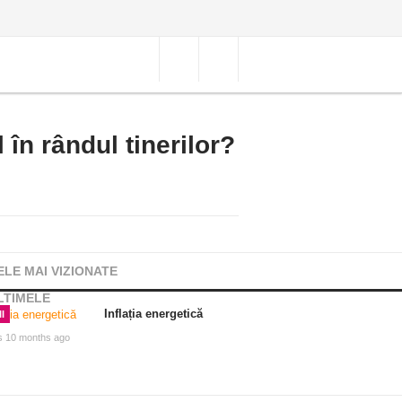
în rândul tinerilor?
ELE MAI VIZIONATE
LTIMELE
Inflația energetică
I
s 10 months ago