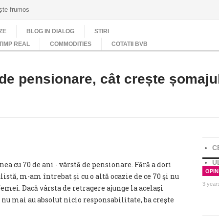
ește frumos
ZE
BLOG IN DIALOG
STIRI
TIMP REAL
COMMODITIES
COTATII BVB
de pensionare, cât crește șomajul 
C
U
ea cu 70 de ani - vârstă de pensionare. Fără a dori
OPINI
tă, m-am întrebat și cu o altă ocazie de ce 70 şi nu
3 year
a femei. Dacă vârsta de retragere ajunge la acelaşi
i nu mai au absolut nicio responsabilitate, ba creşte