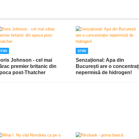
STIRI
STIRI
oris Johnson - cel mai
Senzațional: Apa din
ărac premier britanic din
București are o concentraț
poca post-Thatcher
nepermisă de hidrogen!