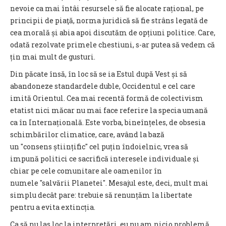
nevoie ca mai întâi resursele să fie alocate rațional, pe
principii de piaţă, norma juridică să fie strâns legată de
cea morală și abia apoi discutăm de opțiuni politice. Care,
odată rezolvate primele chestiuni, s-ar putea să vedem că
țin mai mult de gusturi.
Din păcate însă, în loc să se ia Estul după Vest și să
abandoneze standardele duble, Occidentul e cel care
imită Orientul. Cea mai recentă formă de colectivism
etatist nici măcar nu mai face referire la specia umană
ca în Internațională. Este vorba, bineînțeles, de obsesia
schimbărilor climatice, care, având la bază
un "consens științific" cel puțin îndoielnic, vrea să
impună politici ce sacrifică interesele individuale și
chiar pe cele comunitare ale oamenilor în
numele "salvării Planetei". Mesajul este, deci, mult mai
simplu decât pare: trebuie să renunțăm la libertate
pentru a evita extincția.
Ca să nu las loc la interpretări, eu nu am nicio problemă