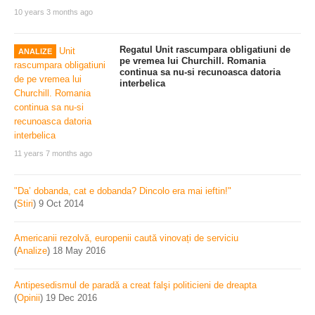
10 years 3 months ago
Regatul Unit rascumpara obligatiuni de
ANALIZE
pe vremea lui Churchill. Romania
continua sa nu-si recunoasca datoria
interbelica
11 years 7 months ago
"Da’ dobanda, cat e dobanda? Dincolo era mai ieftin!"
(
Stiri
)
9 Oct 2014
Americanii rezolvă, europenii caută vinovați de serviciu
(
Analize
)
18 May 2016
Antipesedismul de paradă a creat falşi politicieni de dreapta
(
Opinii
)
19 Dec 2016