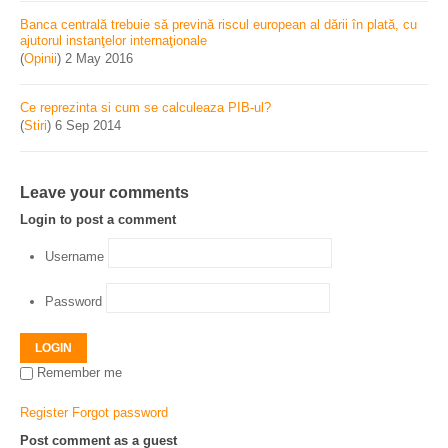
Banca centrală trebuie să prevină riscul european al dării în plată, cu
ajutorul instanţelor internaţionale
(
Opinii
)
2 May 2016
Ce reprezinta si cum se calculeaza PIB-ul?
(
Stiri
)
6 Sep 2014
Leave your comments
Login to post a comment
Username
Password
LOGIN
Remember me
Register
Forgot password
Post comment as a guest