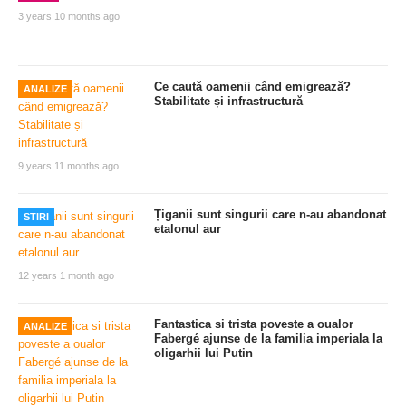
3 years 10 months ago
Ce caută oamenii când emigrează?
ANALIZE
Stabilitate și infrastructură
9 years 11 months ago
Țiganii sunt singurii care n-au abandonat
STIRI
etalonul aur
12 years 1 month ago
Fantastica si trista poveste a oualor
ANALIZE
Fabergé ajunse de la familia imperiala la
oligarhii lui Putin