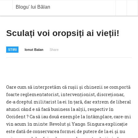
Blogu' lui Bălan
OPINII
Sculați voi oropsiți ai vieții!
ANALIZE
STIRI
Ionut Balan
Share
BLOG IN DIALOG
STIRI
CURS VALUTAR IN TIMP REAL
Oare cum să interpretăm că rușii și chinezii se comportă
COMMODITIES
foarte reglementatorist, intervenționist, discreționar,
de-a dreptul militarist la ei în țară, dar extrem de liberal
COTATII BVB
atunci când e să facă business la alții, respectiv în
Occident ? Ca să iau două exemple la întâmplare, care-mi
vin acum în minte: Revolut și Yango. Singura explicație
este dată de conservarea formei de putere de la ei și nu