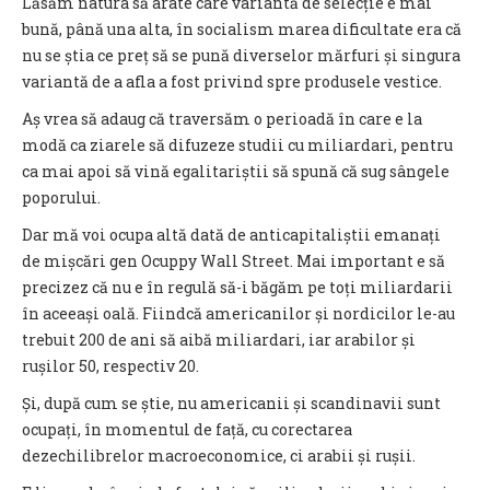
Lăsăm natura să arate care variantă de selecție e mai
bună, până una alta, în socialism marea dificultate era că
nu se știa ce preț să se pună diverselor mărfuri și singura
variantă de a afla a fost privind spre produsele vestice.
Aș vrea să adaug că traversăm o perioadă în care e la
modă ca ziarele să difuzeze studii cu miliardari, pentru
ca mai apoi să vină egalitariștii să spună că sug sângele
poporului.
Dar mă voi ocupa altă dată de anticapitaliștii emanați
de mișcări gen Ocuppy Wall Street. Mai important e să
precizez că nu e în regulă să-i băgăm pe toți miliardarii
în aceeași oală. Fiindcă americanilor și nordicilor le-au
trebuit 200 de ani să aibă miliardari, iar arabilor și
rușilor 50, respectiv 20.
Și, după cum se știe, nu americanii și scandinavii sunt
ocupați, în momentul de față, cu corectarea
dezechilibrelor macroeconomice, ci arabii și rușii.