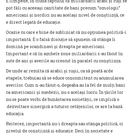
E limpede, în ciuda faptului că miliardarii arabi și ruși se
pot făli cu aceeași cantitate de bani precum “omologii”
americani și nordici nu au același nivel de conștiință, ce
e direct legată de educație.
Ocazie cu care e bine de subliniat că nu opțiunea politică-i
importantă. E o falsă discuție să spunem că stânga îi
domină pe scandinavi și dreapta pe americani.
Important e că în ambele zone miliardarii s-au făcut în
sute de ani și averile au crescut în paralel cu conștiința.
De unde ar rezulta că arabii și rușii, ca să poată arde
etapele, trebuiau să se educe concomitent cu acumularea
averilor. Cum n-au făcut-o, degeaba au la fel de mulți bani
ca americanii și suedezii, nu-s același lucru. În țările lor
nu se poate vorbi de bunăstarea societății, ce implică o
dezvoltare sinergică a tuturor cetățenilor, ce are la bază
educația.
Reiterez, importantă nu-i dreapta sau stânga politică, ci
nivelul de conștiință și educație. Deci în societate e