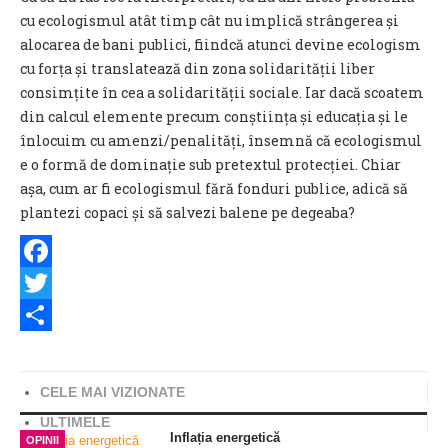
cu ecologismul atât timp cât nu implică strângerea și
alocarea de bani publici, fiindcă atunci devine ecologism
cu forța și translatează din zona solidarității liber
consimțite în cea a solidarității sociale. Iar dacă scoatem
din calcul elemente precum conștiința și educația și le
înlocuim cu amenzi/penalități, însemnă că ecologismul
e o formă de dominație sub pretextul protecției. Chiar
așa, cum ar fi ecologismul fără fonduri publice, adică să
plantezi copaci și să salvezi balene pe degeaba?
Facebook
Twitter
Share
CELE MAI VIZIONATE
ULTIMELE
Inflația energetică
OPINII