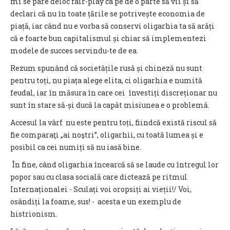
mi se pare deloc fair-play ca pe de o parte să vii și să
declari că nu în toate țările se potrivește economia de
piață, iar când nu e vorba să conservi oligarhia ta să arăți
că e foarte bun capitalismul și chiar să implementezi
modele de succes servindu-te de ea.
Rezum spunând că societățile rusă și chineză nu sunt
pentru toți, nu piața alege elita, ci oligarhia e numită
feudal, iar în măsura în care cei învestiți discreționar nu
sunt în stare să-și ducă la capăt misiunea e o problemă.
Accesul la vârf nu este pentru toți, fiindcă există riscul să
fie comparaţi „ai noştri”, oligarhii, cu toată lumea și e
posibil ca cei numiți să nu iasă bine.
În fine, când oligarhia încearcă să se laude cu întregul lor
popor sau cu clasa socială care dictează pe ritmul
Internaționalei - Sculați voi oropsiți ai vieții!/ Voi,
osândiți la foame, sus! - acesta e un exemplu de
histrionism.