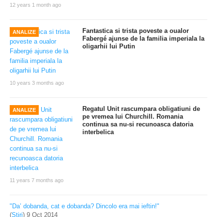
12 years 1 month ago
Fantastica si trista poveste a oualor
ANALIZE
Fabergé ajunse de la familia imperiala la
oligarhii lui Putin
10 years 3 months ago
Regatul Unit rascumpara obligatiuni de
ANALIZE
pe vremea lui Churchill. Romania
continua sa nu-si recunoasca datoria
interbelica
11 years 7 months ago
"Da’ dobanda, cat e dobanda? Dincolo era mai ieftin!"
(
Stiri
)
9 Oct 2014