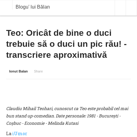
Blogu' lui Bălan
OPINII
Teo: Oricât de bine o duci
trebuie să o duci un pic rău! -
ANALIZE
transcriere aproximativă
BLOG IN DIALOG
STIRI
Ionut Balan
Share
CURS VALUTAR IN TIMP REAL
COMMODITIES
COTATII BVB
Claudiu Mihail Teohari, cunoscut ca Teo este probabil cel mai
bun stand up-comedian. Date personale: 1981 - București -
Coșbuc - Economie - Melinda Kutasi
La
iUmor