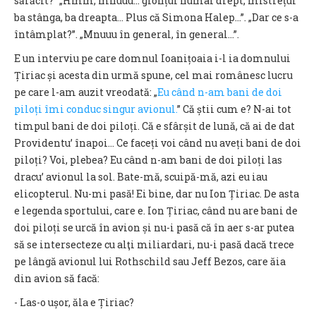
sărăcit?” „Hmm, mnuuu… glonțul numai drept, mistrețul
ba stânga, ba dreapta... Plus că Simona Halep...”. „Dar ce s-a
întâmplat?”. „Mnuuu în general, în general...”.
E un interviu pe care domnul Ioanițoaia i-l ia domnului
Țiriac și acesta din urmă spune, cel mai românesc lucru
pe care l-am auzit vreodată: „
Eu când n-am bani de doi
piloți îmi conduc singur avionul.
” Că știi cum e? N-ai tot
timpul bani de doi piloți. Că e sfârșit de lună, că ai de dat
Providentu’ înapoi... Ce faceți voi când nu aveți bani de doi
piloți? Voi, plebea? Eu când n-am bani de doi piloți las
dracu’ avionul la sol. Bate-mă, scuipă-mă, azi eu iau
elicopterul. Nu-mi pasă! Ei bine, dar nu Ion Țiriac. De asta
e legenda sportului, care e. Ion Țiriac, când nu are bani de
doi piloți se urcă în avion și nu-i pasă că în aer s-ar putea
să se intersecteze cu alţi miliardari, nu-i pasă dacă trece
pe lângă avionul lui Rothschild sau Jeff Bezos, care ăia
din avion să facă:
- Las-o ușor, ăla e Țiriac?