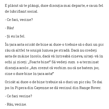
E plăcut să te plângi, duce discuția mai departe, e ca un fel
de lubrifiant social.
- Ce faci, vecine?
- Rău!
- Și eu la fel.
În țara asta oricât de bine ai duce-o trebuie să o duci un pic
rău că altfel te scuipă lumea pe stradă. Dacă nu credeți
asta de mâine încolo, dacă vă întreabă cineva, uitați-vă în
ochi și ziceți: „Foarte bine!” Să vedeți cum s-a terminat
discuția acolo: „Am crezut că vorbim nu că ne batem joc,
cine o duce bine în țara asta!”
Oricât ai duce-o de bine trebuie să o duci un pic rău. Te dai
jos în Pipera din Cayenne se dă vecinul din Range Rover.
- Ce faci vecine?
- Rău, vecine.