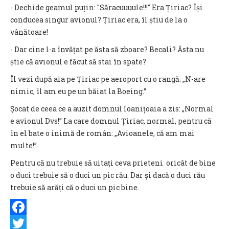
- Dechide geamul puțin: "Săracuuuule!!!" Era Țiriac? Își
conducea singur avionul? Țiriac era, îl știu de la o
vânătoare!
- Dar cine l-a învățat pe ăsta să zboare? Becali? Ăsta nu
știe că avionul e făcut să stai în spate?
Îl vezi după aia pe Țiriac pe aeroport cu o rangă: „N-are
nimic, îl am eu pe un băiat la Boeing.”
Șocat de ceea ce a auzit domnul Ioanițoaia a zis: „Normal
e avionul Dvs!” La care domnul Țiriac, normal, pentru că
în el bate o inimă de român: „Avioanele, că am mai
multe!”
Pentru că nu trebuie să uitați ceva prieteni oricât de bine
o duci trebuie să o duci un pic rău. Dar și dacă o duci rău
trebuie să arăți că o duci un pic bine.
Facebook