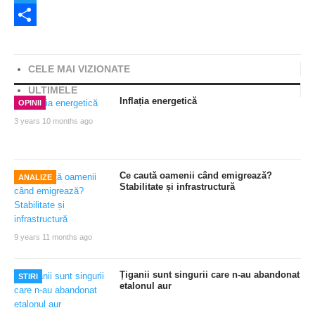
Twitter
Share
CELE MAI VIZIONATE
ULTIMELE
Inflația energetică
OPINII
3 years 10 months ago
Ce caută oamenii când emigrează?
ANALIZE
Stabilitate și infrastructură
9 years 11 months ago
Țiganii sunt singurii care n-au abandonat
STIRI
etalonul aur