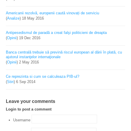
Americanii rezolvă, europenii caută vinovați de serviciu
(
Analize
)
18 May 2016
Antipesedismul de paradă a creat falşi politicieni de dreapta
(
Opinii
)
19 Dec 2016
Banca centrală trebuie să prevină riscul european al dării în plată, cu
ajutorul instanţelor internaţionale
(
Opinii
)
2 May 2016
Ce reprezinta si cum se calculeaza PIB-ul?
(
Stiri
)
6 Sep 2014
Leave your comments
Login to post a comment
Username