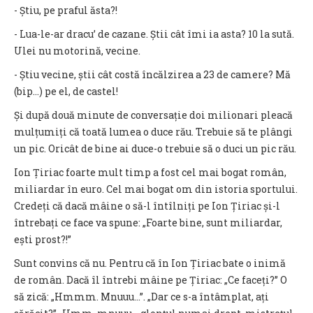
- Știu, pe praful ăsta?!
- Lua-le-ar dracu’ de cazane. Știi cât îmi ia asta? 10 la sută.
Ulei nu motorină, vecine.
- Știu vecine, știi cât costă încălzirea a 23 de camere? Mă
(bip...) pe el, de castel!
Și după două minute de conversație doi milionari pleacă
mulțumiți că toată lumea o duce rău. Trebuie să te plângi
un pic. Oricât de bine ai duce-o trebuie să o duci un pic rău.
Ion Țiriac foarte mult timp a fost cel mai bogat român,
miliardar în euro. Cel mai bogat om din istoria sportului.
Credeți că dacă mâine o să-l întîlniți pe Ion Țiriac și-l
întrebați ce face va spune: „Foarte bine, sunt miliardar,
ești prost?!”
Sunt convins că nu. Pentru că în Ion Țiriac bate o inimă
de român. Dacă îl întrebi mâine pe Țiriac: „Ce faceți?” O
să zică: „Hmmm. Mnuuu…”. „Dar ce s-a întâmplat, ați