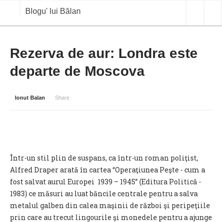
Blogu' lui Bălan
OPINII
Rezerva de aur: Londra este
departe de Moscova
ANALIZE
BLOG IN DIALOG
Ionut Balan
Share
STIRI
CURS VALUTAR IN TIMP REAL
COMMODITIES
Într-un stil plin de suspans, ca într-un roman poliţist,
COTATII BVB
Alfred Draper arată în cartea “Operaţiunea Peşte - cum a
fost salvat aurul Europei 1939 – 1945” (Editura Politică -
1983) ce măsuri au luat băncile centrale pentru a salva
metalul galben din calea maşinii de război şi peripeţiile
prin care au trecut lingourile şi monedele pentru a ajunge