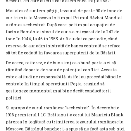
deschis, cei care au criticat o asemenea iniţiativă?!
Mai ales că suntem păţiţi, tezaurul de peste 90 de tone de
aur trimis la Moscova în timpul Primul Război Mondial
a rămas sechestrat. După care, pe timpul ocupaţiei de
facto a României stocul de aur s-a micşorat de la 242 de
tone în 1944, la 46 în 1955. Ar fi ciudat ca periodic, când
rezerva de aur administrată de banca centrală se reface
să tot fie cedată în favoarea superputerii de la Răsărit.
De aceea, reiterez, e de bun simţ ca o bună parte a ei să
rămână departe de zona de potenţial conflict. Aceasta
este o atitudine responsabilă. Astfel au procedat băncile
centrale în timpul operaţiunii Peşte, reuşind să
gestioneze momentul mai bine decât conducătorii
politici.
Şi apropo de aurul românesc "sechestrat". În decembrie
1916 premierul I.I.C. Brătianu i-a cerut lui Mauriciu Blank
părerea în legătură cu trimiterea tezaurului românesc la
Moscova. Bătrânul bancher i-a spus să nu facă asta sub nici