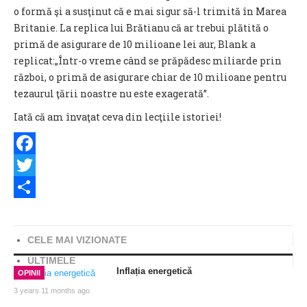
o formă şi a susţinut că e mai sigur să-l trimită în Marea
Britanie. La replica lui Brătianu că ar trebui plătită o
primă de asigurare de 10 milioane lei aur, Blank a
replicat:„Într-o vreme când se prăpădesc miliarde prin
război, o primă de asigurare chiar de 10 milioane pentru
tezaurul ţării noastre nu este exagerată”.
Iată că am învaţat ceva din lecţiile istoriei!
Facebook
Twitter
Share
CELE MAI VIZIONATE
ULTIMELE
Inflația energetică
OPINII
3 years 11 months ago