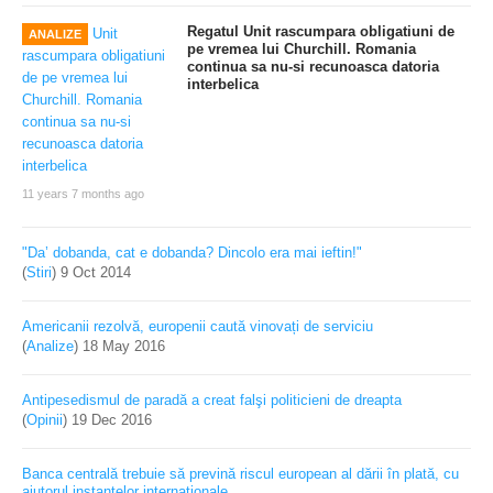
Regatul Unit rascumpara obligatiuni de
ANALIZE
pe vremea lui Churchill. Romania
continua sa nu-si recunoasca datoria
interbelica
11 years 7 months ago
"Da’ dobanda, cat e dobanda? Dincolo era mai ieftin!"
(
Stiri
)
9 Oct 2014
Americanii rezolvă, europenii caută vinovați de serviciu
(
Analize
)
18 May 2016
Antipesedismul de paradă a creat falşi politicieni de dreapta
(
Opinii
)
19 Dec 2016
Banca centrală trebuie să prevină riscul european al dării în plată, cu
ajutorul instanţelor internaţionale