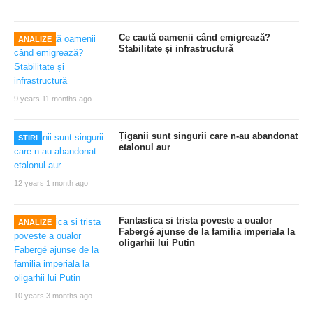
Ce caută oamenii când emigrează?
ANALIZE
Stabilitate și infrastructură
9 years 11 months ago
Țiganii sunt singurii care n-au abandonat
STIRI
etalonul aur
12 years 1 month ago
Fantastica si trista poveste a oualor
ANALIZE
Fabergé ajunse de la familia imperiala la
oligarhii lui Putin
10 years 3 months ago