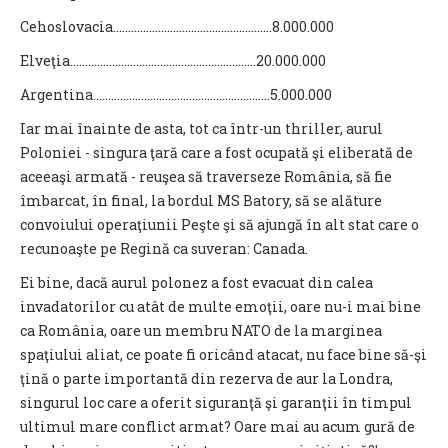
Cehoslovacia……………………………………………..8.000.000
Elveţia……………………………………………………..20.000.000
Argentina…………………………………………………..5.000.000
Iar mai înainte de asta, tot ca într-un thriller, aurul
Poloniei - singura ţară care a fost ocupată şi eliberată de
aceeaşi armată - reuşea să traverseze România, să fie
îmbarcat, în final, la bordul MS Batory, să se alăture
convoiului operaţiunii Peşte şi să ajungă în alt stat care o
recunoaşte pe Regină ca suveran: Canada.
Ei bine, dacă aurul polonez a fost evacuat din calea
invadatorilor cu atât de multe emoţii, oare nu-i mai bine
ca România, oare un membru NATO de la marginea
spaţiului aliat, ce poate fi oricând atacat, nu face bine să-şi
ţină o parte importantă din rezerva de aur la Londra,
singurul loc care a oferit siguranţă şi garanţii în timpul
ultimul mare conflict armat? Oare mai au acum gură de