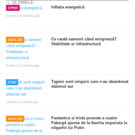
ULTIMELE
Inflația energetică
OPINII
3 years 10 months ago
Ce caută oamenii când emigrează?
ANALIZE
Stabilitate și infrastructură
9 years 11 months ago
Țiganii sunt singurii care n-au abandonat
STIRI
etalonul aur
12 years 1 month ago
Fantastica si trista poveste a oualor
ANALIZE
Fabergé ajunse de la familia imperiala la
oligarhii lui Putin