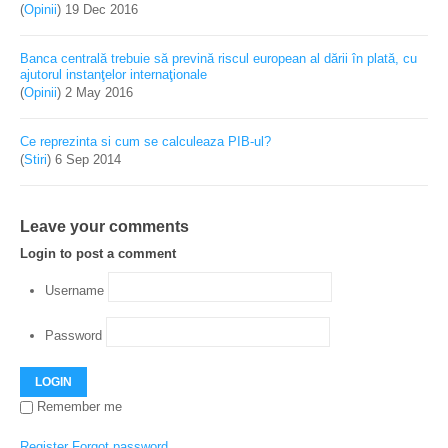
(
Opinii
)
19 Dec 2016
Banca centrală trebuie să prevină riscul european al dării în plată, cu
ajutorul instanţelor internaţionale
(
Opinii
)
2 May 2016
Ce reprezinta si cum se calculeaza PIB-ul?
(
Stiri
)
6 Sep 2014
Leave your comments
Login to post a comment
Username
Password
LOGIN
Remember me
Register
Forgot password