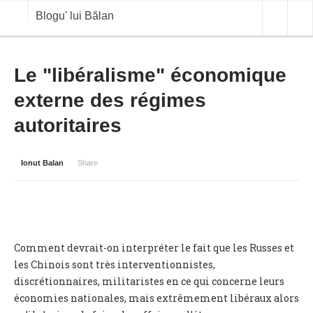
Blogu' lui Bălan
OPINII
Le "libéralisme" économique
externe des régimes
ANALIZE
autoritaires
BLOG IN DIALOG
STIRI
Ionut Balan
Share
CURS VALUTAR IN TIMP REAL
COMMODITIES
COTATII BVB
Comment devrait-on interpréter le fait que les Russes et
les Chinois sont très interventionnistes,
discrétionnaires, militaristes en ce qui concerne leurs
économies nationales, mais extrêmement libéraux alors