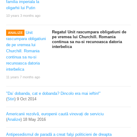
10 years 3 months ago
Regatul Unit rascumpara obligatiuni de
ANALIZE
pe vremea lui Churchill. Romania
continua sa nu-si recunoasca datoria
interbelica
11 years 7 months ago
"Da’ dobanda, cat e dobanda? Dincolo era mai ieftin!"
(
Stiri
)
9 Oct 2014
Americanii rezolvă, europenii caută vinovați de serviciu
(
Analize
)
18 May 2016
Antipesedismul de paradă a creat falşi politicieni de dreapta