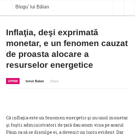
Blogu' lui Bălan
OPINII
Inflaţia, deşi exprimată
monetar, e un fenomen cauzat
ANALIZE
de proasta alocare a
BLOG IN DIALOG
resurselor energetice
STIRI
CURS VALUTAR IN TIMP REAL
OPINII
Ionut Balan
Share
COMMODITIES
COTATII BVB
Că inflaţia este un fenomen energetic şi nu unul monetar
şi foştii administratori de ţară dau acum vina pe acarul
Păun ca să se disculpe ei, a devenit un lucru evident. Dar