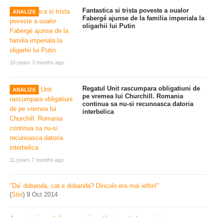
Fantastica si trista poveste a oualor
ANALIZE
Fabergé ajunse de la familia imperiala la
oligarhii lui Putin
10 years 3 months ago
Regatul Unit rascumpara obligatiuni de
ANALIZE
pe vremea lui Churchill. Romania
continua sa nu-si recunoasca datoria
interbelica
11 years 7 months ago
"Da’ dobanda, cat e dobanda? Dincolo era mai ieftin!"
(
Stiri
)
9 Oct 2014