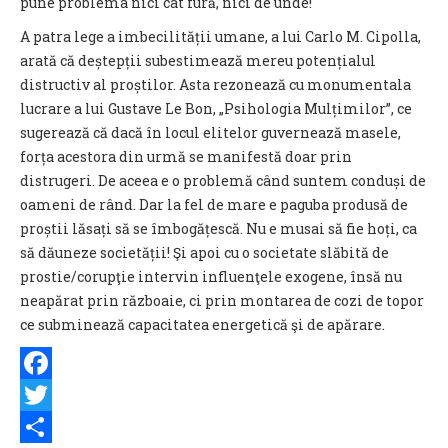
pune problema nici cât fură, nici de unde!
A patra lege a imbecilității umane, a lui Carlo M. Cipolla,
arată că deștepții subestimează mereu potențialul
distructiv al proștilor. Asta rezonează cu monumentala
lucrare a lui Gustave Le Bon, „Psihologia Mulțimilor”, ce
sugerează că dacă în locul elitelor guvernează masele,
forța acestora din urmă se manifestă doar prin
distrugeri. De aceea e o problemă când suntem conduși de
oameni de rând. Dar la fel de mare e paguba produsă de
proștii lăsați să se îmbogățescă. Nu e musai să fie hoți, ca
să dăuneze societății! Şi apoi cu o societate slăbită de
prostie/corupţie intervin influenţele exogene, însă nu
neapărat prin războaie, ci prin montarea de cozi de topor
ce subminează capacitatea energetică şi de apărare.
Facebook
Twitter