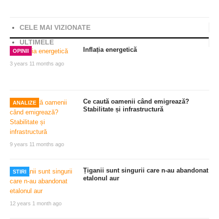
Share
CELE MAI VIZIONATE
ULTIMELE
Inflația energetică
OPINII
3 years 11 months ago
Ce caută oamenii când emigrează?
ANALIZE
Stabilitate și infrastructură
9 years 11 months ago
Țiganii sunt singurii care n-au abandonat
STIRI
etalonul aur
12 years 1 month ago