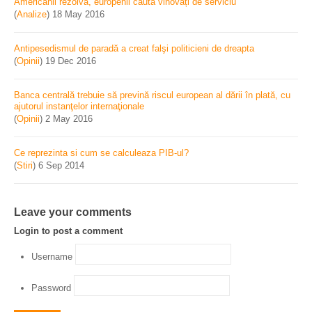
Americanii rezolvă, europenii caută vinovați de serviciu
(
Analize
)
18 May 2016
Antipesedismul de paradă a creat falşi politicieni de dreapta
(
Opinii
)
19 Dec 2016
Banca centrală trebuie să prevină riscul european al dării în plată, cu
ajutorul instanţelor internaţionale
(
Opinii
)
2 May 2016
Ce reprezinta si cum se calculeaza PIB-ul?
(
Stiri
)
6 Sep 2014
Leave your comments
Login to post a comment
Username
Password