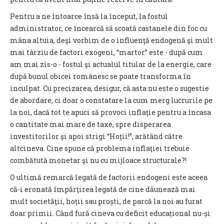
Pentru a ne întoarce însă la început, la fostul
administrator, ce încearcă să scoată castanele din foc cu
mâna altuia, deşi vorbim de o influenţă endogenă şi mult
mai târziu de factori exogeni, “martor” este - după cum
am mai zis-o - fostul şi actualul titular de la energie, care
după bunul obicei românesc se poate transforma în
inculpat. Cu precizarea, desigur, că asta nu este o sugestie
de abordare, ci doar o constatare la cum merg lucrurile pe
la noi, dacă tot te apuci să provoci inflaţie pentru a încasa
o cantitate mai mare de taxe, spre disperarea
investitorilor şi apoi strigi “Hoţii!”, arătând către
altcineva. Cine spune că problema inflaţiei trebuie
combătută monetar şi nu cu mijloace structurale?!
O ultimă remarcă legată de factorii endogeni este aceea
că-i eronată împărţirea legată de cine dăunează mai
mult societăţii, hoții sau proști, de parcă la noi au furat
doar primii. Când fură cineva cu deficit educațional nu-și