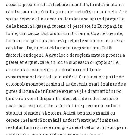
această problematică trebuie nuanţată, fiindcă şi atunci
când se admite că inflaţia e energetică şi nu monetară se
spune repede că nu doar în România se aprind preţurile
de la benzină, gaze şi curent, ci peste tot în Europa şi în
lume, din cauza războiului din Ucraina. Cu alte cuvinte,
factorii exogeni majorează preţurile şi atunci nu prea ai
ce să faci. Da, numai că la noi au acţionat mai întâi
factorii endogeni. A avut loc o dereglementare proastă a
pieţei energiei, care, în loc să slăbească oligopolurile,
alimentate cu energie produsă în condiţii de
cvasimonopol de stat, le-a întărit. Şi atunci preţurile de
oligopol/monopol regional au devenit mari înainte de a
putea discuta de influenţe externe şi e dramatic într-o
ţară cu un venit disponibil deosebit de redus, ce nu se
poate bate cu preţurile la fel de bine precum locuitorii
statului olandez, să zicem. Adică, pentru o marfă cu
cerere inelastică românii au fost “şantajaţi” înaintea
restului lumii şi ne e mai greu decât celorlalţii europeni
pentru că avem mai puţine rezerve în cămară.