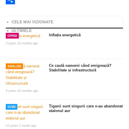
Share
CELE MAI VIZIONATE
ULTIMELE
Inflația energetică
OPINII
3 years 10 months ago
Ce caută oamenii când emigrează?
ANALIZE
Stabilitate și infrastructură
9 years 10 months ago
Țiganii sunt singurii care n-au abandonat
STIRI
etalonul aur
12 years 1 month ago