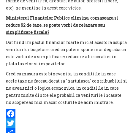
forme de venit (PFA, drepturi de autor, profesii libere,
etc), ne mentine in acest cerc vicios.
Ministerul Finantelor Publice elimina, comaseaza si
reduce 92 de taxe, se poate vorbi de relaxare sau
simplificare fiscala?
Dat fiind impactul financiar foarte mic al acestora asupra
veniturilor bugetare, cred ca putem spune mai degraba ca
este vorba de o simplificare/reducere a birocratiei in
plata taxelor si impozitelor.
Cred ca masura este binevenita, in conditiile in care
acele taxe nu faceau decat sa "hartuiasca" contribuabilul si
nu aveau nici o logica economica, in conditiile in care
pentru multe dintre ele probabil ca veniturile incasate
nu acopereau nici macar costurile de administrare.
Facebook
Twitter