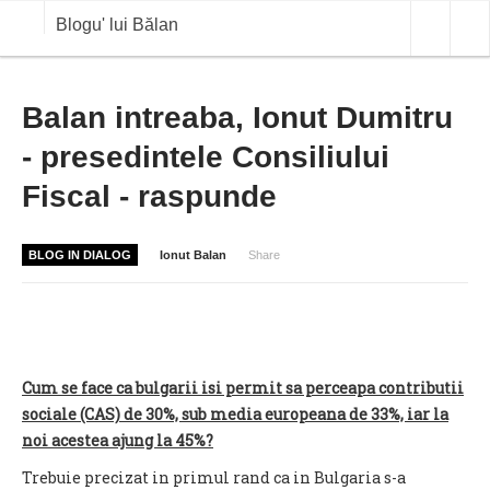
Blogu' lui Bălan
OPINII
Balan intreaba, Ionut Dumitru
- presedintele Consiliului
ANALIZE
Fiscal - raspunde
BLOG IN DIALOG
STIRI
BLOG IN DIALOG
Ionut Balan
Share
CURS VALUTAR IN TIMP REAL
COMMODITIES
COTATII BVB
Cum se face ca bulgarii isi permit sa perceapa contributii
sociale (CAS) de 30%, sub media europeana de 33%, iar la
noi acestea ajung la 45%?
Trebuie precizat in primul rand ca in Bulgaria s-a