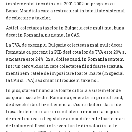
implementat inca din anii 2001-2002 un program cu
Banca Mondiala care a restructurat in totalitate sistemul
de colectare a taxelor.
Astfel, colectarea taxelor in Bulgaria este mult mai buna
decat in Romania, nu numai la CAS.
La TVA, de exemplu, Bulgaria colecteaza mai mult decat
Romania ca procent in PIB desi cota lor de TVA este 20% si
a noastra este 24%. In al doilea rand, in Romania suntem
intr un cerc vicios in care colectarea fiind foarte scazuta,
mentinem ratele de impozitare foarte inalte (in special
la CAS si TVA) sau chiar introducem taxe noi.
In plus, starea financiara foarte dificila a sistemelor de
asigurari sociale din Romania generata, in primul rand,
de dezechilibrul fizic beneficiari/contributori, dar si de
lipsa de determinare in combaterea muncii la negru si
de mentinerea in Legislatie a unor diferente foarte mari
de tratament fiscal intre veniturile din salarii si alte