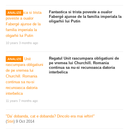
Fantastica si trista poveste a oualor
ANALIZE
Fabergé ajunse de la familia imperiala la
oligarhii lui Putin
10 years 3 months ago
Regatul Unit rascumpara obligatiuni de
ANALIZE
pe vremea lui Churchill. Romania
continua sa nu-si recunoasca datoria
interbelica
11 years 7 months ago
"Da’ dobanda, cat e dobanda? Dincolo era mai ieftin!"
(
Stiri
)
9 Oct 2014