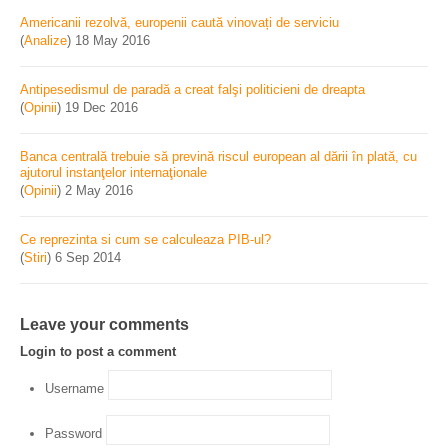
Americanii rezolvă, europenii caută vinovați de serviciu
(
Analize
)
18 May 2016
Antipesedismul de paradă a creat falşi politicieni de dreapta
(
Opinii
)
19 Dec 2016
Banca centrală trebuie să prevină riscul european al dării în plată, cu
ajutorul instanţelor internaţionale
(
Opinii
)
2 May 2016
Ce reprezinta si cum se calculeaza PIB-ul?
(
Stiri
)
6 Sep 2014
Leave your comments
Login to post a comment
Username
Password