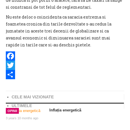
de munca si pot porni o afacere, fara sa fie taxati la sange
si constransi de tot felul de reglementari.
Nu este deloc o coincidenta ca saracia extrema si
foametea cronica din tarile dezvoltate s-au redus la
jumatate in aceste trei decenii de globalizare si ca
avansul economic si diminuarea saraciei sunt mai
rapide in tarile care si-au deschis pietele.
Facebook
Twitter
Share
CELE MAI VIZIONATE
ULTIMELE
Inflația energetică
OPINII
3 years 10 months ago