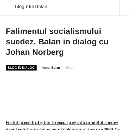
Blogu' lui Bălan
OPINII
Falimentul socialismului
suedez. Balan in dialog cu
ANALIZE
Johan Norberg
BLOG IN DIALOG
STIRI
BLOG IN DIALOG
Ionut Balan
Share
CURS VALUTAR IN TIMP REAL
COMMODITIES
COTATII BVB
Fostul presedinte, Ion Iliescu, prezinta modelul suedez
drept solutia-minune pentru Romania inca din 1990. Ce