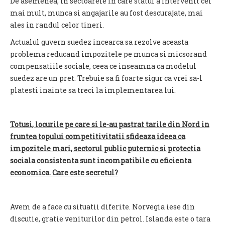
De asemenea, in sectoarele in care statul a intervenit cel
mai mult, munca si angajarile au fost descurajate, mai
ales in randul celor tineri.
Actualul guvern suedez incearca sa rezolve aceasta
problema reducand impozitele pe munca si micsorand
compensatiile sociale, ceea ce inseamna ca modelul
suedez are un pret. Trebuie sa fi foarte sigur ca vrei sa-l
platesti inainte sa treci la implementarea lui.
Totusi, locurile pe care si le-au pastrat tarile din Nord in
fruntea topului competitivitatii sfideaza ideea ca
impozitele mari, sectorul public puternic si protectia
sociala consistenta sunt incompatibile cu eficienta
economica. Care este secretul?
Avem de a face cu situatii diferite. Norvegia iese din
discutie, gratie veniturilor din petrol. Islanda este o tara