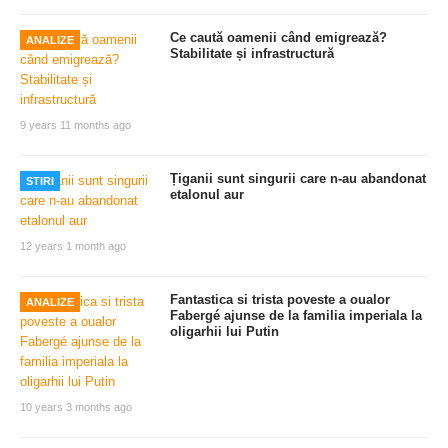
Ce caută oamenii când emigrează?
ANALIZE
Stabilitate și infrastructură
9 years 11 months ago
Țiganii sunt singurii care n-au abandonat
STIRI
etalonul aur
12 years 1 month ago
Fantastica si trista poveste a oualor
ANALIZE
Fabergé ajunse de la familia imperiala la
oligarhii lui Putin
10 years 3 months ago