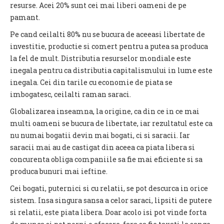
resurse. Acei 20% sunt cei mai liberi oameni de pe
pamant.
Pe cand ceilalti 80% nu se bucura de aceeasi libertate de
investitie, productie si comert pentru a putea sa produca
la fel de mult. Distributia resurselor mondiale este
inegala pentru ca distributia capitalismului in lume este
inegala. Cei din tarile cu economie de piata se
imbogatesc, ceilalti raman saraci.
Globalizarea inseamna, la origine, ca din ce in ce mai
multi oameni se bucura de libertate, iar rezultatul este ca
nu numai bogatii devin mai bogati, ci si saracii. Iar
saracii mai au de castigat din aceea ca piata libera si
concurenta obliga companiile sa fie mai eficiente si sa
produca bunuri mai ieftine.
Cei bogati, puternici si cu relatii, se pot descurca in orice
sistem. Insa singura sansa a celor saraci, lipsiti de putere
si relatii, este piata libera. Doar acolo isi pot vinde forta