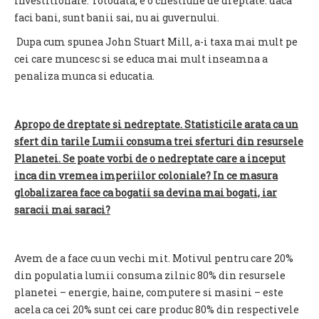
investitionale. Totodata, e o chestiune de dreptate: daca
faci bani, sunt banii sai, nu ai guvernului.
Dupa cum spunea John Stuart Mill, a-i taxa mai mult pe
cei care muncesc si se educa mai mult inseamna a
penaliza munca si educatia.
Apropo de dreptate si nedreptate. Statisticile arata ca un
sfert din tarile Lumii consuma trei sferturi din resursele
Planetei. Se poate vorbi de o nedreptate care a inceput
inca din vremea imperiilor coloniale? In ce masura
globalizarea face ca bogatii sa devina mai bogati, iar
saracii mai saraci?
Avem de a face cu un vechi mit. Motivul pentru care 20%
din populatia lumii consuma zilnic 80% din resursele
planetei – energie, haine, computere si masini – este
acela ca cei 20% sunt cei care produc 80% din respectivele