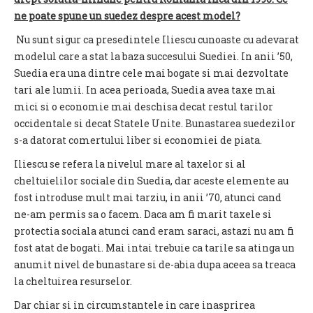
ne poate spune un suedez despre acest model?
Nu sunt sigur ca presedintele Iliescu cunoaste cu adevarat
modelul care a stat la baza succesului Suediei. In anii ’50,
Suedia era una dintre cele mai bogate si mai dezvoltate
tari ale lumii. In acea perioada, Suedia avea taxe mai
mici si o economie mai deschisa decat restul tarilor
occidentale si decat Statele Unite. Bunastarea suedezilor
s-a datorat comertului liber si economiei de piata.
Iliescu se refera la nivelul mare al taxelor si al
cheltuielilor sociale din Suedia, dar aceste elemente au
fost introduse mult mai tarziu, in anii ’70, atunci cand
ne-am permis sa o facem. Daca am fi marit taxele si
protectia sociala atunci cand eram saraci, astazi nu am fi
fost atat de bogati. Mai intai trebuie ca tarile sa atinga un
anumit nivel de bunastare si de-abia dupa aceea sa treaca
la cheltuirea resurselor.
Dar chiar si in circumstantele in care inasprirea