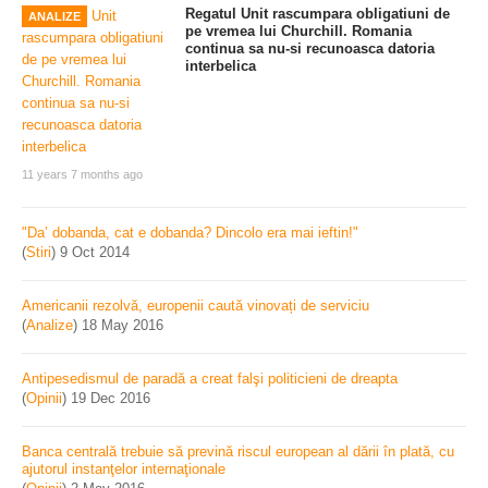
Regatul Unit rascumpara obligatiuni de
ANALIZE
pe vremea lui Churchill. Romania
continua sa nu-si recunoasca datoria
interbelica
11 years 7 months ago
"Da’ dobanda, cat e dobanda? Dincolo era mai ieftin!"
(
Stiri
)
9 Oct 2014
Americanii rezolvă, europenii caută vinovați de serviciu
(
Analize
)
18 May 2016
Antipesedismul de paradă a creat falşi politicieni de dreapta
(
Opinii
)
19 Dec 2016
Banca centrală trebuie să prevină riscul european al dării în plată, cu
ajutorul instanţelor internaţionale