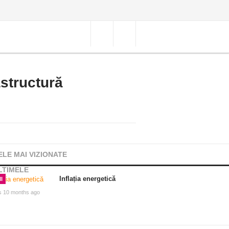
astructură
ELE MAI VIZIONATE
LTIMELE
Inflația energetică
I
s 10 months ago