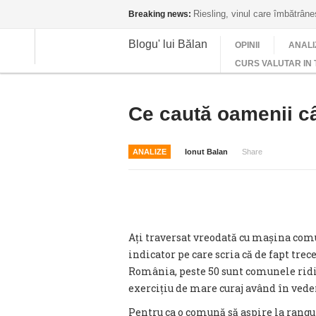
Riesling, vinul care îmbătrân
Breaking news:
Blogu' lui Bălan
OPINII
ANALI
CURS VALUTAR IN 
Ce caută oamenii câ
ANALIZE
Ionut Balan
Share
Ați traversat vreodată cu mașina com
indicator pe care scria că de fapt trec
România, peste 50 sunt comunele ridic
exercițiu de mare curaj având în vede
Pentru ca o comună să aspire la rangul 