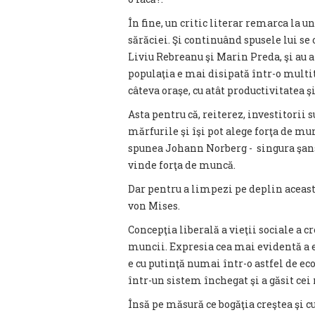
În fine, un critic literar remarca la
sărăciei. Şi continuând spusele lui se o
Liviu Rebreanu şi Marin Preda, şi au a
populaţia e mai disipată într-o multit
câteva oraşe, cu atât productivitatea 
Asta pentru că, reiterez, investitorii 
mărfurile şi îşi pot alege forţa de mu
spunea Johann Norberg - singura şansă 
vinde forţa de muncă.
Dar pentru a limpezi pe deplin aceast
von Mises.
Concepţia liberală a vieţii sociale a
muncii. Expresia cea mai evidentă a 
e cu putinţă numai într-o astfel de ec
într-un sistem închegat şi a găsit cei
Însă pe măsură ce bogăţia creştea şi 