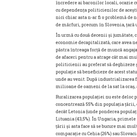
încredere ai baronilor locali, ocazie c
cu dependența politicienilor de aceștia
nici chiar asta n-ar fi o problemă de 
de mărfuri, precum în Slovenia, țară u
În urmă cu două decenii și jumătate, 
economie decapitalizată, care avea ne
păstra întreaga forță de muncă angaja
de afaceri pentru a atrage cât mai mul
politicienii au preferat să deghizeze 
populație să beneficieze de acest sta
unde au venit. După industrializarea 
milioane de oameni de la sat la oraș,
Ruralizarea populației nu este deloc p
concentrează 55% din populația țării, 
decât Letonia (unde ponderea populație
Lituania (43,5%). În Ungaria, primele
țării și asta face să se bucure mai mul
comparație cu Cehia (26%) sau Slovacia