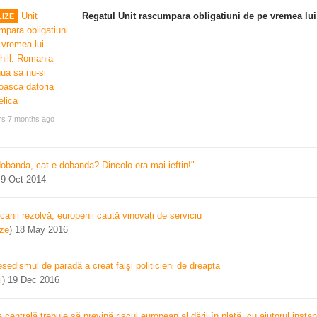
Regatul Unit rascumpara obligatiuni de pe vremea lui
IZE
rs 7 months ago
dobanda, cat e dobanda? Dincolo era mai ieftin!"
)
9 Oct 2014
canii rezolvă, europenii caută vinovați de serviciu
ize
)
18 May 2016
sedismul de paradă a creat falşi politicieni de dreapta
i
)
19 Dec 2016
centrală trebuie să prevină riscul european al dării în plată, cu ajutorul instan