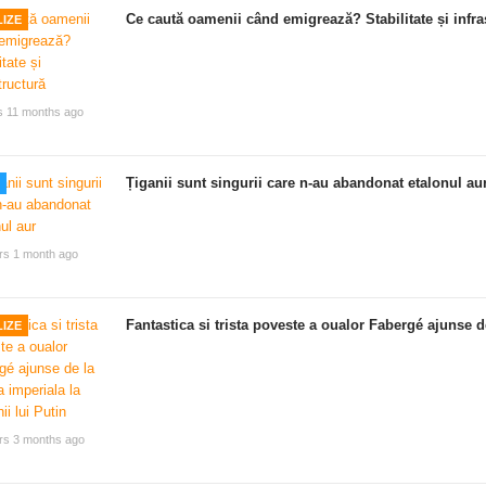
Ce caută oamenii când emigrează? Stabilitate și infra
IZE
s 11 months ago
Țiganii sunt singurii care n-au abandonat etalonul au
rs 1 month ago
Fantastica si trista poveste a oualor Fabergé ajunse de
IZE
rs 3 months ago