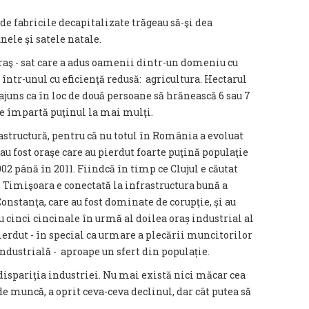
nde fabricile decapitalizate trăgeau să-şi dea
nele şi satele natale.
oraş - sat care a adus oamenii dintr-un domeniu cu
 într-unul cu eficienţă redusă: agricultura. Hectarul
ajuns ca în loc de două persoane să hrănească 6 sau 7
se împartă puţinul la mai mulţi.
frastructură, pentru că nu totul în România a evoluat
u fost oraşe care au pierdut foarte puţină populaţie
002 până în 2011. Fiindcă în timp ce Clujul e căutat
, Timişoara e conectată la infrastructura bună a
Constanţa, care au fost dominate de corupţie, şi au
 cinci cincinale în urmă al doilea oraș industrial al
 pierdut - în special ca urmare a plecării muncitorilor
dustrială - aproape un sfert din populație.
dispariţia industriei. Nu mai există nici măcar cea
de muncă, a oprit ceva-ceva declinul, dar cât putea să