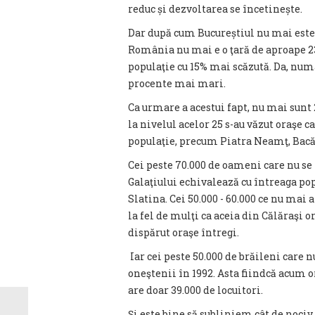
reduc și dezvoltarea se încetinește.
Dar după cum Bucureștiul nu mai est
România nu mai e o ţară de aproape 23 
populaţie cu 15% mai scăzută. Da, numa
procente mai mari.
Ca urmare a acestui fapt, nu mai sunt 2
la nivelul acelor 25 s-au văzut oraşe c
populaţie, precum Piatra Neamţ, Bacău,
Cei peste 70.000 de oameni care nu se
Galaţiului echivalează cu întreaga pop
Slatina. Cei 50.000 - 60.000 ce nu mai 
la fel de mulţi ca aceia din Călăraşi o
dispărut oraşe întregi.
Iar cei peste 50.000 de brăileni care 
oneştenii în 1992. Asta fiindcă acum o
are doar 39.000 de locuitori.
Şi este bine să subliniem cât de noci