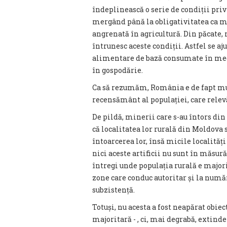
îndeplinească o serie de condiții privi
mergând până la obligativitatea ca mi
angrenată în agricultură. Din păcate,
întrunesc aceste condiții. Astfel se a
alimentare de bază consumate în medi
în gospodărie.
Ca să rezumăm, România e de fapt m
recensământ al populației, care relevă
De pildă, minerii care s-au întors din
că localitatea lor rurală din Moldova 
întoarcerea lor, însă micile localităț
nici aceste artificii nu sunt în măsură
întregi unde populația rurală e major
zone care conduc autoritar și la numă
subzistență.
Totuși, nu acesta a fost neapărat obie
majoritară - , ci, mai degrabă, extin