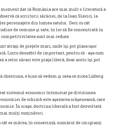
 un moment dat că România are mai mult o literatură a
bservă că scriitorii sărăciei, de la Ioan Slavici, la
les personajele din lumea satului. Deci cu cât
udine de comune şi sate, în loc să fie concentrată în
şi competitivitatea sunt mai reduse.
sunt atraşi de pieţele mari, unde îşi pot plasa uşor
ncă. Lucru deosebit de important, pentru că - aşa cum
a celor săraci este piaţa liberă, doar acolo îşi pot
ă chestiune, e bine să vedem şi ceea ce zicea Lüdwig
 creat sistemul economic întemeiat pe diviziunea
economiei de schimb este aşezarea orăşenească, care
onomie. În oraşe, doctrina liberală a fost dezvoltată
 mai mulţi susţinători.
cu cât se mărea, în consecinţă, numărul de imigranţi