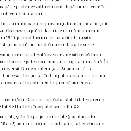
 ca să se poate dezvolta eficient, după cum se vede în
 au devenit şi mai mici.
re lucrau mulţi oameni proveniţi din migraţia forţată
eze. Ceauşescu a plătit datoria externă şi nu a mai
în 1990, primul lucru ce trebuia făcut era să se
tiţiilor străine, fiindcă nu existau alte surse.
 economie centralizată avea nevoie să treacă la un
est lucru se putea face numai cu capital din afară. În
ţa inversă: Nu ne vindem ţara. Şi pentru că s-a
ost necesar, în special în timpul mandatelor lui Ion
 s-au conectat la politic şi împreună au generat
 oraşele ţării. Oamenii au căutat stabilitatea precum
 Statele Unite la începutul secolului XX.
ucureşti, şi în împrejurimile sale (populaţia din
 10 ani!) pentru a obţine stabilitate şi a beneficia de