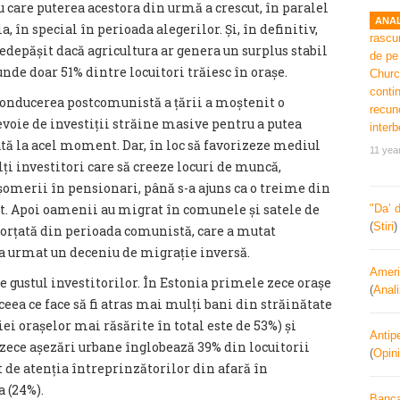
u care puterea acestora din urmă a crescut, în paralel
ANAL
, în special în perioada alegerilor. Și, în definitiv,
nedepășit dacă agricultura ar genera un surplus stabil
nde doar 51% dintre locuitori trăiesc în orașe.
conducerea postcomunistă a țării a moștenit o
voie de investiții străine masive pentru a putea
tă la acel moment. Dar, în loc să favorizeze mediul
11 yea
ți investitori care să creeze locuri de muncă,
șomerii în pensionari, până s-a ajuns ca o treime din
tut. Apoi oamenii au migrat în comunele și satele de
"Da’ 
(
Stiri
forțată din perioada comunistă, care a mutat
 a urmat un deceniu de migrație inversă.
Ameri
e gustul investitorilor. În Estonia primele zece orașe
(
Anal
ceea ce face să fi atras mai mulți bani din străinătate
i orașelor mai răsărite în total este de 53%) și
Antipe
 zece așezări urbane înglobează 39% din locuitorii
(
Opini
t de atenția întreprinzătorilor din afară în
 (24%).
Banca 