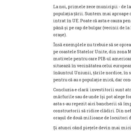
La noi, primele zece municipii - de la
populația țării. Suntem mai aproape de
intrat în UE. Poate că asta e cauza pe
până și pe cap de bulgar (vecinii de l
orașe).
Însă exemplele nu trebuie să se oprea
pe coastele Statelor Unite, din zona M
motivele pentru care PIB-ul american 
situează în vecinătatea celui european
înăuntrul Uniunii, țările nordice, în 
pentru că au o populație mică, dar con
Concluzia e clară: investitorii sunt at
mărfurile sau de unde își pot alege fo
asta s-au repezit aici bancherii să î
constructorii să ridice clădiri. Din ne
orașul de două milioane de locuitori d
Și atunci când piețele devin mai mici,