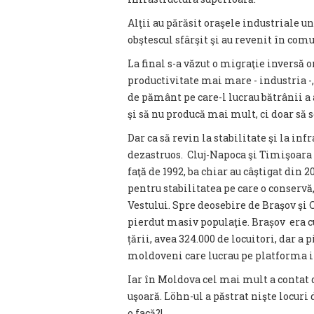
Alţii au părăsit oraşele industriale u
obştescul sfârşit şi au revenit în comu
La final s-a văzut o migraţie inversă 
productivitate mai mare - industria -,
de pământ pe care-l lucrau bătrânii a 
şi să nu producă mai mult, ci doar să 
Dar ca să revin la stabilitate şi la in
dezastruos. Cluj-Napoca şi Timişoara a
faţă de 1992, ba chiar au câştigat din 2
pentru stabilitatea pe care o conservă
Vestului. Spre deosebire de Braşov şi 
pierdut masiv populaţie. Brașov era cu
țării, avea 324.000 de locuitori, dar a
moldoveni care lucrau pe platforma in
Iar în Moldova cel mai mult a contat 
uşoară. Löhn-ul a păstrat nişte locuri 
o facă?!