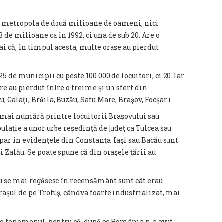
e metropola de două milioane de oameni, nici
de milioane ca în 1992, ci una de sub 20. Are o
i că, în timpul acesta, multe oraşe au pierdut
5 de municipii cu peste 100.000 de locuitori, ci 20. Iar
are au pierdut între o treime şi un sfert din
 Galaţi, Brăila, Buzău, Satu Mare, Braşov, Focşani.
 mai numără printre locuitorii Braşovului sau
ulaţie a unor urbe reşedinţă de judeţ ca Tulcea sau
apar în evidenţele din Constanţa, Iaşi sau Bacău sunt
ri Zalău. Se poate spune că din oraşele ţării au
nu se mai regăsesc în recensământ sunt cât erau
raşul de pe Trotuş, cândva foarte industrializat, mai
v e fenomenul, pentru că, după ce România n-a avut