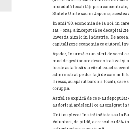
niciodată localităţi prea concentrate,
Statele Unite sau în Japonia, acestea
În anii ’80, economia de la noi, în ca
sat – oraş, a început să se decapitaliz
investit nimic în industrie. De aceea, 
capitalizeze economia cu ajutorul inves
Aşadar, în urmă cu un sfert de secol o
mod de gestionare descentralizat şi ac
loc de asta însă s-a văzut exact secven
administrat pe dos faţă de cum ar fi f
Iliescu, au apărut baronii locali, care
corupţia.
Astfel se explică de ce s-au depopulat
au dorit şi ardelenii ce au emigrat în
Unii au plecat în străinătate sau la B
Voluntari, de pildă, a crescut cu 43% in
infrastructura superioară.