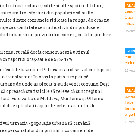
nd infrastructura, școlile și alte spații edilitare,
ANAL
nimum trei sferturi din populație să nu fie
 multe dintre comunele ridicate la rangul de oraș nu
junge ca o cantitate semnificativă din produsele
9 year
ul urban să nu provină din comerț, ci să fie produse
ult mai rurală decât consemnează ultimul
STIRI
 că raportul oraș-sat e de 53%-47%.
 orășelele bazinului Petroșani au observat cu stupoare
12 yea
s-a transformat în oraș la puțin timp după
i urbane de unde au plecat n-au devenit comune. Deși
 să oprească statisticile să releve că sunt regiuni
ANAL
itară. Este vorba de Moldova, Muntenia și Oltenia -
rul de exploatații agricole, cele mai multe de
ctivul urmărit - populația urbană să rămână
10 yea
derea personalului din primării cu oameni de