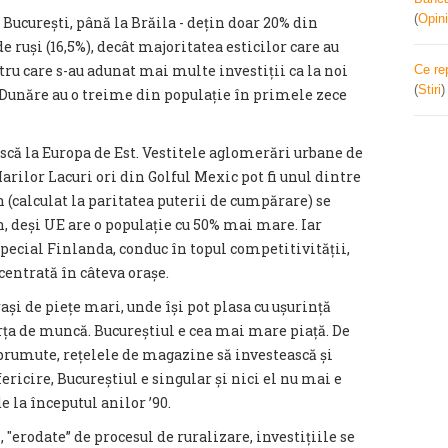
(
Opini
 București, până la Brăila - dețin doar 20% din
 ruși (16,5%), decât majoritatea esticilor care au
ntru care s-au adunat mai multe investiții ca la noi
Ce re
(
Stiri
a Dunăre au o treime din populație în primele zece
scă la Europa de Est. Vestitele aglomerări urbane de
arilor Lacuri ori din Golful Mexic pot fi unul dintre
(calculat la paritatea puterii de cumpărare) se
, deși UE are o populație cu 50% mai mare. Iar
special Finlanda, conduc în topul competitivității,
centrată în câteva orașe.
rași de piețe mari, unde își pot plasa cu ușurință
rța de muncă. Bucureștiul e cea mai mare piață. De
mprumute, rețelele de magazine să investească și
fericire, Bucureștiul e singular și nici el nu mai e
e la începutul anilor ’90.
 "erodate” de procesul de ruralizare, investițiile se