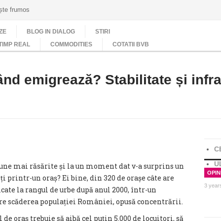
ește frumos
ZE
BLOG IN DIALOG
STIRI
TIMP REAL
COMMODITIES
COTATII BVB
nd emigrează? Stabilitate și infr
C
U
une mai răsărite și la un moment dat v-a surprins un
OPINI
eți printr-un oraș? Ei bine, din 320 de orașe câte are
3 year
ate la rangul de urbe după anul 2000, într-un
re scăderea populației României, opusă concentrării.
de oraș trebuie să aibă cel puțin 5.000 de locuitori, să