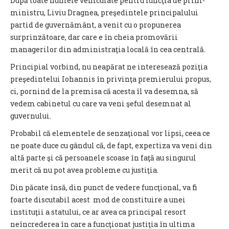
După toate numele vehiculate pentru funcţia de prim-
ministru, Liviu Dragnea, preşedintele principalului
partid de guvernământ, a venit cu o propunerea
surprinzătoare, dar care e în cheia promovării
managerilor din administraţia locală în cea centrală.
Principial vorbind, nu neapărat ne interesează poziţia
preşedintelui Iohannis în privinţa premierului propus,
ci, pornind de la premisa că acesta îl va desemna, să
vedem cabinetul cu care va veni şeful desemnat al
guvernului.
Probabil că elementele de senzaţional vor lipsi, ceea ce
ne poate duce cu gândul că, de fapt, expertiza va veni din
altă parte şi că persoanele scoase în faţă au singurul
merit că nu pot avea probleme cu justiţia.
Din păcate însă, din punct de vedere funcţional, va fi
foarte discutabil acest mod de constituire a unei
instituţii a statului, ce ar avea ca principal resort
neîncrederea în care a funcţionat justiţia în ultima