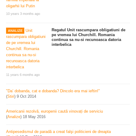
10 years 3 months ago
Regatul Unit rascumpara obligatiuni de
ANALIZE
pe vremea lui Churchill. Romania
continua sa nu-si recunoasca datoria
interbelica
11 years 6 months ago
"Da’ dobanda, cat e dobanda? Dincolo era mai ieftin!"
(
Stiri
)
9 Oct 2014
Americanii rezolvă, europenii caută vinovați de serviciu
(
Analize
)
18 May 2016
Antipesedismul de paradă a creat falşi politicieni de dreapta