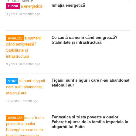
ULTIMELE
Inflația energetică
OPINII
3 years 10 months ago
Ce caută oamenii când emigrează?
ANALIZE
Stabilitate și infrastructură
9 years 10 months ago
Țiganii sunt singurii care n-au abandonat
STIRI
etalonul aur
12 years 1 month ago
Fantastica si trista poveste a oualor
ANALIZE
Fabergé ajunse de la familia imperiala la
oligarhii lui Putin