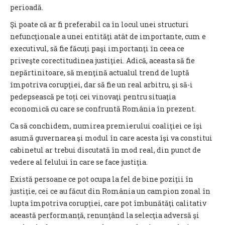
perioadă.
Şi poate că ar fi preferabil ca în locul unei structuri
nefuncţionale a unei entităţi atât de importante, cum e
executivul, să fie făcuţi paşi importanţi în ceea ce
priveşte corectitudinea justiţiei. Adică, aceasta să fie
nepărtinitoare, să menţină actualul trend de luptă
împotriva corupţiei, dar să fie un real arbitru, şi să-i
pedepsească pe toți cei vinovaţi pentru situaţia
economică cu care se confruntă România în prezent.
Ca să conchidem, numirea premierului coaliţiei ce îşi
asumă guvernarea şi modul în care acesta îşi va constitui
cabinetul ar trebui discutată în mod real, din punct de
vedere al felului în care se face justiţia.
Există persoane ce pot ocupa la fel de bine poziţii în
justiţie, cei ce au făcut din România un campion zonal în
lupta împotriva corupţiei, care pot îmbunătăţi calitativ
această performanţă, renunţând la selecţia adversă şi