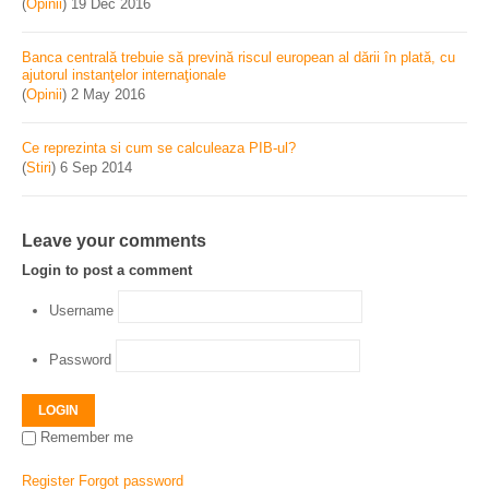
(
Opinii
)
19 Dec 2016
Banca centrală trebuie să prevină riscul european al dării în plată, cu
ajutorul instanţelor internaţionale
(
Opinii
)
2 May 2016
Ce reprezinta si cum se calculeaza PIB-ul?
(
Stiri
)
6 Sep 2014
Leave your comments
Login to post a comment
Username
Password
LOGIN
Remember me
Register
Forgot password