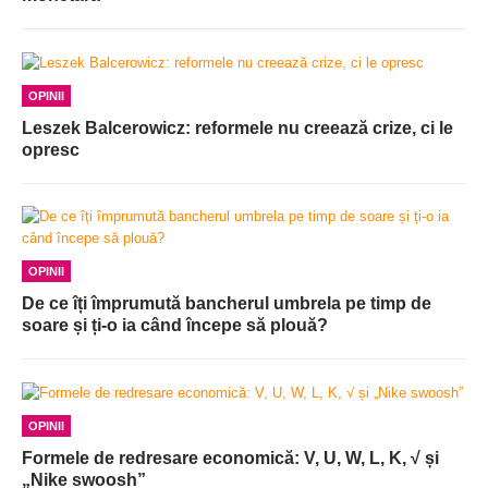
OPINII
Leszek Balcerowicz: reformele nu creează crize, ci le
opresc
OPINII
De ce îți împrumută bancherul umbrela pe timp de
soare și ți-o ia când începe să plouă?
OPINII
Formele de redresare economică: V, U, W, L, K, √ și
„Nike swoosh”