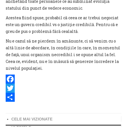
anchetând toate persoanele ce au subminat evoluţia
statului din punct de vedere economic.
Acestea fiind spuse, probabil că ceea ce ar trebui negociat
este un guvern credibil vs o justiţie credibilă. Pentru că e
greu de pus o problemă fără cealaltă.
Nu e cazul să ne pierdem în amănunte, ci să venim cu o
altă linie de abordare, în condiţiile în care, în momentul
de faţă, unui organism necredibil i se opune altul la fel.
Ceea ce, evident, nu e în măsură să genereze încredere la
nivelul populaţiei.
Facebook
Twitter
Share
CELE MAI VIZIONATE