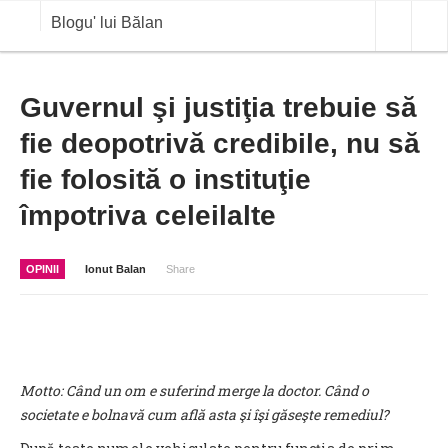
Blogu' lui Bălan
OPINII
Guvernul şi justiţia trebuie să
fie deopotrivă credibile, nu să
ANALIZE
fie folosită o instituţie
BLOG IN DIALOG
împotriva celeilalte
STIRI
CURS VALUTAR IN TIMP REAL
OPINII
Ionut Balan
Share
COMMODITIES
COTATII BVB
Motto: Când un om e suferind merge la doctor. Când o
societate e bolnavă cum află asta şi îşi găseşte remediul?