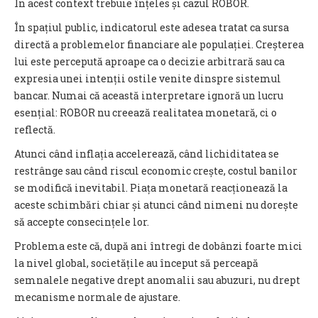
În acest context trebuie înțeles și cazul ROBOR.
În spațiul public, indicatorul este adesea tratat ca sursa
directă a problemelor financiare ale populației. Creșterea
lui este percepută aproape ca o decizie arbitrară sau ca
expresia unei intenții ostile venite dinspre sistemul
bancar. Numai că această interpretare ignoră un lucru
esențial: ROBOR nu creează realitatea monetară, ci o
reflectă.
Atunci când inflația accelerează, când lichiditatea se
restrânge sau când riscul economic crește, costul banilor
se modifică inevitabil. Piața monetară reacționează la
aceste schimbări chiar și atunci când nimeni nu dorește
să accepte consecințele lor.
Problema este că, după ani întregi de dobânzi foarte mici
la nivel global, societățile au început să perceapă
semnalele negative drept anomalii sau abuzuri, nu drept
mecanisme normale de ajustare.