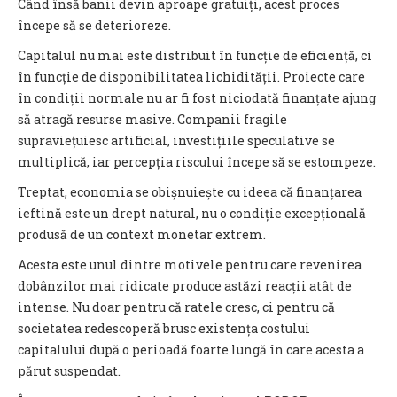
Când însă banii devin aproape gratuiți, acest proces
începe să se deterioreze.
Capitalul nu mai este distribuit în funcție de eficiență, ci
în funcție de disponibilitatea lichidității. Proiecte care
în condiții normale nu ar fi fost niciodată finanțate ajung
să atragă resurse masive. Companii fragile
supraviețuiesc artificial, investițiile speculative se
multiplică, iar percepția riscului începe să se estompeze.
Treptat, economia se obișnuiește cu ideea că finanțarea
ieftină este un drept natural, nu o condiție excepțională
produsă de un context monetar extrem.
Acesta este unul dintre motivele pentru care revenirea
dobânzilor mai ridicate produce astăzi reacții atât de
intense. Nu doar pentru că ratele cresc, ci pentru că
societatea redescoperă brusc existența costului
capitalului după o perioadă foarte lungă în care acesta a
părut suspendat.