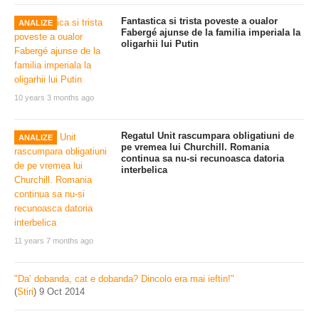
Fantastica si trista poveste a oualor
ANALIZE
Fabergé ajunse de la familia imperiala la
oligarhii lui Putin
10 years 3 months ago
Regatul Unit rascumpara obligatiuni de
ANALIZE
pe vremea lui Churchill. Romania
continua sa nu-si recunoasca datoria
interbelica
11 years 7 months ago
"Da’ dobanda, cat e dobanda? Dincolo era mai ieftin!"
(
Stiri
)
9 Oct 2014