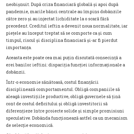
neobișnuit. După criza financiară globală și apoi după
pandemie, marile bănci centrale au împins dobânzile
către zero și au injectat lichiditate la o scară fără
precedent. Creditul ieftin a devenit noua normalitate, iar
piețele au început treptat să se comporte ca și cum
timpul, riscul și disciplina financiară și-ar fi pierdut
importanța.
Aceasta este poate cea mai puțin discutată consecință a
erei banilor ieftini: dispariția funcției informaționale a
dobânzii.
Într-o economie sănătoasă, costul finanțării
disciplinează comportamentul. Obligă companiile să
aleagă investițiile productive, obligă guvernele să țină
cont de costul deficitului și obligă investitorii să
diferențieze între proiecte solide și simple promisiuni
speculative. Dobânda funcționează astfel ca un mecanism
de selecție economică.