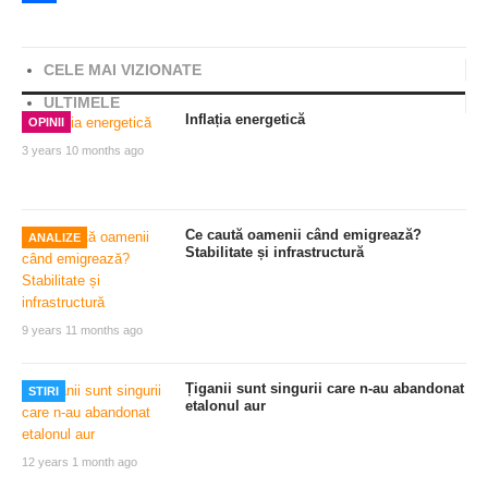
Share
CELE MAI VIZIONATE
ULTIMELE
Inflația energetică
OPINII
3 years 10 months ago
Ce caută oamenii când emigrează?
ANALIZE
Stabilitate și infrastructură
9 years 11 months ago
Țiganii sunt singurii care n-au abandonat
STIRI
etalonul aur
12 years 1 month ago