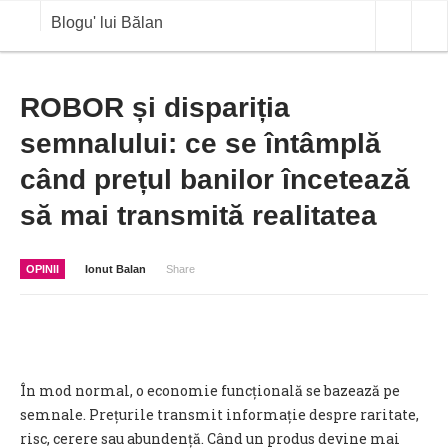
Blogu' lui Bălan
OPINII
ROBOR și dispariția
semnalului: ce se întâmplă
ANALIZE
când prețul banilor încetează
BLOG IN DIALOG
să mai transmită realitatea
STIRI
CURS VALUTAR IN TIMP REAL
OPINII
Ionut Balan
Share
COMMODITIES
COTATII BVB
În mod normal, o economie funcțională se bazează pe
semnale. Prețurile transmit informație despre raritate,
risc, cerere sau abundență. Când un produs devine mai