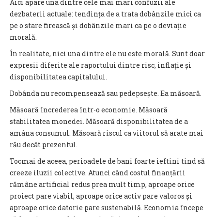
Aici apare una dintre cele mai mari confuzii ale
dezbaterii actuale: tendința de a trata dobânzile mici ca
pe o stare firească și dobânzile mari ca pe o deviație
morală.
În realitate, nici una dintre ele nu este morală. Sunt doar
expresii diferite ale raportului dintre risc, inflație și
disponibilitatea capitalului.
Dobânda nu recompensează sau pedepsește. Ea măsoară.
Măsoară încrederea într-o economie. Măsoară
stabilitatea monedei. Măsoară disponibilitatea de a
amâna consumul. Măsoară riscul ca viitorul să arate mai
rău decât prezentul.
Tocmai de aceea, perioadele de bani foarte ieftini tind să
creeze iluzii colective. Atunci când costul finanțării
rămâne artificial redus prea mult timp, aproape orice
proiect pare viabil, aproape orice activ pare valoros și
aproape orice datorie pare sustenabilă. Economia începe