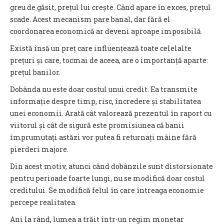
greu de găsit, prețul lui crește. Când apare în exces, prețul
scade. Acest mecanism pare banal, dar fără el
coordonarea economică ar deveni aproape imposibilă.
Există însă un preț care influențează toate celelalte
prețuri și care, tocmai de aceea, are o importanță aparte:
prețul banilor.
Dobânda nu este doar costul unui credit. Ea transmite
informație despre timp, risc, încredere și stabilitatea
unei economii. Arată cât valorează prezentul în raport cu
viitorul și cât de sigură este promisiunea că banii
împrumutați astăzi vor putea fi returnați mâine fără
pierderi majore.
Din acest motiv, atunci când dobânzile sunt distorsionate
pentru perioade foarte lungi, nu se modifică doar costul
creditului. Se modifică felul în care întreaga economie
percepe realitatea.
Ani la rând, lumea a trăit într-un regim monetar