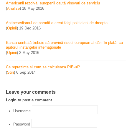
Americanii rezolvă, europenii caută vinovați de serviciu
(
Analize
)
18 May 2016
Antipesedismul de paradă a creat falşi politicieni de dreapta
(
Opinii
)
19 Dec 2016
Banca centrală trebuie să prevină riscul european al dării în plată, cu
ajutorul instanţelor internaţionale
(
Opinii
)
2 May 2016
Ce reprezinta si cum se calculeaza PIB-ul?
(
Stiri
)
6 Sep 2014
Leave your comments
Login to post a comment
Username
Password