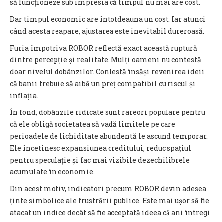
să funcționeze sub impresia că timpul nu mai are cost.
Dar timpul economic are întotdeauna un cost. Iar atunci
când acesta reapare, ajustarea este inevitabil dureroasă.
Furia împotriva ROBOR reflectă exact această ruptură
dintre percepție și realitate. Mulți oameni nu contestă
doar nivelul dobânzilor. Contestă însăși revenirea ideii
că banii trebuie să aibă un preț compatibil cu riscul și
inflația.
În fond, dobânzile ridicate sunt rareori populare pentru
că ele obligă societatea să vadă limitele pe care
perioadele de lichiditate abundentă le ascund temporar.
Ele încetinesc expansiunea creditului, reduc spațiul
pentru speculație și fac mai vizibile dezechilibrele
acumulate în economie.
Din acest motiv, indicatori precum ROBOR devin adesea
ținte simbolice ale frustrării publice. Este mai ușor să fie
atacat un indice decât să fie acceptată ideea că ani întregi