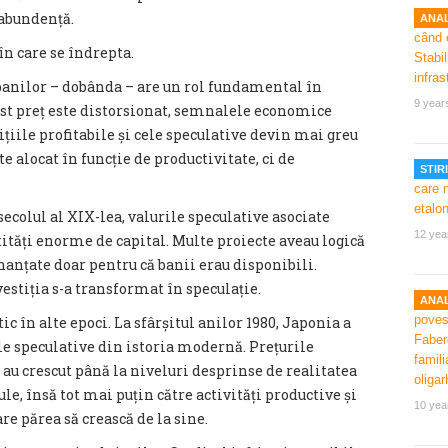
 abundență.
ANAL
în care se îndrepta.
banilor – dobânda – are un rol fundamental în
9 year
est preț este distorsionat, semnalele economice
ițiile profitabile și cele speculative devin mai greu
te alocat în funcție de productivitate, ci de
STIRI
ecolul al XIX-lea, valurile speculative asociate
12 yea
ntități enorme de capital. Multe proiecte aveau logică
nanțate doar pentru că banii erau disponibili.
estiția s-a transformat în speculație.
ANAL
 în alte epoci. La sfârșitul anilor 1980, Japonia a
e speculative din istoria modernă. Prețurile
e au crescut până la niveluri desprinse de realitatea
le, însă tot mai puțin către activități productive și
10 yea
re părea să crească de la sine.