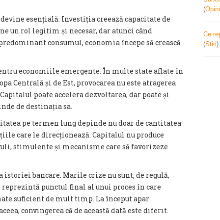
(
Opini
devine esențială. Investiția creează capacitate de
ne un rol legitim și necesar, dar atunci când
Ce re
 predominant consumul, economia începe să crească
(
Stiri
pentru economiile emergente. În multe state aflate în
opa Centrală și de Est, provocarea nu este atragerea
. Capitalul poate accelera dezvoltarea, dar poate și
nde de destinația sa.
tatea pe termen lung depinde nu doar de cantitatea
uțiile care le direcționează. Capitalul nu produce
guli, stimulente și mecanisme care să favorizeze
 istoriei bancare. Marile crize nu sunt, de regulă,
reprezintă punctul final al unui proces în care
te suficient de mult timp. La început apar
ceea, convingerea că de această dată este diferit.