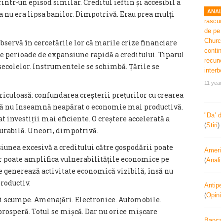
rintr-un episod similar. Creditul ieftin și accesibil a
ANAL
 nu era lipsa banilor. Dimpotrivă. Erau prea mulți
ervă în cercetările lor că marile crize financiare
e perioade de expansiune rapidă a creditului. Tiparul
 secolelor. Instrumentele se schimbă. Țările se
11 yea
ericuloasă: confundarea creșterii prețurilor cu crearea
iază nu înseamnă neapărat o economie mai productivă.
"Da’ 
 investiții mai eficiente. O creștere accelerată a
(
Stiri
urabilă. Uneori, dimpotrivă.
siunea excesivă a creditului către gospodării poate
Ameri
r poate amplifica vulnerabilitățile economice pe
(
Anal
re generează activitate economică vizibilă, însă nu
roductiv.
Antipe
(
Opini
ai scumpe. Amenajări. Electronice. Automobile.
rosperă. Totul se mișcă. Dar nu orice mișcare
Banca 