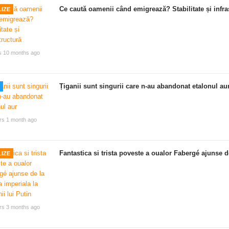
Ce caută oamenii când emigrează? Stabilitate și infra
IZE
s 10 months ago
Țiganii sunt singurii care n-au abandonat etalonul au
rs 1 month ago
Fantastica si trista poveste a oualor Fabergé ajunse de
IZE
rs 3 months ago