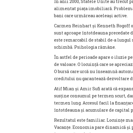
În anii 2000, Statele Unite au trecut p
alimentat piața imobiliară. Problema
bani care urmăreau aceleași active.
Carmen Reinhart și Kenneth Rogoff obs
sunt aproape întotdeauna precedate d
este remarcabil de stabil de-a lungul
schimbă. Psihologia rămâne.
În astfel de perioade apare o iluzie p
de valoare. O locuință care se aprec
O bursă care urcă nu înseamnă automat
creditului nu garantează dezvoltare d
Atif Mian și Amir Sufi arată că expan
susține consumul pe termen scurt, da
termen lung. Accesul facil la finanța
întotdeauna și acumulare de capital p
Rezultatul este familiar. Locuințe m
Vacanțe. Economia pare dinamică și p