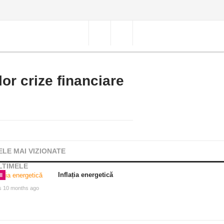
lor crize financiare
ELE MAI VIZIONATE
LTIMELE
Inflația energetică
I
s 10 months ago