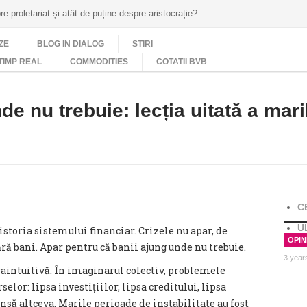
e proletariat și atât de puține despre aristocrație?
ZE
BLOG IN DIALOG
STIRI
TIMP REAL
COMMODITIES
COTATII BVB
e nu trebuie: lecția uitată a mari
C
U
istoria sistemului financiar. Crizele nu apar, de
OPINI
ă bani. Apar pentru că banii ajung unde nu trebuie.
3 year
aintuitivă. În imaginarul colectiv, problemele
elor: lipsa investițiilor, lipsa creditului, lipsa
însă altceva. Marile perioade de instabilitate au fost