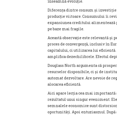
înseamnă evoluție.
Diferența dintre consum și investiție 
producție viitoare. Consumului îi revi
expansiunea creditului alimentează
pe baze mai fragile.
Această observație este relevantă și 
proces de convergență, inclusiv în Eur
capitalului, ci utilizarea lui eficientă
amplifica dezechilibrele. Efectul depi
Douglass North argumenta că prosperi
resurselor disponibile, ci și de instit
automat dezvoltare. Are nevoie de re
alocarea eficientă.
Aici apare lecția cea mai importantă a
rezultatul unui singur eveniment. Ele 
semnalele economice sunt distorsiona
oportunități. Apoi entuziasmul. După a