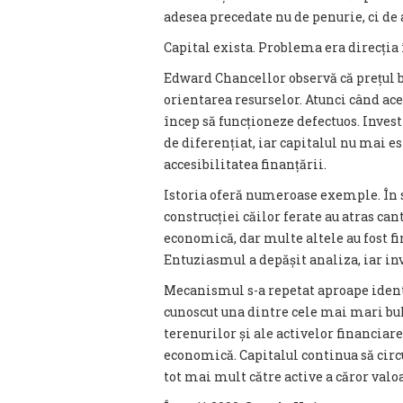
adesea precedate nu de penurie, ci de
Capital exista. Problema era direcția 
Edward Chancellor observă că prețul 
orientarea resurselor. Atunci când ac
încep să funcționeze defectuos. Invest
de diferențiat, iar capitalul nu mai es
accesibilitatea finanțării.
Istoria oferă numeroase exemple. În s
construcției căilor ferate au atras ca
economică, dar multe altele au fost fi
Entuziasmul a depășit analiza, iar inv
Mecanismul s-a repetat aproape identic
cunoscut una dintre cele mai mari bul
terenurilor și ale activelor financiar
economică. Capitalul continua să circu
tot mai mult către active a căror valoa