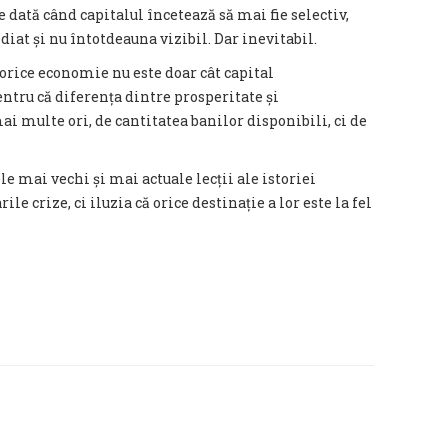
e dată când capitalul încetează să mai fie selectiv,
iat și nu întotdeauna vizibil. Dar inevitabil.
 orice economie nu este doar cât capital
entru că diferența dintre prosperitate și
ai multe ori, de cantitatea banilor disponibili, ci de
le mai vechi și mai actuale lecții ale istoriei
e crize, ci iluzia că orice destinație a lor este la fel