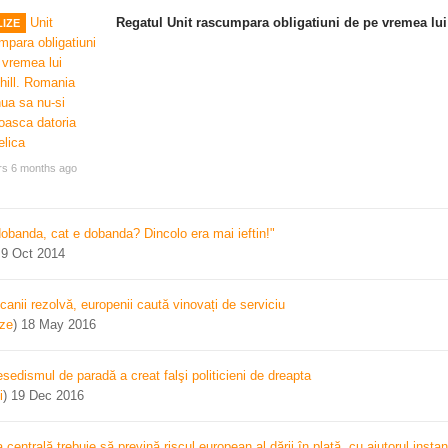
Regatul Unit rascumpara obligatiuni de pe vremea lui
IZE
rs 6 months ago
dobanda, cat e dobanda? Dincolo era mai ieftin!"
)
9 Oct 2014
canii rezolvă, europenii caută vinovați de serviciu
ize
)
18 May 2016
sedismul de paradă a creat falşi politicieni de dreapta
i
)
19 Dec 2016
centrală trebuie să prevină riscul european al dării în plată, cu ajutorul instan