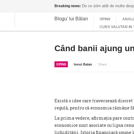
De ce știm atât de multe despr
Breaking news:
Blogu' lui Bălan
OPINII
ANALI
CURS VALUTAR IN 
Când banii ajung und
OPINII
Ionut Balan
Share
Există o idee care traversează discret 
regulă, pentru că economia rămâne făr
La prima vedere, afirmația pare contr
economice sunt asociate cu lipsa resurs
lichidității. Istoria financiară spune 