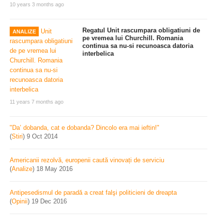
10 years 3 months ago
Regatul Unit rascumpara obligatiuni de
ANALIZE
pe vremea lui Churchill. Romania
continua sa nu-si recunoasca datoria
interbelica
11 years 7 months ago
"Da’ dobanda, cat e dobanda? Dincolo era mai ieftin!"
(
Stiri
)
9 Oct 2014
Americanii rezolvă, europenii caută vinovați de serviciu
(
Analize
)
18 May 2016
Antipesedismul de paradă a creat falşi politicieni de dreapta
(
Opinii
)
19 Dec 2016