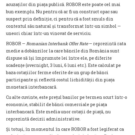
acuzaților din piața publică. ROBOR este poate cel mai
bun exemplu. Nu pentru că ar fi un construct opac sau
suspect prin definiție, ci pentru că a fost smuls din
contextul său natural și transformat într-un simbol —
uneori chiar într-un vinovat de serviciu.
ROBOR —
Romanian Interbank Offer Rate
— reprezintă rata
medie a dobânzilor la care băncile din România sunt
dispuse să își împrumute lei între ele, pe diferite
scadențe (overnight, 3 luni, 6 luni etc.). Este calculat pe
baza cotațiilor ferme oferite de un grup de bănci
participante și reflectă costul lichidității din piața
monetară interbancară.
Cu alte cuvinte, este prețul banilor pe termen scurt într-o
economie, stabilit de bănci comerciale pe piața
interbancară. Este media unor cotații de piață, nu
reprezintă decizii administrative.
Și totuși, în momentul în care ROBOR a fost legiferat ca