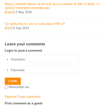
Banca centrală trebuie să prevină riscul european al dării în plată, cu
ajutorul instanţelor internaţionale
(
Opinii
)
2 May 2016
Ce reprezinta si cum se calculeaza PIB-ul?
(
Stiri
)
6 Sep 2014
Leave your comments
Login to post a comment
Username
Password
LOGIN
Remember me
Register
Forgot password
Post comment as a guest