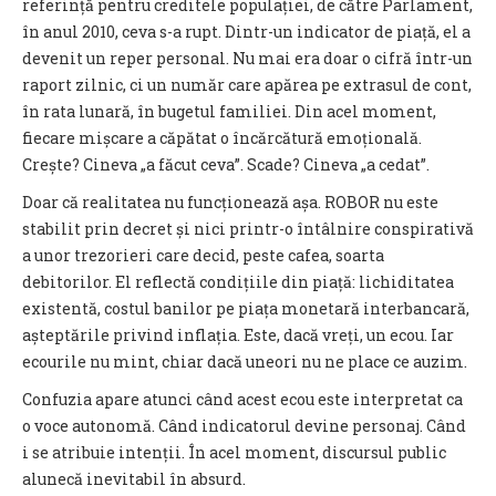
referință pentru creditele populației, de către Parlament,
în anul 2010, ceva s-a rupt. Dintr-un indicator de piață, el a
devenit un reper personal. Nu mai era doar o cifră într-un
raport zilnic, ci un număr care apărea pe extrasul de cont,
în rata lunară, în bugetul familiei. Din acel moment,
fiecare mișcare a căpătat o încărcătură emoțională.
Crește? Cineva „a făcut ceva”. Scade? Cineva „a cedat”.
Doar că realitatea nu funcționează așa. ROBOR nu este
stabilit prin decret și nici printr-o întâlnire conspirativă
a unor trezorieri care decid, peste cafea, soarta
debitorilor. El reflectă condițiile din piață: lichiditatea
existentă, costul banilor pe piața monetară interbancară,
așteptările privind inflația. Este, dacă vreți, un ecou. Iar
ecourile nu mint, chiar dacă uneori nu ne place ce auzim.
Confuzia apare atunci când acest ecou este interpretat ca
o voce autonomă. Când indicatorul devine personaj. Când
i se atribuie intenții. În acel moment, discursul public
alunecă inevitabil în absurd.