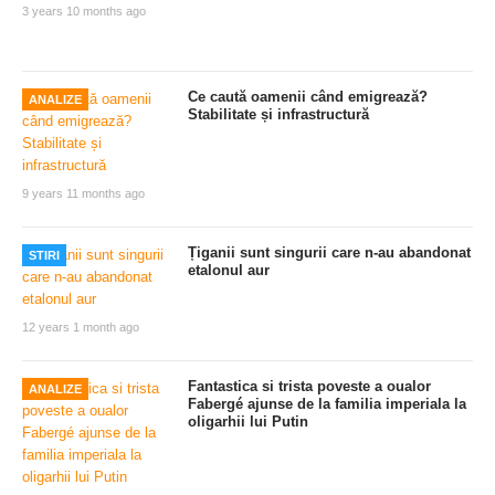
3 years 10 months ago
Ce caută oamenii când emigrează?
ANALIZE
Stabilitate și infrastructură
9 years 11 months ago
Țiganii sunt singurii care n-au abandonat
STIRI
etalonul aur
12 years 1 month ago
Fantastica si trista poveste a oualor
ANALIZE
Fabergé ajunse de la familia imperiala la
oligarhii lui Putin