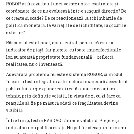
ROBOR ar fi rezultatul unei voințe unice, controlate și
coordonate, de ce nu evoluează într-o singură direcție? De
ce crește și scade? De ce reacționează la schimbările de
politică monetară, la variațiile de lichiditate, la șocurile
externe?
Răspunsul este banal, dar esențial: pentru că este un
indicator de piață. Iar piețele, cu toate imperfecțiunile
lor, au această proprietate fundamentală — reflectă
realitatea, nu o inventează.
Adevărata problemă nu este existența ROBOR, ci modul
în care a fost integrat în arhitectura financiară accesibilă
publicului larg: expunerea directă a unui mecanism
tehnic, prin definiție volatil, în viața de zi cu zi face ca
reacțiile să fie pe măsură odată ce fragilitatea devine
vizibilă.
Între timp, lecția RASDAQ rămâne valabilă. Piețele și
indicatorii nu pot fi arestați. Nu pot fi judecați în termeni