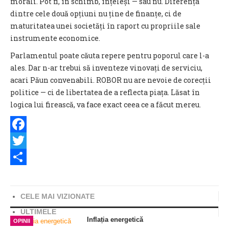
morali. Pot fi, în schimb, înțeleși — sau nu. Diferența
dintre cele două opțiuni nu ține de finanțe, ci de
maturitatea unei societăți în raport cu propriile sale
instrumente economice.
Parlamentul poate căuta repere pentru poporul care l-a
ales. Dar n-ar trebui să inventeze vinovați de serviciu,
acari Păun convenabili. ROBOR nu are nevoie de corecții
politice — ci de libertatea de a reflecta piața. Lăsat în
logica lui firească, va face exact ceea ce a făcut mereu.
Facebook
Twitter
Share
CELE MAI VIZIONATE
ULTIMELE
Inflația energetică
OPINII