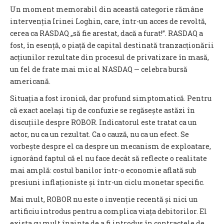
Un moment memorabil din această categorie rămâne
intervenția Irinei Loghin, care, într-un acces de revoltă,
cerea ca RASDAQ „să fie arestat, dacă a furat!”. RASDAQ a
fost, în esență, o piață de capital destinată tranzacționării
acțiunilor rezultate din procesul de privatizare în masă,
un fel de frate mai mic al NASDAQ — celebra bursă
americană.
Situația a fost ironică, dar profund simptomatică. Pentru
că exact același tip de confuzie se regăsește astăzi în
discuțiile despre ROBOR. Indicatorul este tratat ca un
actor, nu ca un rezultat. Ca o cauză, nu ca un efect. Se
vorbește despre el ca despre un mecanism de exploatare,
ignorând faptul că el nu face decât să reflecte o realitate
mai amplă: costul banilor într-o economie aflată sub
presiuni inflaționiste și într-un ciclu monetar specific.
Mai mult, ROBOR nu este o invenție recentă și nici un
artificiu introdus pentru a complica viața debitorilor. El
exista cu mult înainte de a fi introdus în contractele de