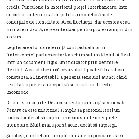
credit. Funcționa în interiorul pieței interbancare, într-
un culoar determinat de politica monetară și de
condițiile de lichiditate. Avea fluctuații, dar acestea erau,
în mare măsură, relevante doar pentru profesioniștii din
sistem.
Legiferarea lui ca referință contractuală prin
“intervenție” parlamentară a schimbat însă totul. A fixat,
într-un document rigid, un indicator prin definiție
flexibil. A creat iluzia că ceva volatil poate fi tratat ca o
constantă. Și, inevitabil, a generat tensiuni atunci când
realitatea pieței a început să se miște în direcții
incomode.
De aici și reacțiile. De aici și tentația de a găsi vinovați.
Pentru că este mult mai simplu să personalizezi un
indicator decât să explici mecanismele unei piețe
monetare. Mult mai ușor să acuzi decât să înțelegi.
Și totuși, o întrebare simplă rămâne în picioare: dacă