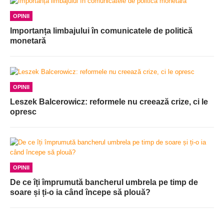
OPINII
Importanța limbajului în comunicatele de politică
monetară
OPINII
Leszek Balcerowicz: reformele nu creează crize, ci le
opresc
OPINII
De ce îți împrumută bancherul umbrela pe timp de
soare și ți-o ia când începe să plouă?