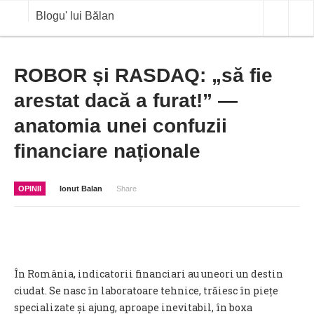
Blogu' lui Bălan
OPINII
ROBOR și RASDAQ: „să fie
arestat dacă a furat!” —
ANALIZE
anatomia unei confuzii
BLOG IN DIALOG
financiare naționale
STIRI
CURS VALUTAR IN TIMP REAL
OPINII
Ionut Balan
Share
COMMODITIES
COTATII BVB
În România, indicatorii financiari au uneori un destin
ciudat. Se nasc în laboratoare tehnice, trăiesc în piețe
specializate și ajung, aproape inevitabil, în boxa