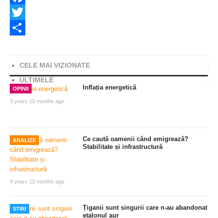
Facebook
Twitter
Share
CELE MAI VIZIONATE
ULTIMELE
Inflația energetică
OPINII
3 years 10 months ago
Ce caută oamenii când emigrează?
ANALIZE
Stabilitate și infrastructură
9 years 10 months ago
Țiganii sunt singurii care n-au abandonat
STIRI
etalonul aur