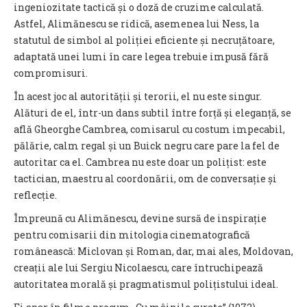
ingeniozitate tactică și o doză de cruzime calculată.
Astfel, Alimănescu se ridică, asemenea lui Ness, la
statutul de simbol al poliției eficiente și necruțătoare,
adaptată unei lumi în care legea trebuie impusă fără
compromisuri.
În acest joc al autorității și terorii, el nu este singur.
Alături de el, într-un dans subtil între forță și eleganță, se
află Gheorghe Cambrea, comisarul cu costum impecabil,
pălărie, calm regal și un Buick negru care pare la fel de
autoritar ca el. Cambrea nu este doar un polițist: este
tactician, maestru al coordonării, om de conversație și
reflecție.
Împreună cu Alimănescu, devine sursă de inspirație
pentru comisarii din mitologia cinematografică
românească: Miclovan și Roman, dar, mai ales, Moldovan,
creații ale lui Sergiu Nicolaescu, care întruchipează
autoritatea morală și pragmatismul polițistului ideal.