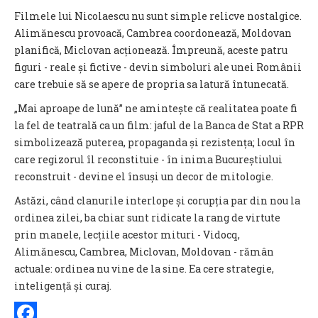
Filmele lui Nicolaescu nu sunt simple relicve nostalgice.
Alimănescu provoacă, Cambrea coordonează, Moldovan
planifică, Miclovan acționează. Împreună, aceste patru
figuri - reale și fictive - devin simboluri ale unei Românii
care trebuie să se apere de propria sa latură întunecată.
„Mai aproape de lună” ne amintește că realitatea poate fi
la fel de teatrală ca un film: jaful de la Banca de Stat a RPR
simbolizează puterea, propaganda și rezistența; locul în
care regizorul îl reconstituie - în inima Bucureștiului
reconstruit - devine el însuși un decor de mitologie.
Astăzi, când clanurile interlope și corupția par din nou la
ordinea zilei, ba chiar sunt
ridicate la rang de virtute
prin manele,
lecțiile acestor mituri - Vidocq,
Alimănescu, Cambrea, Miclovan, Moldovan - rămân
actuale: ordinea nu vine de la sine. Ea cere strategie,
inteligență și curaj.