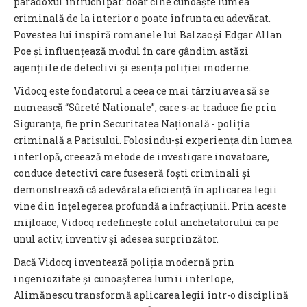
paradoxul întruchipat: doar cine cunoaște lumea
criminală de la interior o poate înfrunta cu adevărat.
Povestea lui inspiră romanele lui Balzac și Edgar Allan
Poe și influențează modul în care gândim astăzi
agențiile de detectivi și esența poliției moderne.
Vidocq este fondatorul a ceea ce mai târziu avea să se
numească
“
Sûreté Nationale”, care s-ar traduce fie prin
Siguranța, fie prin Securitatea Națională - poliția
criminală a Parisului. Folosindu-și experiența din lumea
interlopă, creează metode de investigare inovatoare,
conduce detectivi care fuseseră foști criminali și
demonstrează că adevărata eficiență în aplicarea legii
vine din înțelegerea profundă a infracțiunii. Prin aceste
mijloace, Vidocq redefinește rolul anchetatorului ca pe
unul activ, inventiv și adesea surprinzător.
Dacă Vidocq inventează poliția modernă prin
ingeniozitate și cunoașterea lumii interlope,
Alimănescu transformă aplicarea legii într-o disciplină