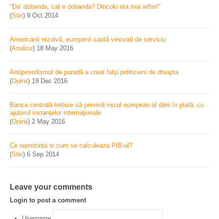
"Da’ dobanda, cat e dobanda? Dincolo era mai ieftin!"
(
Stiri
)
9 Oct 2014
Americanii rezolvă, europenii caută vinovați de serviciu
(
Analize
)
18 May 2016
Antipesedismul de paradă a creat falşi politicieni de dreapta
(
Opinii
)
19 Dec 2016
Banca centrală trebuie să prevină riscul european al dării în plată, cu
ajutorul instanţelor internaţionale
(
Opinii
)
2 May 2016
Ce reprezinta si cum se calculeaza PIB-ul?
(
Stiri
)
6 Sep 2014
Leave your comments
Login to post a comment
Username