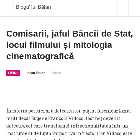
Blogu' lui Bălan
OPINII
Comisarii, jaful Băncii de Stat,
locul filmului și mitologia
ANALIZE
cinematografică
BLOG IN DIALOG
STIRI
OPINII
Ionut Balan
Share
CURS VALUTAR IN TIMP REAL
COMMODITIES
COTATII BVB
În istoria poliției și a detectivilor, puțini fascinează mai
mult decât Eugène François Vidocq, fost hoț devenit
detectiv, cel care transformă infracționalitatea într-un
instrument de luptă împotriva infractorilor. Vidocq este