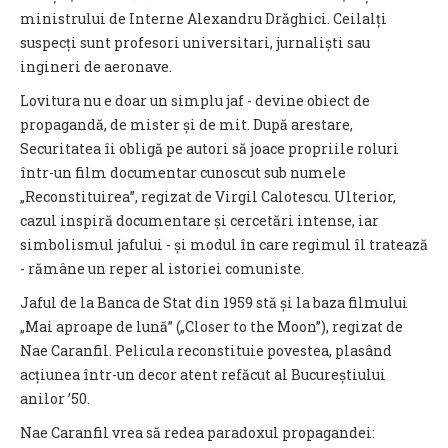
ministrului de Interne Alexandru Drăghici. Ceilalți
suspecți sunt profesori universitari, jurnaliști sau
ingineri de aeronave.
Lovitura nu e doar un simplu jaf - devine obiect de
propagandă, de mister și de mit. După arestare,
Securitatea îi obligă pe autori să joace propriile roluri
într-un film documentar cunoscut sub numele
„Reconstituirea”, regizat de Virgil Calotescu. Ulterior,
cazul inspiră documentare și cercetări intense, iar
simbolismul jafului - și modul în care regimul îl tratează
- rămâne un reper al istoriei comuniste.
Jaful de la Banca de Stat din 1959 stă și la baza filmului
„Mai aproape de lună” („Closer to the Moon”), regizat de
Nae Caranfil. Pelicula reconstituie povestea, plasând
acțiunea într-un decor atent refăcut al Bucureștiului
anilor ’50.
Nae Caranfil vrea să redea paradoxul propagandei: