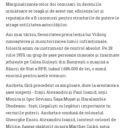
Marginalizarea celor doi comisari în deceniile
următoare se leagă și de acest caz: eficiența lor și
reputația de a fi incomozi pentru structurile de putere le
atrage ostilitatea autorităților.
Ani mai târziu, Securitatea preia lecția lui Vidocq:
cunoașterea și monitorizarea lumii infracționale,
folosită acum ca instrument de control absolut.
Pe 28
iulie 1959, un grup de șase persoane mascate și înarmate
jefuiește pe Calea Giulești din București o mașină a
Băncii de Stat a RPR, luând 1.686.000 de lei, o sumă
enormă pentru acele vremuri.
Ancheta, fără precedent ca amploare, duce la arestarea a
șase suspecți - frații Alexandru și Paul Ioanid, soții
Monica și Igor Sevianu, Sașa Mușat și Haralambie
Obodeanu - foști ilegaliști cu legături importante în
cercurile puterii. Ancheta e condusă de colonelul
Gheorghe Enoiu. Alexandru Ioanid, locotent-colonel de
Miliție, fusese căsătorit cu sora Marthei Csikó, soția