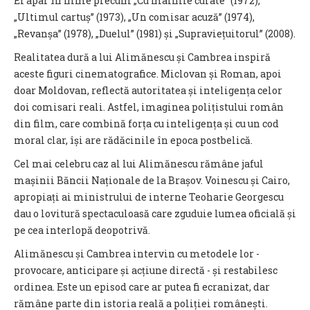
Ei apar în filme precum „Cu mâinile curate” (1972),
„Ultimul cartuș” (1973), „Un comisar acuză” (1974),
„Revanșa” (1978), „Duelul” (1981) și „Supraviețuitorul” (2008).
Realitatea dură a lui Alimănescu și Cambrea inspiră
aceste figuri cinematografice. Miclovan și Roman, apoi
doar Moldovan, reflectă autoritatea și inteligența celor
doi comisari reali. Astfel, imaginea polițistului român
din film, care combină forța cu inteligența și cu un cod
moral clar, își are rădăcinile în epoca postbelică.
Cel mai celebru caz al lui Alimănescu rămâne jaful
mașinii Băncii Naționale de la Brașov. Voinescu și Cairo,
apropiați ai ministrului de interne Teoharie Georgescu
dau o lovitură spectaculoasă care zguduie lumea oficială și
pe cea interlopă deopotrivă.
Alimănescu și Cambrea intervin cu metodele lor -
provocare, anticipare și acțiune directă - și restabilesc
ordinea. Este un episod care ar putea fi ecranizat, dar
rămâne parte din istoria reală a poliției românești.