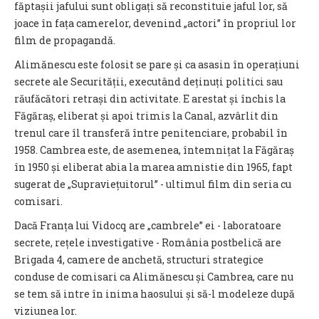
făptașii jafului sunt obligați să reconstituie jaful lor, să
joace în fața camerelor, devenind „actori” în propriul lor
film de propagandă.
Alimănescu este folosit se pare și ca asasin în operațiuni
secrete ale Securității, executând deținuți politici sau
răufăcători retrași din activitate. E arestat și închis la
Făgăraș, eliberat și apoi trimis la Canal, azvârlit din
trenul care îl transferă între penitenciare, probabil în
1958. Cambrea este, de asemenea, întemnițat la Făgăraș
în 1950 și eliberat abia la marea amnistie din 1965, fapt
sugerat de „Supraviețuitorul” - ultimul film din seria cu
comisari.
Dacă Franța lui Vidocq are „cambrele” ei - laboratoare
secrete, rețele investigative - România postbelică are
Brigada 4, camere de anchetă, structuri strategice
conduse de comisari ca Alimănescu și Cambrea, care nu
se tem să intre în inima haosului și să-l modeleze după
viziunea lor.