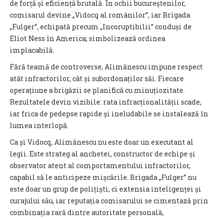
de forță și eficiență brutală. În ochii bucureștenilor,
comisarul devine „Vidocq al românilor”, iar Brigada
„Fulger”, echipată precum „Incoruptibilii” conduși de
Eliot Ness în America, simbolizează ordinea
implacabilă.
Fără teamă de controverse, Alimănescu impune respect
atât infractorilor, cât și subordonaților săi. Fiecare
operațiune a brigăzii se planifică cu minuțiozitate.
Rezultatele devin vizibile: rata infracționalității scade,
iar frica de pedepse rapide și ineludabile se instalează în
lumea interlopă.
Ca și Vidocq, Alimănescu nu este doar un executant al
legii. Este strateg al anchetei, constructor de echipe și
observator atent al comportamentului infractorilor,
capabil să le anticipeze mișcările. Brigada „Fulger” nu
este doar un grup de polițiști, ci extensia inteligenței și
curajului său, iar reputația comisarului se cimentază prin
combinația rară dintre autoritate personală,