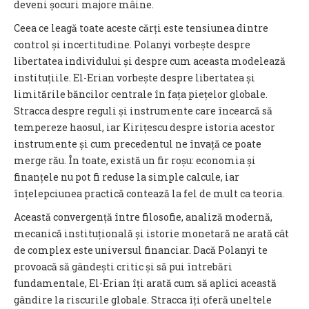
deveni șocuri majore mâine.
Ceea ce leagă toate aceste cărți este tensiunea dintre
control și incertitudine. Polanyi vorbește despre
libertatea individului și despre cum aceasta modelează
instituțiile. El-Erian vorbește despre libertatea și
limitările băncilor centrale în fața piețelor globale.
Stracca despre reguli și instrumente care încearcă să
tempereze haosul, iar Kirițescu despre istoria acestor
instrumente și cum precedentul ne învață ce poate
merge rău. În toate, există un fir roșu: economia și
finanțele nu pot fi reduse la simple calcule, iar
înțelepciunea practică contează la fel de mult ca teoria.
Această convergență între filosofie, analiză modernă,
mecanică instituțională și istorie monetară ne arată cât
de complex este universul financiar. Dacă Polanyi te
provoacă să gândești critic și să pui întrebări
fundamentale, El-Erian îți arată cum să aplici această
gândire la riscurile globale. Stracca îți oferă uneltele