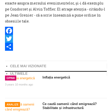
exacte asupra mersului evenimentelor, și-i dă exemplu
pe Condorcet și Alvin Toffler. El atrage atenția - citându-l
pe Jean Grenier - că a scrie înseamnă a pune ordine în
obsesiile tale.
Facebook
Twitter
Share
CELE MAI VIZIONATE
ULTIMELE
Inflația energetică
OPINII
3 years 10 months ago
Ce caută oamenii când emigrează?
ANALIZE
Stabilitate și infrastructură