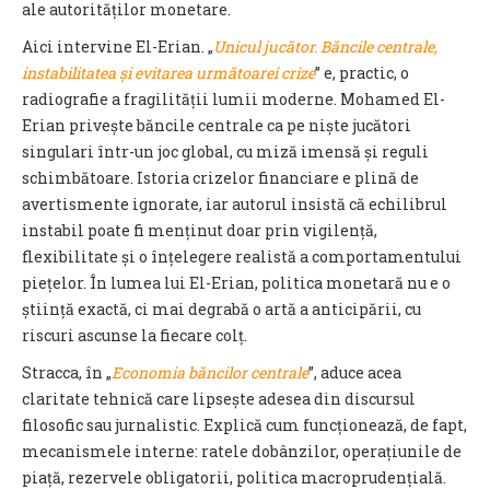
ale autorităților monetare.
Aici intervine El-Erian. „
Unicul jucător. Băncile centrale,
instabilitatea și evitarea următoarei crize
” e, practic, o
radiografie a fragilității lumii moderne. Mohamed El-
Erian privește băncile centrale ca pe niște jucători
singulari într-un joc global, cu miză imensă și reguli
schimbătoare. Istoria crizelor financiare e plină de
avertismente ignorate, iar autorul insistă că echilibrul
instabil poate fi menținut doar prin vigilență,
flexibilitate și o înțelegere realistă a comportamentului
piețelor. În lumea lui El-Erian, politica monetară nu e o
știință exactă, ci mai degrabă o artă a anticipării, cu
riscuri ascunse la fiecare colț.
Stracca, în „
Economia băncilor centrale
”, aduce acea
claritate tehnică care lipsește adesea din discursul
filosofic sau jurnalistic. Explică cum funcționează, de fapt,
mecanismele interne: ratele dobânzilor, operațiunile de
piață, rezervele obligatorii, politica macroprudențială.