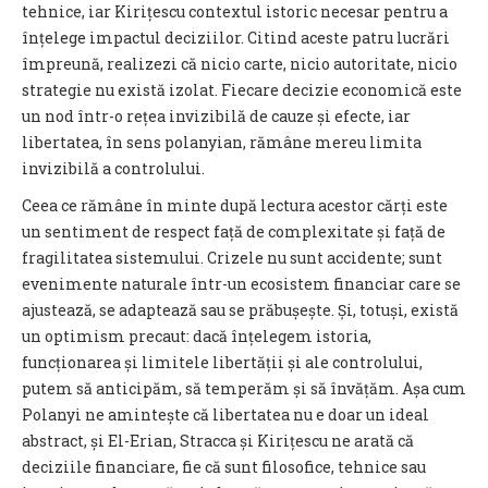
tehnice, iar Kirițescu contextul istoric necesar pentru a
înțelege impactul deciziilor. Citind aceste patru lucrări
împreună, realizezi că nicio carte, nicio autoritate, nicio
strategie nu există izolat. Fiecare decizie economică este
un nod într-o rețea invizibilă de cauze și efecte, iar
libertatea, în sens polanyian, rămâne mereu limita
invizibilă a controlului.
Ceea ce rămâne în minte după lectura acestor cărți este
un sentiment de respect față de complexitate și față de
fragilitatea sistemului. Crizele nu sunt accidente; sunt
evenimente naturale într-un ecosistem financiar care se
ajustează, se adaptează sau se prăbușește. Și, totuși, există
un optimism precaut: dacă înțelegem istoria,
funcționarea și limitele libertății și ale controlului,
putem să anticipăm, să temperăm și să învățăm. Așa cum
Polanyi ne amintește că libertatea nu e doar un ideal
abstract, și El-Erian, Stracca și Kirițescu ne arată că
deciziile financiare, fie că sunt filosofice, tehnice sau