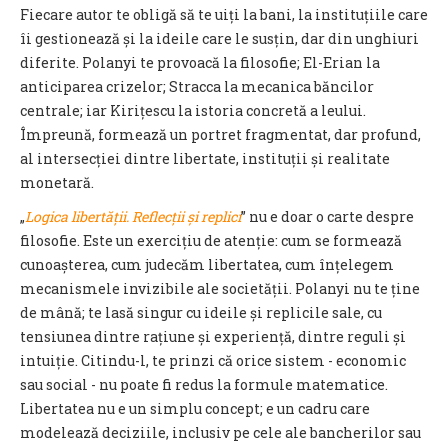
Fiecare autor te obligă să te uiți la bani, la instituțiile care
îi gestionează și la ideile care le susțin, dar din unghiuri
diferite. Polanyi te provoacă la filosofie; El-Erian la
anticiparea crizelor; Stracca la mecanica băncilor
centrale; iar Kirițescu la istoria concretă a leului.
Împreună, formează un portret fragmentat, dar profund,
al intersecției dintre libertate, instituții și realitate
monetară.
„
Logica libertății. Reflecții și replici
” nu e doar o carte despre
filosofie. Este un exercițiu de atenție: cum se formează
cunoașterea, cum judecăm libertatea, cum înțelegem
mecanismele invizibile ale societății. Polanyi nu te ține
de mână; te lasă singur cu ideile și replicile sale, cu
tensiunea dintre rațiune și experiență, dintre reguli și
intuiție. Citindu-l, te prinzi că orice sistem - economic
sau social - nu poate fi redus la formule matematice.
Libertatea nu e un simplu concept; e un cadru care
modelează deciziile, inclusiv pe cele ale bancherilor sau