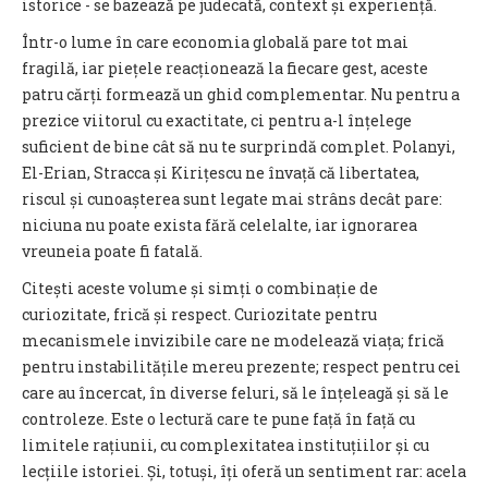
istorice - se bazează pe judecată, context și experiență.
Într-o lume în care economia globală pare tot mai
fragilă, iar piețele reacționează la fiecare gest, aceste
patru cărți formează un ghid complementar. Nu pentru a
prezice viitorul cu exactitate, ci pentru a-l înțelege
suficient de bine cât să nu te surprindă complet. Polanyi,
El-Erian, Stracca și Kirițescu ne învață că libertatea,
riscul și cunoașterea sunt legate mai strâns decât pare:
niciuna nu poate exista fără celelalte, iar ignorarea
vreuneia poate fi fatală.
Citești aceste volume și simți o combinație de
curiozitate, frică și respect. Curiozitate pentru
mecanismele invizibile care ne modelează viața; frică
pentru instabilitățile mereu prezente; respect pentru cei
care au încercat, în diverse feluri, să le înțeleagă și să le
controleze. Este o lectură care te pune față în față cu
limitele rațiunii, cu complexitatea instituțiilor și cu
lecțiile istoriei. Și, totuși, îți oferă un sentiment rar: acela