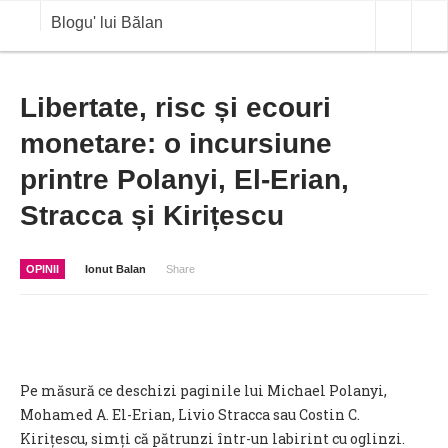
Blogu' lui Bălan
OPINII
Libertate, risc și ecouri
monetare: o incursiune
ANALIZE
printre Polanyi, El-Erian,
BLOG IN DIALOG
Stracca și Kirițescu
STIRI
CURS VALUTAR IN TIMP REAL
OPINII
Ionut Balan
Share
COMMODITIES
COTATII BVB
Pe măsură ce deschizi paginile lui Michael Polanyi,
Mohamed A. El-Erian, Livio Stracca sau Costin C.
Kirițescu, simți că pătrunzi într-un labirint cu oglinzi.