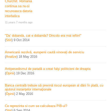
11 years 7 months ago
"Da’ dobanda, cat e dobanda? Dincolo era mai ieftin!"
(
Stiri
)
9 Oct 2014
Americanii rezolvă, europenii caută vinovați de serviciu
(
Analize
)
18 May 2016
Antipesedismul de paradă a creat falşi politicieni de dreapta
(
Opinii
)
19 Dec 2016
Banca centrală trebuie să prevină riscul european al dării în plată, cu
ajutorul instanţelor internaţionale
(
Opinii
)
2 May 2016
Ce reprezinta si cum se calculeaza PIB-ul?
(
Stiri
)
6 Sep 2014