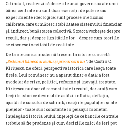
Citindu-l, realizezi că deciziile unui guvern sau ale unei
bănci centrale nu sunt doar exerciții de putere sau
experimente ideologice; sunt procese meticulos
calibrate, care urmăresc stabilitatea sistemului financiar
și, indirect, bunăstarea colectivă. Stracca vorbește despre
reguli, dar și despre limitările lor – despre cum teoriile
se ciocnesc inevitabil de realitate.
De la mecanica modernă trecem la istorie concretă.
„
Sistemul bănesc al leului și precursorii lui
"
, de Costin C.
Kirițescu, ne oferă perspectiva istorică care leagă toate
firele. Leul românesc nu a apărut dintr-o dată; a fost
modelat de crize, politici, reforme și inovații treptate.
Kirițescu nu doar că reconstituie trecutul, dar arată cum
lecțiile istorice devin utile astăzi: inflația, deflația,
ajustările cursului de schimb, reacțiile populației și ale
piețelor - toate sunt constante în peisajul monetar.
Înțelegând istoria leului, înțelegi de ce băncile centrale
trebuie să fie prudente și cum deciziile mici de ieri pot