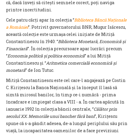
că, dacă înveți să citești semnele corect, poți naviga
printre incertitudini.
Cele patru cărți apar în colecția “
Biblioteca Băncii Naționale
a României
”. Potrivit guvernatorului BNR, Mugur Isărescu,
această colecție este urmașa celei inițiate de Mitiță
Constantinescu în 1940: “
Biblioteca Monetară, Economică și
Financiară
”. În colecția precursoare apar lucrări precum
“
Economia politică și politica economică
” a lui Mitiță
Constantinescu și “
Aritmetica comercială economică și
monetară
” de Ion Tutuc.
Mitiță Constantinescu este cel care-l angajează pe Costin
C. Kirițescu la Banca Națională și la început îl lasă să
simtă mirosul banilor, în timp ce-i numără - prima
încadrare e impiegat clasa a VIII - a. În cartea apărută în
ianuarie 1992 în colecția băncii centrale, “
Călător prin
secolul XX. Memoriile unui bancher fără bani
”, Kirițescu
spune că s-a gândit adesea, de-a lungul periplului său prin
viață, la incapacitatea oamenilor de a face previziuni