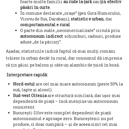
foarte multe familii
au rude la țară
sau
țin efectiv
păsări în curte
.
În comune declarate „orașe” (gen Gura Humorului,
Vicovu de Sus, Darabani),
statistic e urban
, dar
comportamental e rural
.
O parte din ouăle „necomercializate” circulă prin
autoconsum indirect
: schimburi, cadouri, produse
aduse „de la părinți”.
Așadar, statisticile indică faptul că mai mulți români
trăiesc în urban decât în rural, dar consumul dă impresia
că țin găini pe balcon și câte un alambic de țuică în boxă.
Interpretare rapidă:
Nord-estul
are cel mai mare autoconsum (peste 50% la
ouă, lapte și alcool).
Sud-vest Oltenia
are structură similară, dar ușor mai
dependentă de piață – încă menține un autoconsum
consistent.
București-Ilfov este complet dependent de piață:
autoconsumul e aproape zero. Bucureștenii nu pot
produce, ci doar cumpără — și de aceea simt cel mai