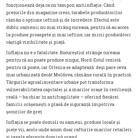
funcționează deja ca un tampon antiinflație. Când
prețurile din magazine cresc, tarabele producătorilor
rămân o opțiune ieftină și de încredere. Efectul este
dublu: oamenii nu mai strâng cureaua, pentru că au acces
la produse proaspete și mai ieftine, iar micii producători
câștigă vizibilitate și piață.
Inflația nu e o fatalitate. Bucureștiul strânge cureaua
pentru că nu poate produce singur, Nord-Estul rezistă
pentru că poate, iar Oltenia se adaptează: deși pare ceva
mai urbanizată decât Moldova, rămâne rurală în practică.
Târgurile agroalimentare urbane pot transforma
vulnerabilitatea capitalei și a marilor orașe în reziliență
reală — ba chiar în antifragilitate — oferind fiecărei
familii orășenești o plasă de siguranță împotriva
șocurilor de preț.
Inflația se poate domoli cu oameni, produse locale și
piețe vii, acolo unde acum doar rafturile marilor retaileri
și taxele aferente domină orașul.