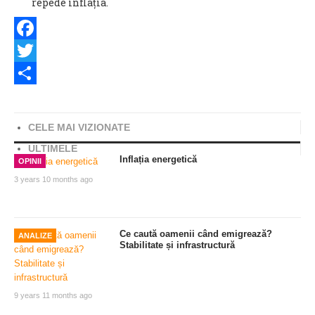
repede inflația.
Facebook
Twitter
Share
CELE MAI VIZIONATE
ULTIMELE
Inflația energetică
OPINII
3 years 10 months ago
Ce caută oamenii când emigrează?
ANALIZE
Stabilitate și infrastructură
9 years 11 months ago