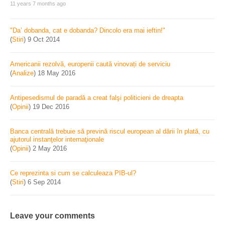
11 years 7 months ago
"Da’ dobanda, cat e dobanda? Dincolo era mai ieftin!"
(
Stiri
)
9 Oct 2014
Americanii rezolvă, europenii caută vinovați de serviciu
(
Analize
)
18 May 2016
Antipesedismul de paradă a creat falşi politicieni de dreapta
(
Opinii
)
19 Dec 2016
Banca centrală trebuie să prevină riscul european al dării în plată, cu
ajutorul instanţelor internaţionale
(
Opinii
)
2 May 2016
Ce reprezinta si cum se calculeaza PIB-ul?
(
Stiri
)
6 Sep 2014
Leave your comments