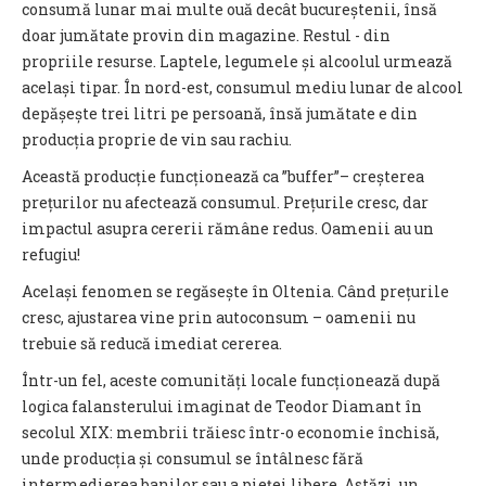
consumă lunar mai multe ouă decât bucureștenii, însă
doar jumătate provin din magazine. Restul - din
propriile resurse. Laptele, legumele și alcoolul urmează
același tipar. În nord-est, consumul mediu lunar de alcool
depășește trei litri pe persoană, însă jumătate e din
producția proprie de vin sau rachiu.
Această producție funcționează ca ”buffer”– creșterea
prețurilor nu afectează consumul. Prețurile cresc, dar
impactul asupra cererii rămâne redus. Oamenii au un
refugiu!
Același fenomen se regăsește în Oltenia. Când prețurile
cresc, ajustarea vine prin autoconsum – oamenii nu
trebuie să reducă imediat cererea.
Într-un fel, aceste comunități locale funcționează după
logica falansterului imaginat de Teodor Diamant în
secolul XIX: membrii trăiesc într-o economie închisă,
unde producția și consumul se întâlnesc fără
intermedierea banilor sau a pieței libere. Astăzi, un