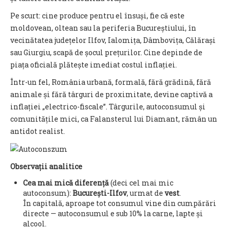
Pe scurt: cine produce pentru el însuși, fie că este
moldovean, oltean sau la periferia Bucureștiului, în
vecinătatea județelor Ilfov, Ialomița, Dâmbovița, Călărași
sau Giurgiu, scapă de șocul prețurilor. Cine depinde de
piața oficială plătește imediat costul inflației.
Într-un fel, România urbană, formală, fără grădină, fără
animale și fără târguri de proximitate, devine captivă a
inflației „electrico-fiscale”. Târgurile, autoconsumul și
comunitățile mici, ca Falansterul lui Diamant, rămân un
antidot realist.
Observații analitice
Cea mai mică diferență
(deci cel mai mic
autoconsum):
București-Ilfov
, urmat de
vest
.
În capitală, aproape tot consumul vine din cumpărări
directe — autoconsumul e sub 10% la carne, lapte și
alcool.