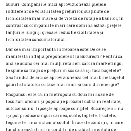
bunuri. Companiile mici aprovizionează piețele
indiferent de volatilitatea prețurilor, susținute de
lichiditatea mai mare și de viteza de rotație a banilor, în
contrast cu companiile mari care domină astăzi piețele:
lanțurile lungi și greoaie reduc flexibilitatea și
lichiditatea consumatorului.
Dar cea mai importantă întrebarea este: De ce se
manifestă inflația preponderent la București? Pentru că
aici se adună cei mai mulți retaileri cărora marketingul
le spune să tragă de prețuri în sus ca să își facă bugetele?
Sau fiindcă de aici se aprovizionează cel mai bine bugetul
găurit al statului cu taxe mai mari și bani din energie?
Răspunsul este că, în metropola cu două milioane de
locuitori oficiali și populație probabil dublă în realitate,
autoconsumul lipsește aproape complet. Bucureștenii nu
își pot produce singuri carnea, ouăle, laptele, fructele,
legumele… nici măcar alcoolul. În aceste condiții, în care
funcționează strict în condiții de piață alimentată de