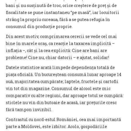
bani și nu susținută de troc, orice creștere de preț și de
fiscalitate se pune instantaneu “pe masă”, iar locuitorii
strâng la propriu cureaua, fără a se putea refugia în
consumul din producție proprie.
Din acest motiv, comprimarea cererii se vede cel mai
bine în marele oraș, ca reacție la taxarea implicită –
inflația –, cât și la cea explicită: Cine are bani are
probleme! Cine nu, chiar datorii – e ajutat, solidar!
Datele statistice arată limpede dependența totală de
piața oficială. Un bucureștean consumă lunar aproape 14
ouă, majoritatea cumpărate; laptele, fructele și cartofii
vin tot din magazine. Consumul de alcool este mic
comparativ cu alte regiuni, dar aproape totul se cumpără:
sticlele nu vin din butoaie de acasă, iar prețurile cresc
fără tampon invizibil.
Contrastul cu nord-estul României, cea mai importantă
parte a Moldovei, este izbitor. Acolo, gospodăriile