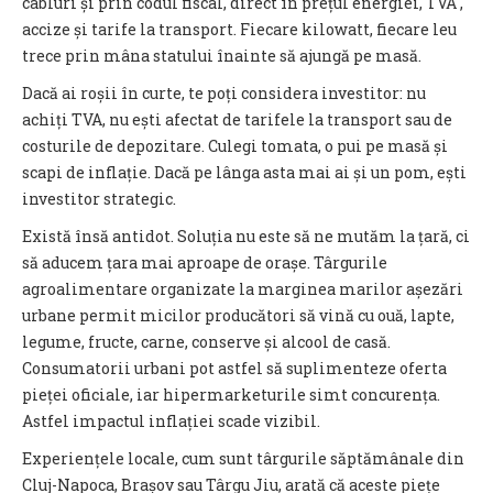
cabluri și prin codul fiscal, direct în prețul energiei, TVA ,
accize și tarife la transport. Fiecare kilowatt, fiecare leu
trece prin mâna statului înainte să ajungă pe masă.
Dacă ai roșii în curte, te poți considera investitor: nu
achiți TVA, nu ești afectat de tarifele la transport sau de
costurile de depozitare. Culegi tomata, o pui pe masă și
scapi de inflație. Dacă pe lânga asta mai ai și un pom, ești
investitor strategic.
Există însă antidot. Soluția nu este să ne mutăm la țară, ci
să aducem țara mai aproape de orașe. Târgurile
agroalimentare organizate la marginea marilor așezări
urbane permit micilor producători să vină cu ouă, lapte,
legume, fructe, carne, conserve și alcool de casă.
Consumatorii urbani pot astfel să suplimenteze oferta
pieței oficiale, iar hipermarketurile simt concurența.
Astfel impactul inflației scade vizibil.
Experiențele locale, cum sunt târgurile săptămânale din
Cluj-Napoca, Brașov sau Târgu Jiu, arată că aceste piețe