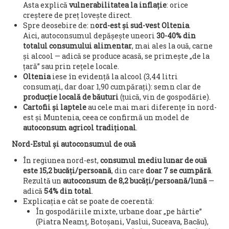
Asta explică
vulnerabilitatea la inflație
: orice
creștere de preț lovește direct.
Spre deosebire de: n
ord-est și sud-vest Oltenia
.
Aici, autoconsumul depășește uneori
30-40% din
totalul consumului alimentar
, mai ales la ouă, carne
și alcool — adică se produce acasă, se primește „de la
țară” sau prin rețele locale.
Oltenia
iese în evidență la alcool (3,44 litri
consumați, dar doar 1,90 cumpărați): semn clar de
producție locală de băuturi
(țuică, vin de gospodărie).
Cartofii și laptele
au cele mai mari diferențe în nord-
est și Muntenia, ceea ce confirmă un model de
autoconsum agricol tradițional
.
Nord-Estul și autoconsumul de ouă
În regiunea nord-est,
consumul mediu lunar de ouă
este 15,2 bucăți/persoană
, din care
doar 7 se cumpără
.
Rezultă un
autoconsum de 8,2 bucăți/persoană/lună
—
adică
54% din total
.
Explicația e cât se poate de coerentă:
În gospodăriile mixte, urbane doar „pe hârtie”
(Piatra Neamț, Botoșani, Vaslui, Suceava, Bacău),