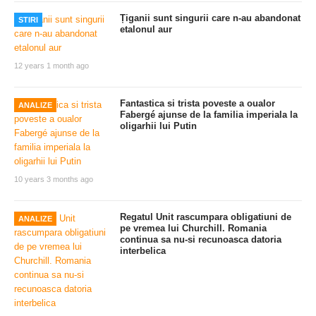
Țiganii sunt singurii care n-au abandonat
STIRI
etalonul aur
12 years 1 month ago
Fantastica si trista poveste a oualor
ANALIZE
Fabergé ajunse de la familia imperiala la
oligarhii lui Putin
10 years 3 months ago
Regatul Unit rascumpara obligatiuni de
ANALIZE
pe vremea lui Churchill. Romania
continua sa nu-si recunoasca datoria
interbelica