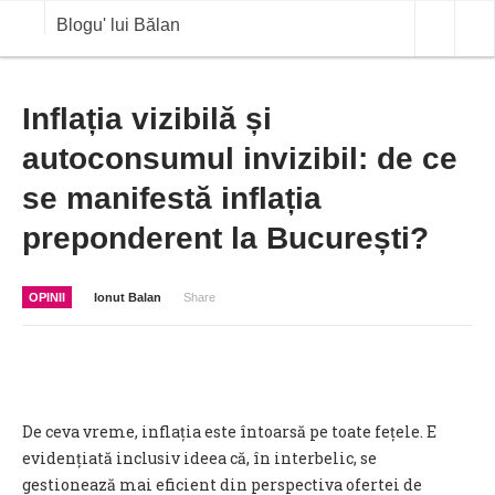
Blogu' lui Bălan
OPINII
Inflația vizibilă și
autoconsumul invizibil: de ce
ANALIZE
se manifestă inflația
BLOG IN DIALOG
preponderent la București?
STIRI
CURS VALUTAR IN TIMP REAL
OPINII
Ionut Balan
Share
COMMODITIES
COTATII BVB
De ceva vreme, inflația este întoarsă pe toate fețele. E
evidențiată inclusiv ideea că, în interbelic, se
gestionează mai eficient din perspectiva ofertei de