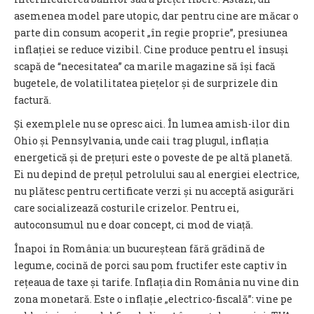
asemenea model pare utopic, dar pentru cine are măcar o
parte din consum acoperit „în regie proprie”, presiunea
inflației se reduce vizibil. Cine produce pentru el însuși
scapă de “necesitatea” ca marile magazine să își facă
bugetele, de volatilitatea piețelor și de surprizele din
factură.
Și exemplele nu se opresc aici. În lumea amish-ilor din
Ohio și Pennsylvania, unde caii trag plugul, inflația
energetică și de prețuri este o poveste de pe altă planetă.
Ei nu depind de prețul petrolului sau al energiei electrice,
nu plătesc pentru certificate verzi și nu acceptă asigurări
care socializează costurile crizelor. Pentru ei,
autoconsumul nu e doar concept, ci mod de viață.
Înapoi în România: un bucureștean fără grădină de
legume, cocină de porci sau pom fructifer este captiv în
rețeaua de taxe și tarife. Inflația din România nu vine din
zona monetară. Este o inflație „electrico-fiscală”: vine pe