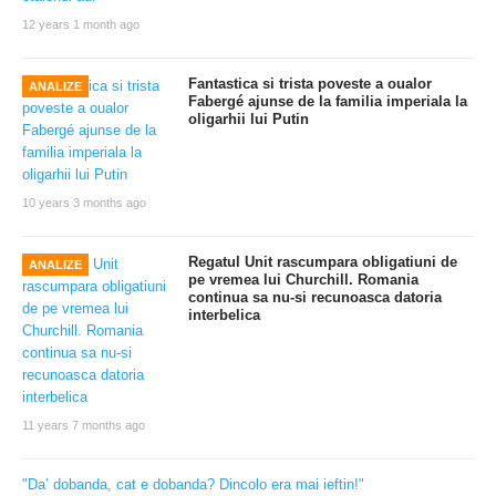
12 years 1 month ago
Fantastica si trista poveste a oualor
ANALIZE
Fabergé ajunse de la familia imperiala la
oligarhii lui Putin
10 years 3 months ago
Regatul Unit rascumpara obligatiuni de
ANALIZE
pe vremea lui Churchill. Romania
continua sa nu-si recunoasca datoria
interbelica
11 years 7 months ago
"Da’ dobanda, cat e dobanda? Dincolo era mai ieftin!"