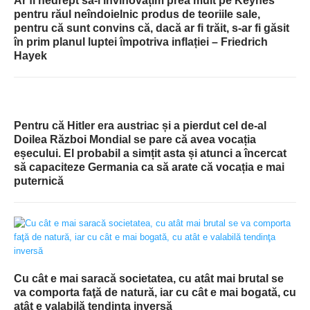
Ar fi nedrept să-l învinovățim prea mult pe Keynes
pentru răul neîndoielnic produs de teoriile sale,
pentru că sunt convins că, dacă ar fi trăit, s-ar fi găsit
în prim planul luptei împotriva inflației – Friedrich
Hayek
Pentru că Hitler era austriac și a pierdut cel de-al
Doilea Război Mondial se pare că avea vocația
eșecului. El probabil a simțit asta și atunci a încercat
să capaciteze Germania ca să arate că vocația e mai
puternică
Cu cât e mai saracă societatea, cu atât mai brutal se
va comporta faţă de natură, iar cu cât e mai bogată, cu
atât e valabilă tendinţa inversă