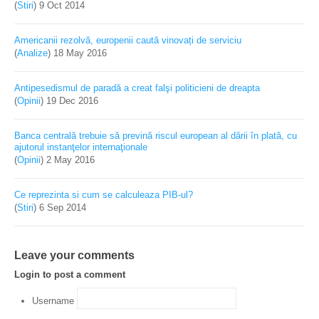
(
Stiri
)
9 Oct 2014
Americanii rezolvă, europenii caută vinovați de serviciu
(
Analize
)
18 May 2016
Antipesedismul de paradă a creat falşi politicieni de dreapta
(
Opinii
)
19 Dec 2016
Banca centrală trebuie să prevină riscul european al dării în plată, cu
ajutorul instanţelor internaţionale
(
Opinii
)
2 May 2016
Ce reprezinta si cum se calculeaza PIB-ul?
(
Stiri
)
6 Sep 2014
Leave your comments
Login to post a comment
Username