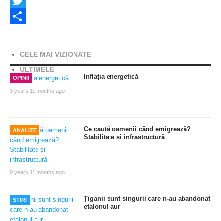
Facebook
Twitter
Share
CELE MAI VIZIONATE
ULTIMELE
Inflația energetică
OPINII
3 years 11 months ago
Ce caută oamenii când emigrează?
ANALIZE
Stabilitate și infrastructură
9 years 11 months ago
Țiganii sunt singurii care n-au abandonat
STIRI
etalonul aur