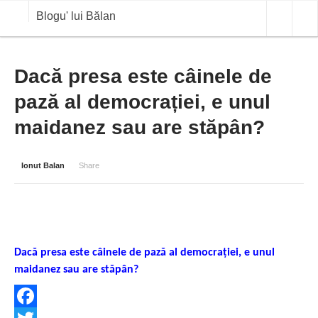
Blogu' lui Bălan
OPINII
Dacă presa este câinele de
pază al democrației, e unul
ANALIZE
maidanez sau are stăpân?
BLOG IN DIALOG
STIRI
Ionut Balan
Share
CURS VALUTAR IN TIMP REAL
COMMODITIES
COTATII BVB
Dacă presa este câinele de pază al democrației, e unul
maidanez sau are stăpân?