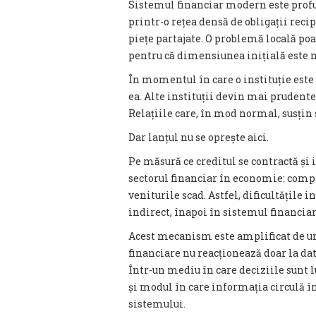
Sistemul financiar modern este profun
printr-o rețea densă de obligații re
piețe partajate. O problemă locală poa
pentru că dimensiunea inițială este m
În momentul în care o instituție este 
ea. Alte instituții devin mai prudente,
Relațiile care, în mod normal, susțin
Dar lanțul nu se oprește aici.
Pe măsură ce creditul se contractă și 
sectorul financiar în economie: compan
veniturile scad. Astfel, dificultățile 
indirect, înapoi în sistemul financiar
Acest mecanism este amplificat de un
financiare nu reacționează doar la date
Într-un mediu în care deciziile sunt 
și modul în care informația circulă în
sistemului.