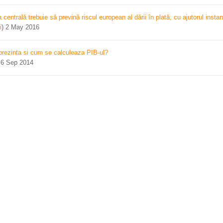
centrală trebuie să prevină riscul european al dării în plată, cu ajutorul instan
i
)
2 May 2016
prezinta si cum se calculeaza PIB-ul?
)
6 Sep 2014