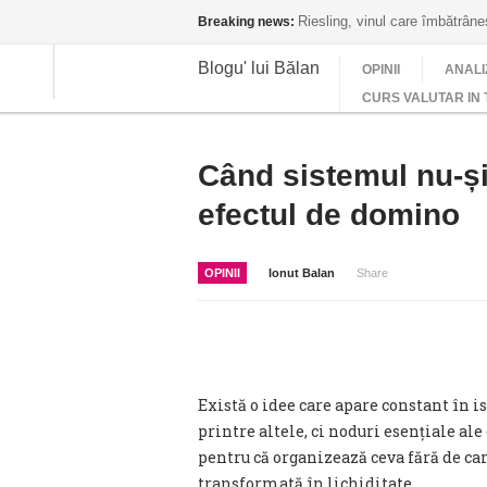
Riesling, vinul care îmbătrân
Breaking news:
Blogu' lui Bălan
OPINII
ANALI
CURS VALUTAR IN 
Când sistemul nu-și
efectul de domino
OPINII
Ionut Balan
Share
Există o idee care apare constant în is
printre altele, ci noduri esențiale ale
pentru că organizează ceva fără de c
transformată în lichiditate.