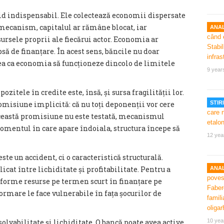
id indispensabil. Ele colectează economii dispersate
 mecanism, capitalul ar rămâne blocat, iar
ANAL
sursele proprii ale fiecărui actor. Economia ar
psă de finanțare. În acest sens, băncile nu doar
tea ca economia să funcționeze dincolo de limitele
9 year
zitele în credite este, însă, și sursa fragilității lor.
misiune implicită: că nu toți deponenții vor cere
STIRI
această promisiune nu este testată, mecanismul
omentul în care apare îndoiala, structura începe să
12 yea
este un accident, ci o caracteristică structurală.
cat între lichiditate și profitabilitate. Pentru a
ANAL
sforme resurse pe termen scurt în finanțare pe
ormare le face vulnerabile în fața șocurilor de
olvabilitate și lichiditate. O bancă poate avea active
10 yea