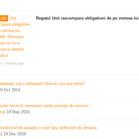
Regatul Unit rascumpara obligatiuni de pe vremea lui
IZE
rs 7 months ago
dobanda, cat e dobanda? Dincolo era mai ieftin!"
)
9 Oct 2014
canii rezolvă, europenii caută vinovați de serviciu
ize
)
18 May 2016
sedismul de paradă a creat falşi politicieni de dreapta
i
)
19 Dec 2016