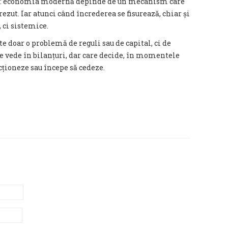
ă: economia modernă depinde de un mecanism care
ezut. Iar atunci când încrederea se fisurează, chiar și
 ci sistemice.
te doar o problemă de reguli sau de capital, ci de
 se vede în bilanțuri, dar care decide, în momentele
cționeze sau începe să cedeze.