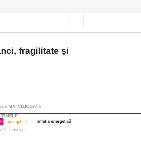
i, fragilitate și
ELE MAI VIZIONATE
LTIMELE
Inflația energetică
I
s 10 months ago