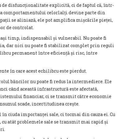
de disfuncționalitate explicită, ci de faptul că, într-
rea comportamentului celorlalți devine parte din
pații se aliniază, ele pot amplifica mișcările pieței,
or de controlat.
lași timp, indispensabil și vulnerabil. Nu poate fi
a, dar nici nu poate fi stabilizat complet prin reguli
libru permanent între eficiență și risc, între
nte în care acest echilibru este pierdut.
olul băncilor nu poate fi redus la intermediere. Ele
nci când această infrastructură este afectată,
istemului financiar, ci se transmit către economie
onsumul scade, incertitudinea crește.
l în ciuda importanței sale, ci tocmai din cauza ei. Cu
 cu atât problemele sale se transmit mai rapid și
ri.