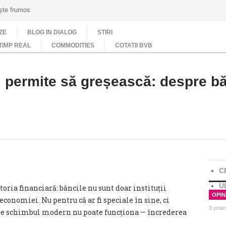
ește frumos
ZE
BLOG IN DIALOG
STIRI
TIMP REAL
COMMODITIES
COTATII BVB
 permite să greșească: despre bănc
C
U
toria financiară: băncile nu sunt doar instituții
OPINI
 economiei. Nu pentru că ar fi speciale în sine, ci
3 year
are schimbul modern nu poate funcționa — încrederea