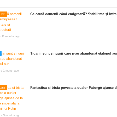
Ce caută oamenii când emigrează? Stabilitate și infra
IZE
s 11 months ago
Țiganii sunt singurii care n-au abandonat etalonul au
rs 1 month ago
Fantastica si trista poveste a oualor Fabergé ajunse de
IZE
rs 3 months ago