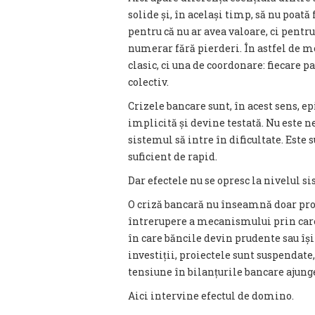
solide și, în același timp, să nu poat
pentru că nu ar avea valoare, ci pentr
numerar fără pierderi. În astfel de
clasic, ci una de coordonare: fiecare p
colectiv.
Crizele bancare sunt, în acest sens, e
implicită și devine testată. Nu este ne
sistemul să intre în dificultate. Este
suficient de rapid.
Dar efectele nu se opresc la nivelul s
O criză bancară nu înseamnă doar prob
întrerupere a mecanismului prin car
în care băncile devin prudente sau î
investiții, proiectele sunt suspendate,
tensiune în bilanțurile bancare ajung
Aici intervine efectul de domino.