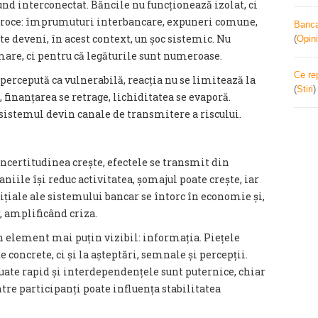
d interconectat. Băncile nu funcționează izolat, ci
ciproce: împrumuturi interbancare, expuneri comune,
Banca 
te deveni, în acest context, un șoc sistemic. Nu
(
Opini
are, ci pentru că legăturile sunt numeroase.
Ce re
percepută ca vulnerabilă, reacția nu se limitează la
(
Stiri
 finanțarea se retrage, lichiditatea se evaporă.
 sistemul devin canale de transmitere a riscului.
incertitudinea crește, efectele se transmit din
iile își reduc activitatea, șomajul poate crește, iar
inițiale ale sistemului bancar se întorc în economie și,
, amplificând criza.
 element mai puțin vizibil: informația. Piețele
 concrete, ci și la așteptări, semnale și percepții.
luate rapid și interdependențele sunt puternice, chiar
tre participanți poate influența stabilitatea