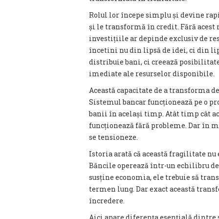
Rolul lor începe simplu și devine rap
și le transformă în credit. Fără acest
investițiile ar depinde exclusiv de re
încetini nu din lipsă de idei, ci din li
distribuie bani, ci creează posibilita
imediate ale resurselor disponibile.
Această capacitate de a transforma depo
Sistemul bancar funcționează pe o pro
banii în același timp. Atât timp cât 
funcționează fără probleme. Dar în m
se tensioneze.
Istoria arată că această fragilitate nu 
Băncile operează într-un echilibru deli
susține economia, ele trebuie să tran
termen lung. Dar exact această transf
încredere.
Aici apare diferența esențială dintre s