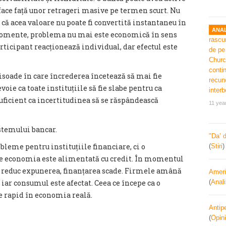
ă face față unor retrageri masive pe termen scurt. Nu
u că acea valoare nu poate fi convertită instantaneu în
ANAL
 momente, problema nu mai este economică în sens
articipant reacționează individual, dar efectul este
pisoade în care încrederea încetează să mai fie
voie ca toate instituțiile să fie slabe pentru ca
 suficient ca incertitudinea să se răspândească
11 yea
istemului bancar.
"Da’ 
leme pentru instituțiile financiare, ci o
(
Stiri
e economia este alimentată cu credit. În momentul
și reduc expunerea, finanțarea scade. Firmele amână
Ameri
 iar consumul este afectat. Ceea ce începe ca o
(
Anal
e rapid în economia reală.
Antipe
(
Opini