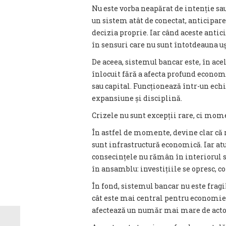
Nu este vorba neapărat de intenție sau 
un sistem atât de conectat, anticipa
decizia proprie. Iar când aceste antici
în sensuri care nu sunt întotdeauna uș
De aceea, sistemul bancar este, în ace
înlocuit fără a afecta profund economi
sau capital. Funcționează într-un echi
expansiune și disciplină.
Crizele nu sunt excepții rare, ci mome
În astfel de momente, devine clar că r
sunt infrastructură economică. Iar atu
consecințele nu rămân în interiorul s
în ansamblu: investițiile se opresc, c
În fond, sistemul bancar nu este fragi
cât este mai central pentru economie,
afectează un număr mai mare de acto