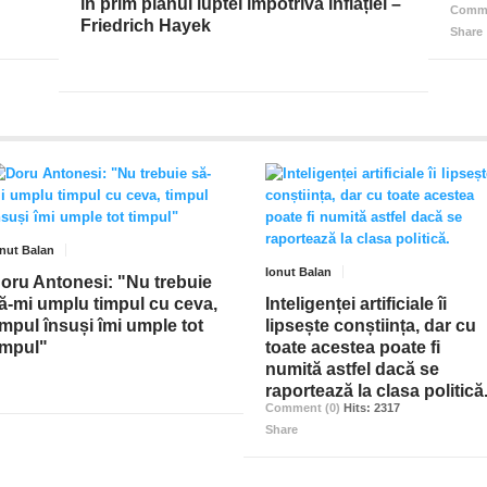
în prim planul luptei împotriva inflației –
Comme
Friedrich Hayek
Share
onut Balan
Ionut Balan
oru Antonesi: "Nu trebuie
ă-mi umplu timpul cu ceva,
Inteligenței artificiale îi
impul însuși îmi umple tot
lipsește conștiința, dar cu
impul"
toate acestea poate fi
numită astfel dacă se
raportează la clasa politică
Comment (0)
Hits: 2317
Share