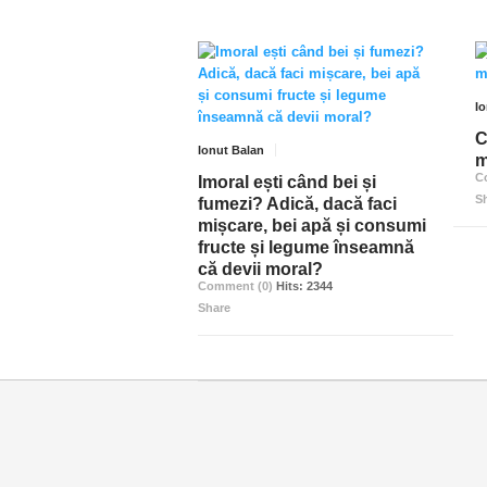
I
C
Ionut Balan
m
C
Imoral ești când bei și
S
fumezi? Adică, dacă faci
mișcare, bei apă și consumi
fructe și legume înseamnă
că devii moral?
Comment (0)
Hits: 2344
Share