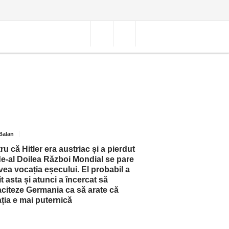
Balan
ru că Hitler era austriac și a pierdut
de-al Doilea Război Mondial se pare
vea vocația eșecului. El probabil a
it asta și atunci a încercat să
citeze Germania ca să arate că
ția e mai puternică