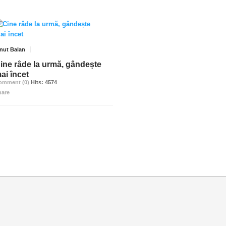
onut Balan
ine râde la urmă, gândește
ai încet
omment (0)
Hits: 4574
hare