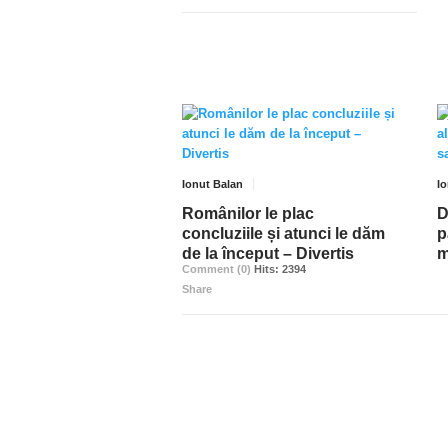
Ionut Balan
I
Românilor le plac
D
concluziile și atunci le dăm
p
de la început – Divertis
m
Comment (0)
Hits: 2394
Share