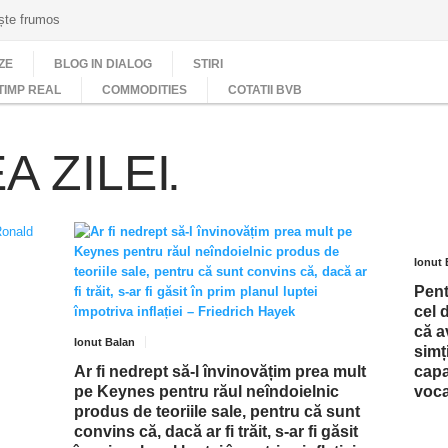
ește frumos
ZE
BLOG IN DIALOG
STIRI
TIMP REAL
COMMODITIES
COTATII BVB
 ZILEI
Ionut 
Pent
cel 
că a
Ionut Balan
simț
Ar fi nedrept să-l învinovățim prea mult
capa
pe Keynes pentru răul neîndoielnic
voca
produs de teoriile sale, pentru că sunt
convins că, dacă ar fi trăit, s-ar fi găsit