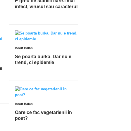
E greu de stabilit care-i mai
infect, virusul sau caracterul
Ionut Balan
Se poarta burka. Dar nu e
trend, ci epidemie
se
Ionut Balan
Oare ce fac vegetarienii în
post?