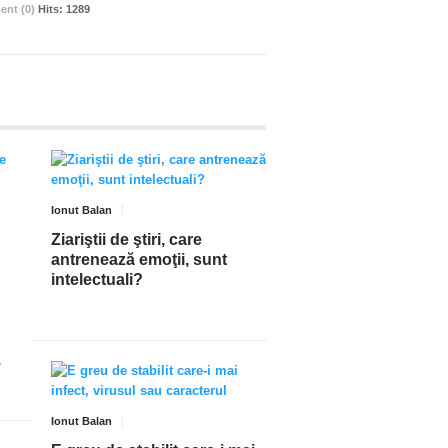
nt (0)
Hits: 1289
Ionut Balan
Ziariştii de ştiri, care
antrenează emoţii, sunt
intelectuali?
.
Ionut Balan