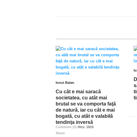
I
D
Ionut Balan
s
Cu cât e mai saracă
t
societatea, cu atât mai
t
brutal se va comporta faţă
de natură, iar cu cât e mai
bogată, cu atât e valabilă
tendinţa inversă
Comment (0)
Hits: 1815
Share