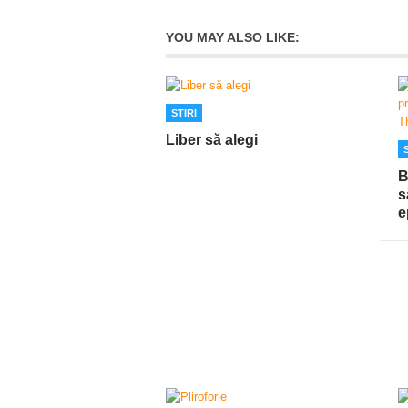
YOU MAY ALSO LIKE:
STIRI
Liber să alegi
B
s
e