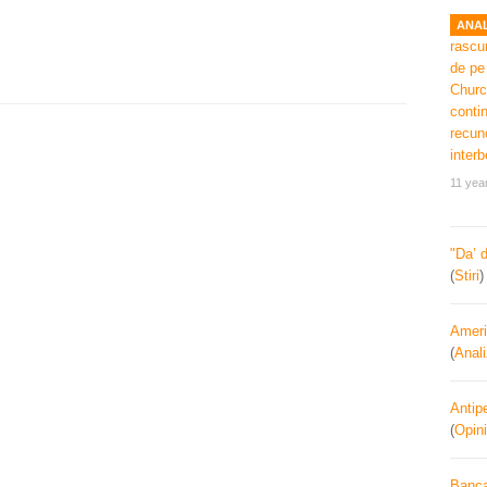
ANAL
11 yea
"Da’ 
(
Stiri
Ameri
(
Anal
Antipe
(
Opini
Banca 