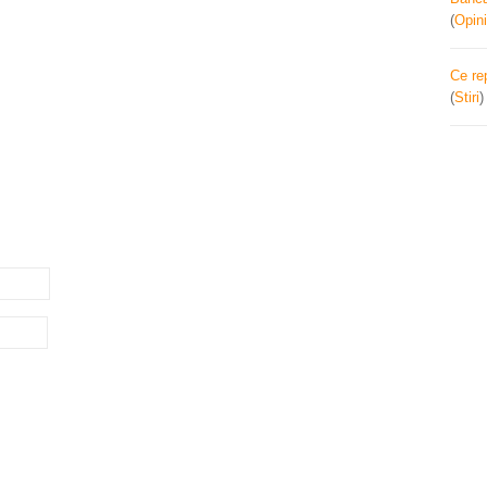
(
Opini
Ce re
(
Stiri