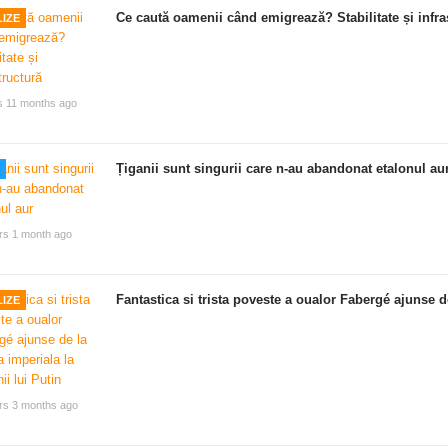
Ce caută oamenii când emigrează? Stabilitate și infra
IZE
s 11 months ago
Țiganii sunt singurii care n-au abandonat etalonul au
rs 1 month ago
Fantastica si trista poveste a oualor Fabergé ajunse de
IZE
rs 3 months ago