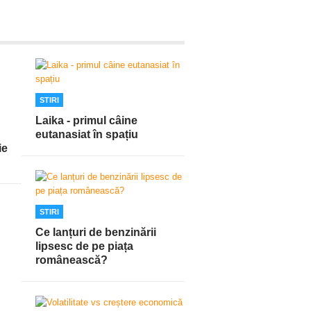
STIRI
Laika - primul câine
eutanasiat în spațiu
ie
STIRI
Ce lanțuri de benzinării
lipsesc de pe piața
românească?