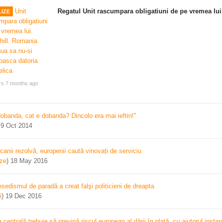
Regatul Unit rascumpara obligatiuni de pe vremea lui
IZE
rs 7 months ago
dobanda, cat e dobanda? Dincolo era mai ieftin!"
)
9 Oct 2014
canii rezolvă, europenii caută vinovați de serviciu
ize
)
18 May 2016
sedismul de paradă a creat falşi politicieni de dreapta
i
)
19 Dec 2016
centrală trebuie să prevină riscul european al dării în plată, cu ajutorul instan