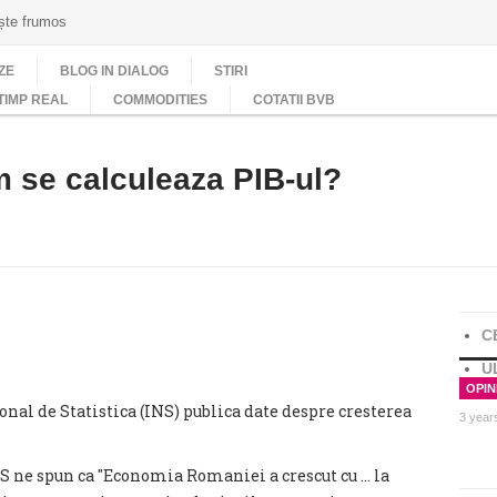
ește frumos
ZE
BLOG IN DIALOG
STIRI
TIMP REAL
COMMODITIES
COTATII BVB
m se calculeaza PIB-ul?
C
U
OPINI
ional de Statistica (INS) publica date despre cresterea
3 year
S ne spun ca "Economia Romaniei a crescut cu ... la