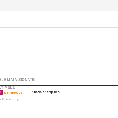
ELE MAI VIZIONATE
LTIMELE
Inflația energetică
I
s 11 months ago