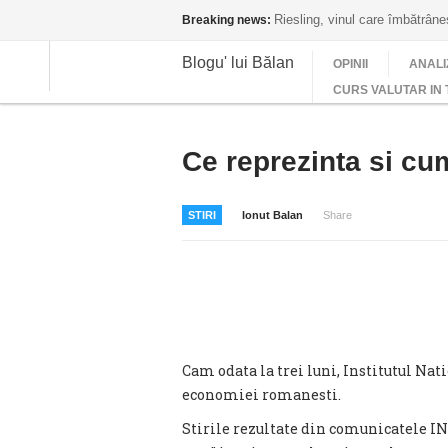
Riesling, vinul care îmbătrân
Breaking news:
Blogu' lui Bălan
OPINII
ANALI
CURS VALUTAR IN 
Ce reprezinta si cu
STIRI
Ionut Balan
Share
Cam odata la trei luni, Institutul Nat
economiei romanesti.
Stirile rezultate din comunicatele IN