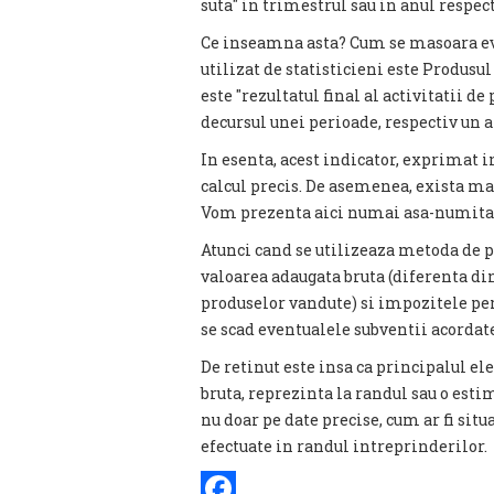
suta" in trimestrul sau in anul respe
Ce inseamna asta? Cum se masoara ev
utilizat de statisticieni este Produsul 
este "rezultatul final al activitatii d
decursul unei perioade, respectiv un a
In esenta, acest indicator, exprimat in
calcul precis. De asemenea, exista m
Vom prezenta aici numai asa-numita 
Atunci cand se utilizeaza metoda de p
valoarea adaugata bruta (diferenta din
produselor vandute) si impozitele per
se scad eventualele subventii acordate
De retinut este insa ca principalul e
bruta, reprezinta la randul sau o estim
nu doar pe date precise, cum ar fi situ
efectuate in randul intreprinderilor.