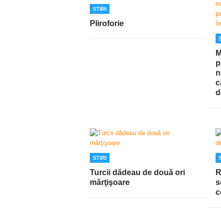
STIRI
Pliroforie
M
p
n
c
d
STIRI
Turcii dădeau de două ori
R
mărţişoare
s
c