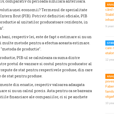
ctiv, comparativ cu perioada similara anterioara.
ANAL
olutia unei economii? Termenul de specialitate
Intern Brut (PIB). Potrivit definitiei oficiale, PIB
e productie al unitatilor producatoare rezidente, in
9 year
n".
 bani, respectiv lei, este de fapt o estimare si nu un
ai multe metode pentru a efectua aceasta estimare.
STIRI
"metoda de productie".
roductie, PIB-ul se calculeaza ca suma dintre
12 yea
tre pretul de vanzare si costul pentru producator al
cepute de stat pentru respectivele produse, din care
 de stat pentru produse.
ANAL
lemente din ecuatie, respectiv valoarea adaugata
are si nu un calcul precis. Asta pentru ca se bazeaza
atiile financiare ale companiilor, ci si pe anchete
10 yea