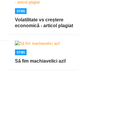
STIRI
Volatilitate vs creștere
economică - articol plagiat
STIRI
Să fim machiavelici azi!