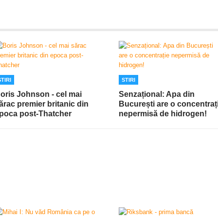
STIRI
STIRI
oris Johnson - cel mai
Senzațional: Apa din
ărac premier britanic din
București are o concentraț
poca post-Thatcher
nepermisă de hidrogen!