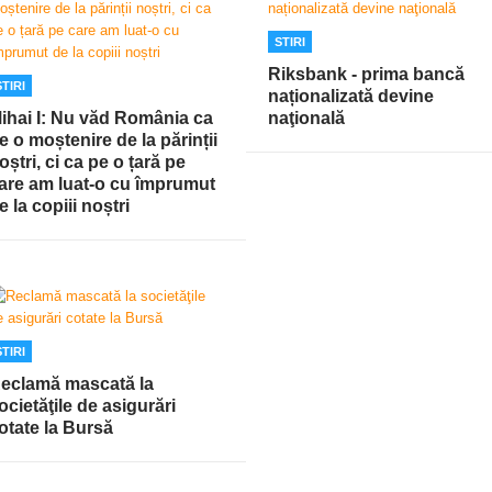
STIRI
Riksbank - prima bancă
STIRI
naționalizată devine
ihai I: Nu văd România ca
naţională
e o moștenire de la părinții
oștri, ci ca pe o țară pe
are am luat-o cu împrumut
e la copiii noștri
STIRI
eclamă mascată la
ocietăţile de asigurări
otate la Bursă