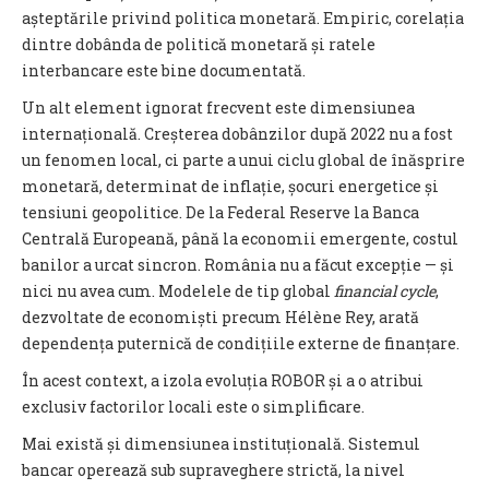
așteptările privind politica monetară. Empiric, corelația
dintre dobânda de politică monetară și ratele
interbancare este bine documentată.
Un alt element ignorat frecvent este dimensiunea
internațională. Creșterea dobânzilor după 2022 nu a fost
un fenomen local, ci parte a unui ciclu global de înăsprire
monetară, determinat de inflație, șocuri energetice și
tensiuni geopolitice. De la Federal Reserve la Banca
Centrală Europeană, până la economii emergente, costul
banilor a urcat sincron. România nu a făcut excepție — și
nici nu avea cum. Modelele de tip global
financial cycle
,
dezvoltate de economiști precum Hélène Rey, arată
dependența puternică de condițiile externe de finanțare.
În acest context, a izola evoluția ROBOR și a o atribui
exclusiv factorilor locali este o simplificare.
Mai există și dimensiunea instituțională. Sistemul
bancar operează sub supraveghere strictă, la nivel