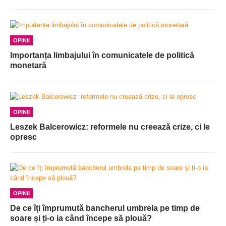
OPINII
Importanța limbajului în comunicatele de politică
monetară
OPINII
Leszek Balcerowicz: reformele nu creează crize, ci le
opresc
OPINII
De ce îți împrumută bancherul umbrela pe timp de
soare și ți-o ia când începe să plouă?