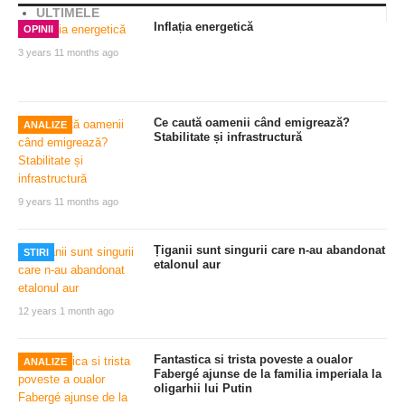
ULTIMELE
Inflația energetică
OPINII
3 years 11 months ago
Ce caută oamenii când emigrează?
ANALIZE
Stabilitate și infrastructură
9 years 11 months ago
Țiganii sunt singurii care n-au abandonat
STIRI
etalonul aur
12 years 1 month ago
Fantastica si trista poveste a oualor
ANALIZE
Fabergé ajunse de la familia imperiala la
oligarhii lui Putin