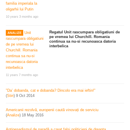
10 years 3 months ago
Regatul Unit rascumpara obligatiuni de
ANALIZE
pe vremea lui Churchill. Romania
continua sa nu-si recunoasca datoria
interbelica
11 years 7 months ago
"Da’ dobanda, cat e dobanda? Dincolo era mai ieftin!"
(
Stiri
)
9 Oct 2014
Americanii rezolvă, europenii caută vinovați de serviciu
(
Analize
)
18 May 2016
Antipesedismul de paradă a creat falşi politicieni de dreapta