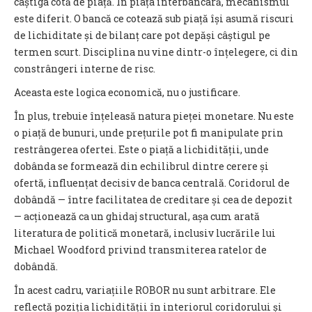
câștiga cotă de piață. În piața interbancară, mecanismul
este diferit. O bancă ce cotează sub piață își asumă riscuri
de lichiditate și de bilanț care pot depăși câștigul pe
termen scurt. Disciplina nu vine dintr-o înțelegere, ci din
constrângeri interne de risc.
Aceasta este logica economică, nu o justificare.
În plus, trebuie înțeleasă natura pieței monetare. Nu este
o piață de bunuri, unde prețurile pot fi manipulate prin
restrângerea ofertei. Este o piață a lichidității, unde
dobânda se formează din echilibrul dintre cerere și
ofertă, influențat decisiv de banca centrală. Coridorul de
dobândă — între facilitatea de creditare și cea de depozit
— acționează ca un ghidaj structural, așa cum arată
literatura de politică monetară, inclusiv lucrările lui
Michael Woodford privind transmiterea ratelor de
dobândă.
În acest cadru, variațiile ROBOR nu sunt arbitrare. Ele
reflectă poziția lichidității în interiorul coridorului și