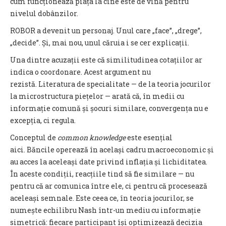
cum funcționează piața la cine este de vină pentru
nivelul dobânzilor.
ROBOR a devenit un personaj. Unul care „face”, „drege”,
„decide”. Și, mai nou, unul căruia i se cer explicații.
Una dintre acuzații este că similitudinea cotațiilor ar
indica o coordonare. Acest argument nu
rezistă. Literatura de specialitate — de la teoria jocurilor
la microstructura piețelor — arată că, în medii cu
informație comună și șocuri similare, convergența nu e
excepția, ci regula.
Conceptul de
common knowledge
este esențial
aici. Băncile operează în același cadru macroeconomic și
au acces la aceleași date privind inflația și lichiditatea.
În aceste condiții, reacțiile tind să fie similare — nu
pentru că ar comunica între ele, ci pentru că procesează
aceleași semnale. Este ceea ce, în teoria jocurilor, se
numește echilibru Nash într-un mediu cu informație
simetrică: fiecare participant își optimizează decizia