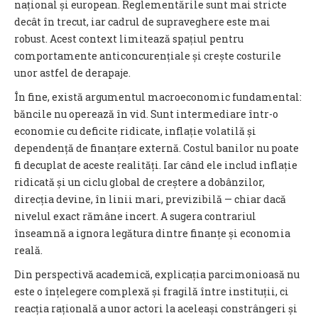
național și european. Reglementările sunt mai stricte
decât în trecut, iar cadrul de supraveghere este mai
robust. Acest context limitează spațiul pentru
comportamente anticoncurențiale și crește costurile
unor astfel de derapaje.
În fine, există argumentul macroeconomic fundamental:
băncile nu operează în vid. Sunt intermediare într-o
economie cu deficite ridicate, inflație volatilă și
dependență de finanțare externă. Costul banilor nu poate
fi decuplat de aceste realități. Iar când ele includ inflație
ridicată și un ciclu global de creștere a dobânzilor,
direcția devine, în linii mari, previzibilă — chiar dacă
nivelul exact rămâne incert. A sugera contrariul
înseamnă a ignora legătura dintre finanțe și economia
reală.
Din perspectivă academică, explicația parcimonioasă nu
este o înțelegere complexă și fragilă între instituții, ci
reacția rațională a unor actori la aceleași constrângeri și