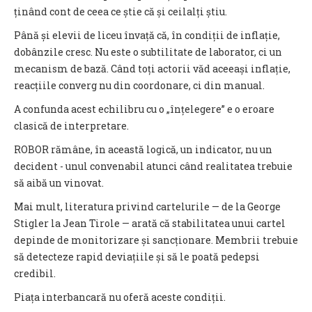
ținând cont de ceea ce știe că și ceilalți știu.
Până și elevii de liceu învață că, în condiții de inflație,
dobânzile cresc. Nu este o subtilitate de laborator, ci un
mecanism de bază. Când toți actorii văd aceeași inflație,
reacțiile converg nu din coordonare, ci din manual.
A confunda acest echilibru cu o „înțelegere” e o eroare
clasică de interpretare.
ROBOR rămâne, în această logică, un indicator, nu un
decident - unul convenabil atunci când realitatea trebuie
să aibă un vinovat.
Mai mult, literatura privind cartelurile — de la George
Stigler la Jean Tirole — arată că stabilitatea unui cartel
depinde de monitorizare și sancționare. Membrii trebuie
să detecteze rapid deviațiile și să le poată pedepsi
credibil.
Piața interbancară nu oferă aceste condiții.