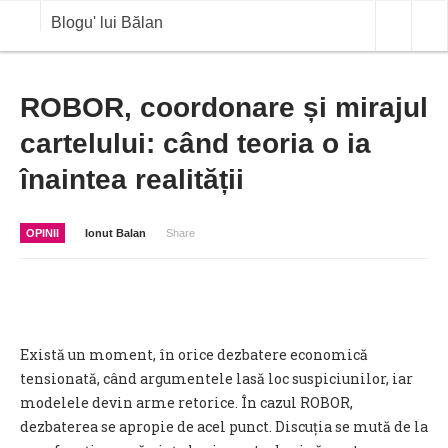
Blogu' lui Bălan
OPINII
ROBOR, coordonare și mirajul
cartelului: când teoria o ia
ANALIZE
înaintea realității
BLOG IN DIALOG
STIRI
OPINII
Ionut Balan
Share
CURS VALUTAR IN TIMP REAL
COMMODITIES
COTATII BVB
Există un moment, în orice dezbatere economică
tensionată, când argumentele lasă loc suspiciunilor, iar
modelele devin arme retorice. În cazul ROBOR,
dezbaterea se apropie de acel punct. Discuția se mută de la