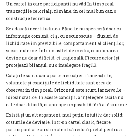
Un cartel în care participanții nu văd în timp real
tranzacțiile celorlalți rămâne, în cel mai bun caz, o
construcție teoretică.
Se adaugă incertitudinea. Băncile nu operează doar cu
informație comună, ci și cu necunoscute — fluxuri de
lichiditate imprevizibile, comportament al clienților,
șocuri externe. Într-un astfel de mediu, coordonarea
devine nu doar dificilă, ci irațională. Fiecare actor își
protejează bilanțul, nu o înțelegere fragilă.
Cotațiile sunt doar o parte a ecuației. Tranzacțiile,
volumele și condițiile de lichiditate sunt greu de
observat în timp real. Orizontul este scurt, iar nevoile —
idiosincratice. În aceste condiții, o înțelegere tacită nu
este doar dificilă, ci aproape imposibilă fără a lăsa urme.
Există și un alt argument, mai puțin intuitiv, dar solid:
costurile de deviație. Într-un cartel clasic, fiecare
participant are un stimulent să reducă prețul pentru a