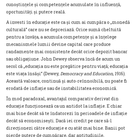
cunoștințele și competențele acumulate în influență,
oportunități și putere reală.
A investi în educație este ca și cum ai cumpăra o „monedă
culturală” care nu se depreciază. Orice sumă cheltuită
pentru a învăța, a acumula competențe și a înțelege
mecanismele lumii devine capital care produce
randamente mai consistente decât orice depozit bancar
sau obligațiune. John Dewey observa încă de acum un
secol că „educația nu este pregătire pentru viață; educația
este viața însăși” (Dewey,
Democracy and Education
, 1916).
Această valoare, continuă și auto-reînnoibilă, nu poate fi
erodată de inflație sau de instabilitatea economică.
În mod paradoxal, avantajul comparativ derivat din
educație funcționează ca un antidot la inflație. E chiar
mai bine decât să te îndatorezi în perioadele de inflație
decât să economisești. Dacă iei credit pe care să-l
direcționezi către educație e cu atât mai bine. Banii pot
pierde putere de cumpărare, dar aptitudinile,