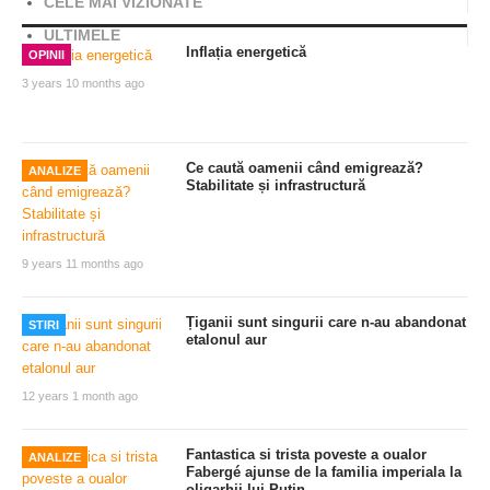
CELE MAI VIZIONATE
ULTIMELE
Inflația energetică
OPINII
3 years 10 months ago
Ce caută oamenii când emigrează?
ANALIZE
Stabilitate și infrastructură
9 years 11 months ago
Țiganii sunt singurii care n-au abandonat
STIRI
etalonul aur
12 years 1 month ago
Fantastica si trista poveste a oualor
ANALIZE
Fabergé ajunse de la familia imperiala la
oligarhii lui Putin