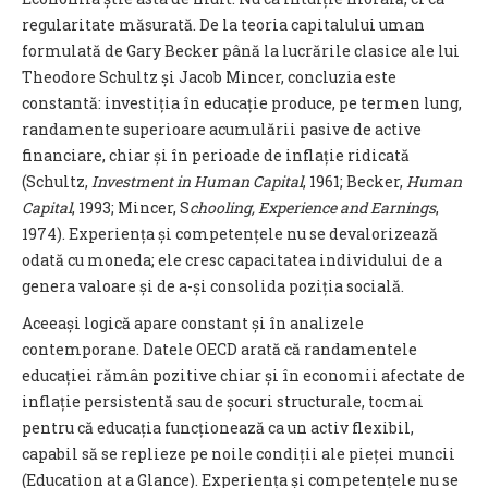
regularitate măsurată. De la teoria capitalului uman
formulată de Gary Becker până la lucrările clasice ale lui
Theodore Schultz și Jacob Mincer, concluzia este
constantă: investiția în educație produce, pe termen lung,
randamente superioare acumulării pasive de active
financiare, chiar și în perioade de inflație ridicată
(Schultz,
Investment in Human Capital
, 1961; Becker,
Human
Capital
, 1993; Mincer, S
chooling, Experience and Earnings
,
1974). Experiența și competențele nu se devalorizează
odată cu moneda; ele cresc capacitatea individului de a
genera valoare și de a-și consolida poziția socială.
Aceeași logică apare constant și în analizele
contemporane. Datele OECD arată că randamentele
educației rămân pozitive chiar și în economii afectate de
inflație persistentă sau de șocuri structurale, tocmai
pentru că educația funcționează ca un activ flexibil,
capabil să se replieze pe noile condiții ale pieței muncii
(Education at a Glance). Experiența și competențele nu se