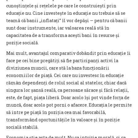
cunoștințele și rețelele pe care le construiești prin
educație nu. Cine investește în educație nu trebuie să se
teamă că banii „inflatați” îl vor depăși — pentru că banii
sunt doar instrumente, iar valoarea reală stă în
capacitatea de a transforma acești bani în resurse și
poziție socială.
Mai mult, avantajul comparativ dobândit prin educație îi
face pe cei bine pregătiți să fie participanți activi la
diviziunea muncii, care stă la baza funcționării
economiilor de piață. Cei care nu investesc în educație
rămân dependenți de rolul social al statelor, chiar dacă
singura lor șansă reală, ca persoane sărace și fără relații,
este, de fapt, piața liberă. Doar acolo își pot vinde forța de
muncă, doar acolo pot porni o afacere. Educația le permite
să intre pe piață în poziția cea mai favorabilă,
transformând oportunitățile în valoare și în poziție
socială stabilă.
Economia știe asta de mult. Nu ca intuiție morală, ci ca