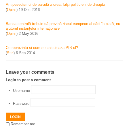
Antipesedismul de paradă a creat falşi politicieni de dreapta
(
Opinii
)
19 Dec 2016
Banca centrală trebuie să prevină riscul european al dării în plată, cu
ajutorul instanţelor internaţionale
(
Opinii
)
2 May 2016
Ce reprezinta si cum se calculeaza PIB-ul?
(
Stiri
)
6 Sep 2014
Leave your comments
Login to post a comment
Username
Password
LOGIN
Remember me