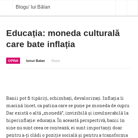
Blogu' lui Bălan
OPINII
Educația: moneda culturală
care bate inflația
ANALIZE
BLOG IN DIALOG
OPINII
Ionut Balan
Share
STIRI
CURS VALUTAR IN TIMP REAL
COMMODITIES
Banii pot fi tipăriți, schimbați, devalorizați. Inflația îi
COTATII BVB
macină încet, ca patina care se pune pe moneda de cupru.
Dar există o altă „monedă”, invizibilă și invulnerabilă la
hiperinflație: educația. În această perspectivă, banii în
sine nu sunt ceea ce contează; ei sunt importanți doar
pentru a-ți clădi o poziție socială și pentru a transforma