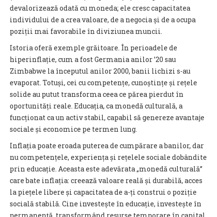
devalorizează odată cu moneda; ele cresc capacitatea
individului de a crea valoare, de a negocia și de a ocupa
poziții mai favorabile în diviziunea muncii.
Istoria oferă exemple grăitoare. În perioadele de
hiperinflație, cum a fost Germania anilor ’20 sau
Zimbabwe la începutul anilor 2000, banii lichizi s-au
evaporat. Totuși, cei cu competențe, cunoștințe și rețele
solide au putut transforma ceea ce părea pierdut în
oportunități reale. Educația, ca monedă culturală, a
funcționat ca un activ stabil, capabil să genereze avantaje
sociale și economice pe termen lung.
Inflația poate eroada puterea de cumpărare a banilor, dar
nu competențele, experiența și rețelele sociale dobândite
prin educație. Aceasta este adevărata „monedă culturală”
care bate inflația: creează valoare reală și durabilă, acces
la piețele libere și capacitatea de a-ți construi o poziție
socială stabilă. Cine investește în educație, investește în
permanență, transformând resurse temporare în capital