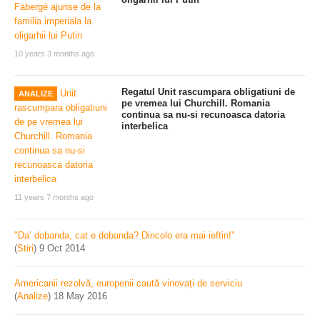
10 years 3 months ago
Regatul Unit rascumpara obligatiuni de
ANALIZE
pe vremea lui Churchill. Romania
continua sa nu-si recunoasca datoria
interbelica
11 years 7 months ago
"Da’ dobanda, cat e dobanda? Dincolo era mai ieftin!"
(
Stiri
)
9 Oct 2014
Americanii rezolvă, europenii caută vinovați de serviciu
(
Analize
)
18 May 2016