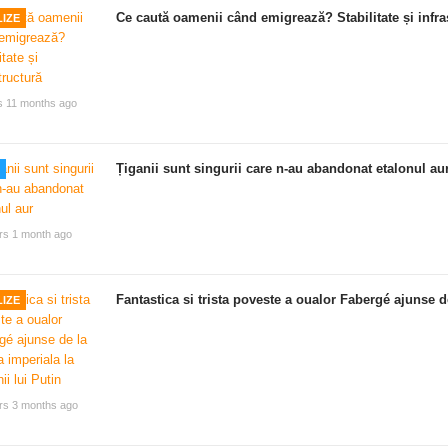
Ce caută oamenii când emigrează? Stabilitate și infra
IZE
s 11 months ago
Țiganii sunt singurii care n-au abandonat etalonul au
rs 1 month ago
Fantastica si trista poveste a oualor Fabergé ajunse de
IZE
rs 3 months ago