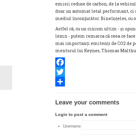
emisii reduse de carbon, de la vehicul
doar un automat letal performant, ci 
mediul înconjurător. Bineînțeles, cu o
Astfel că, cu un cinism ultim - și spu
lemn - putem remarca că ceea ce face 
mai importanți emitenți de CO2 de pe
mentorul lui Keynes, Thomas Malthus, 
Facebook
Twitter
Share
Leave your comments
Login to post a comment
Username