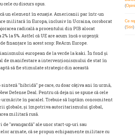
u cele cu discurs opus.
(
Opini
că un element în ecuație. Americanii par într-un
re militară în Europa, inclusiv în Ucraina, coroborat
Ce re
(
Stiri
jorarea radicală a procentului din PIB alocat
2% la 5%. Astfel că UE are acum încă o urgență:
 de finanțare în acest scop: ReArm Europe.
anismului european de la verde la kaki. În fond și
al de manifestare a intervenționismului de stat în
ptă să fie stimulate strategic din această
o sinteză ″hibridă″ pe care, cu doar câțiva ani în urmă,
New Defense Deal. Pentru că deja ni se spune că cele
 urmărite în paralel. Trebuie să luptăm concomitent
rii globale, și împotriva autoritarismului global,
rea militară rusă.
de ″avangardă″ ale unor start-up-uri sau
telor armate, că se propun echipamente militare cu