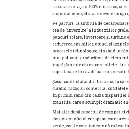
circula cu mașini 100% electrice, ci le
sistemul energetic are nevoie de spri
Pe parcurs, la ambiția de decarbonare 
cea de ″înverzire″ a industriilor grel
panouri solare, invertoare și turbine 
reducerea emisiilor, atunci și uzinele
procesele tehnologice, tinzând la rân
mai poluanți producători de elemente 
îngrășăminte chimice și altele - li s-au
suprataxare în caz de parcurs nesatisf
Șocul conflictului din Ucraina, la care
curând, războiul comercial cu Statele 
În primul rând din cauza dispariției 
tranziție, care a scumpit dramatic en
Mai ales după raportul de competitiv
document oficial european care prezin
verde, vocile care îndeamnă măcar la