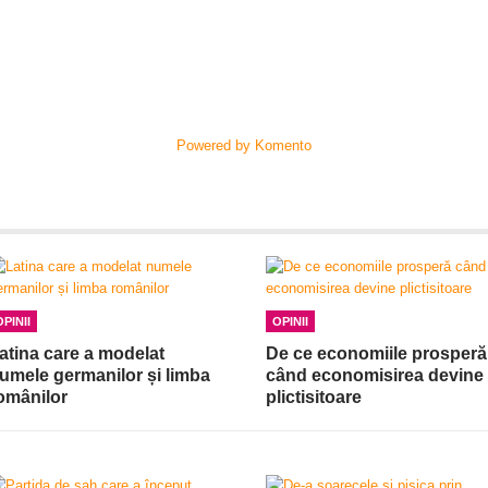
Powered by Komento
OPINII
OPINII
atina care a modelat
De ce economiile prosperă
umele germanilor și limba
când economisirea devine
omânilor
plictisitoare