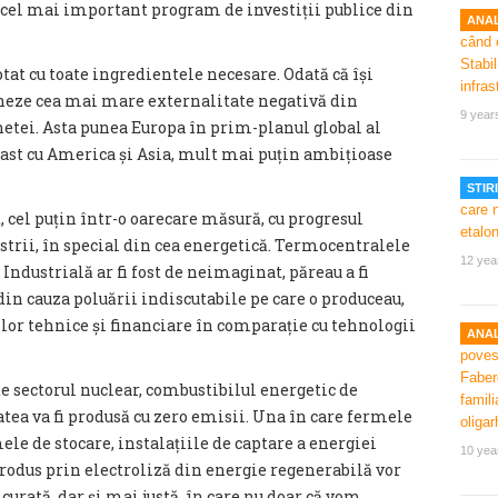
t cel mai important program de investiții publice din
ANAL
at cu toate ingredientele necesare. Odată că își
neze cea mai mare externalitate negativă din
9 year
netei. Asta punea Europa în prim-planul global al
ntrast cu America și Asia, mult mai puțin ambițioase
STIRI
t, cel puțin într-o oarecare măsură, cu progresul
strii, în special din cea energetică. Termocentralele
12 yea
 Industrială ar fi fost de neimaginat, păreau a fi
 din cauza poluării indiscutabile pe care o produceau,
 lor tehnice și financiare în comparație cu tehnologii
ANAL
i de sectorul nuclear, combustibilul energetic de
tatea va fi produsă cu zero emisii. Una în care fermele
ele de stocare, instalațiile de captare a energiei
10 yea
rodus prin electroliză din energie regenerabilă vor
rată, dar și mai justă, în care nu doar că vom