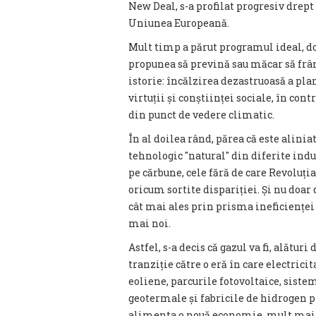
New Deal, s-a profilat progresiv drep
Uniunea Europeană.
Mult timp a părut programul ideal, dot
propunea să prevină sau măcar să frâ
istorie: încălzirea dezastruoasă a pla
virtuții și conștiinței sociale, în co
din punct de vedere climatic.
În al doilea rând, părea că este alinia
tehnologic ″natural″ din diferite indu
pe cărbune, cele fără de care Revoluția
oricum sortite dispariției. Și nu doar
cât mai ales prin prisma ineficienței
mai noi.
Astfel, s-a decis că gazul va fi, alătur
tranziție către o eră în care electrici
eoliene, parcurile fotovoltaice, sistem
geotermale și fabricile de hidrogen p
alimenta o nouă economie, mult mai cu