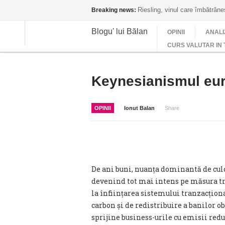
Riesling, vinul care îmbătrân
Breaking news:
Blogu' lui Bălan
OPINII
ANALI
CURS VALUTAR IN 
Keynesianismul eur
OPINII
Ionut Balan
Share
De ani buni, nuanța dominantă de cul
devenind tot mai intens pe măsura tre
la înființarea sistemului tranzacțion
carbon și de redistribuire a banilor ob
sprijine business-urile cu emisii redu