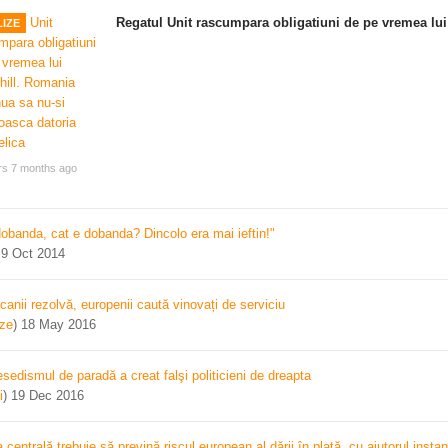
Regatul Unit rascumpara obligatiuni de pe vremea lui
IZE
rs 7 months ago
dobanda, cat e dobanda? Dincolo era mai ieftin!"
)
9 Oct 2014
canii rezolvă, europenii caută vinovați de serviciu
ize
)
18 May 2016
sedismul de paradă a creat falşi politicieni de dreapta
i
)
19 Dec 2016
centrală trebuie să prevină riscul european al dării în plată, cu ajutorul instan