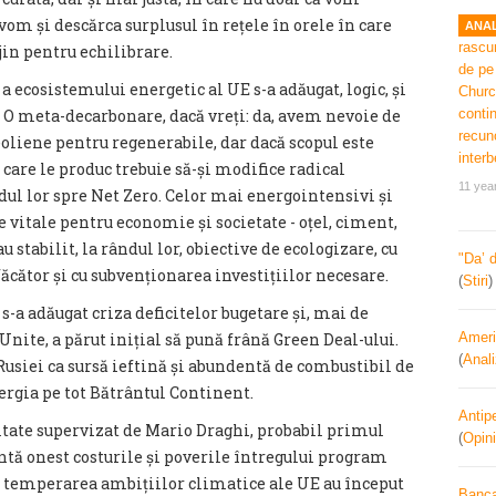
 vom și descărca surplusul în rețele în orele în care
ANAL
jin pentru echilibrare.
a ecosistemului energetic al UE s-a adăugat, logic, și
e. O meta-decarbonare, dacă vreți: da, avem nevoie de
eoliene pentru regenerabile, dar dacă scopul este
 care le produc trebuie să-și modifice radical
11 yea
dul lor spre Net Zero. Celor mai energointensivi și
vitale pentru economie și societate - oțel, ciment,
 stabilit, la rândul lor, obiective de ecologizare, cu
"Da’ 
ăcător și cu subvenționarea investițiilor necesare.
(
Stiri
 s-a adăugat criza deficitelor bugetare și, mai de
Unite, a părut inițial să pună frână Green Deal-ului.
Ameri
(
Anal
Rusiei ca sursă ieftină și abundentă de combustibil de
ergia pe tot Bătrântul Continent.
Antipe
itate supervizat de Mario Draghi, probabil primul
(
Opini
tă onest costurile și poverile întregului program
 temperarea ambițiilor climatice ale UE au început
Banca 