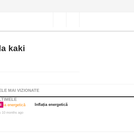
a kaki
ELE MAI VIZIONATE
LTIMELE
Inflația energetică
I
s 10 months ago