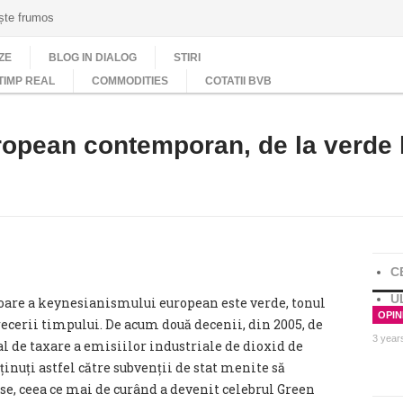
ește frumos
ZE
BLOG IN DIALOG
STIRI
TIMP REAL
COMMODITIES
COTATII BVB
opean contemporan, de la verde l
C
U
oare a keynesianismului european este verde, tonul
OPINI
cerii timpului. De acum două decenii, din 2005, de
3 year
al de taxare a emisiilor industriale de dioxid de
ținuți astfel către subvenții de stat menite să
se, ceea ce mai de curând a devenit celebrul Green