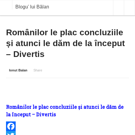
Blogu' lui Bălan
OPINII
Românilor le plac concluziile
și atunci le dăm de la început
ANALIZE
– Divertis
BLOG IN DIALOG
STIRI
Ionut Balan
Share
CURS VALUTAR IN TIMP REAL
COMMODITIES
COTATII BVB
Românilor le plac concluziile și atunci le dăm de
la început – Divertis