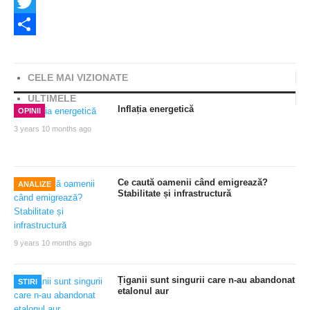
Facebook
Twitter
Share
CELE MAI VIZIONATE
ULTIMELE
Inflația energetică
OPINII
3 years 10 months ago
Ce caută oamenii când emigrează?
ANALIZE
Stabilitate și infrastructură
9 years 10 months ago
Țiganii sunt singurii care n-au abandonat
STIRI
etalonul aur