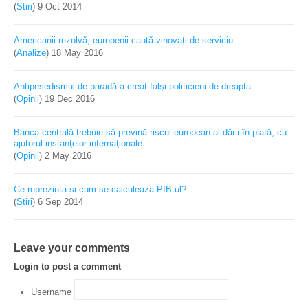
(
Stiri
)
9 Oct 2014
Americanii rezolvă, europenii caută vinovați de serviciu
(
Analize
)
18 May 2016
Antipesedismul de paradă a creat falşi politicieni de dreapta
(
Opinii
)
19 Dec 2016
Banca centrală trebuie să prevină riscul european al dării în plată, cu
ajutorul instanţelor internaţionale
(
Opinii
)
2 May 2016
Ce reprezinta si cum se calculeaza PIB-ul?
(
Stiri
)
6 Sep 2014
Leave your comments
Login to post a comment
Username