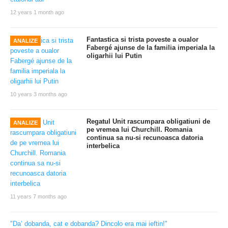
12 years 1 month ago
Fantastica si trista poveste a oualor
ANALIZE
Fabergé ajunse de la familia imperiala la
oligarhii lui Putin
10 years 3 months ago
Regatul Unit rascumpara obligatiuni de
ANALIZE
pe vremea lui Churchill. Romania
continua sa nu-si recunoasca datoria
interbelica
11 years 7 months ago
"Da’ dobanda, cat e dobanda? Dincolo era mai ieftin!"